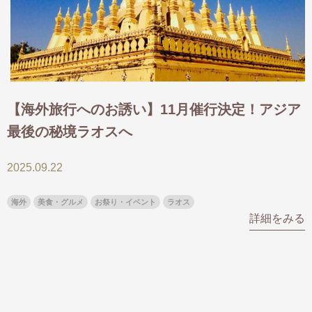
出発月
出発月
1月
冬の国内旅行
2月
3月
1月
4月
8月
5月
6月
9月
7月
10月
8月
11月
9月
12月
【海外旅行へのお誘い】11月催行決定！アジア
10月
お盆・夏休み
11月
年末年始
12月
最後の秘境ラオスへ
ゴールデンウィーク
ブランド
お盆・夏休み
年末年始
2025.09.22
夢の休日 煌
夢の休日 国内旅行
ブランド
四季彩紀行
海外
美食・グルメ
お祭り・イベント
ラオス
“知究”紀行
GRAND'EX
詳細をみる
目的・テーマから探す
夢の休日 | 海外旅行
紅葉
花火
祭り
目的・テーマから探す
季節の風景
特別企画
美術鑑賞
ラグジュアリーバスでめぐる
ヨーロッパの田舎（村・町）
ガンツウ
ななつ星in九州