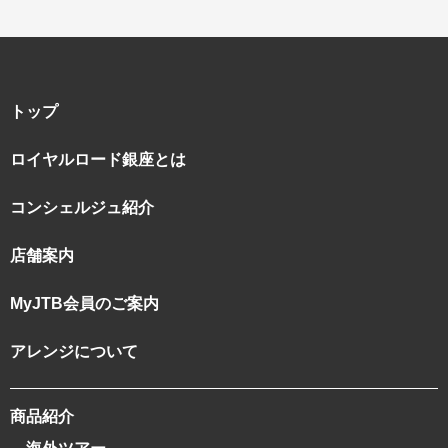
名門・名物ホテルに泊まる
TWILIGHT EXPRESS 瑞風
特別企画
美食・旬の味覚を味わう
グルメ
リゾート
一都市滞在
アドベンチャーツーリズム・ウォー
お祭り・イベント
キング
絶景
日系航空会社で行く
トップ
観光列車
島旅
世界遺産を訪れる
ロイヤルロード銀座とは
芸術鑑賞（美術、音楽）・講師同行
1度は見てみたい遺跡
の旅
野生動物に出合う
オーロラ
コンシェルジュ紹介
クルーズ
音楽鑑賞
名画鑑賞
店舗案内
お花・紅葉
鉄道の旅
ハイキング・トレッキング
MyJTB会員のご案内
専任ガイド・講師同行の旅
1名様からの旅
アレンジについて
ラ・プルミエール（エールフランス
航空）
商品紹介