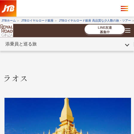
×
ツアーを探す
JTBホーム
JTBロイヤルロード銀座
JTBロイヤルロード銀座 高品質な少人数の旅・ツアー
海外ツアー
国内ツアー
LINE友達
募集中
添乗員と巡る旅
催行状況から探す
催行状況から探す
条件から探す
条件から探す
TOP
厳選ツアー
ツアーを探す
海外ツアー
NEW
国内ツアー
特集
スタッフブログ
デジタルパンフレット
お客様へのご案内
コンシェルジ
お申し込み
法人企業・自治体のみ
ュ紹介
の流れ
なさまへ
ラオス
条件から探す
条件から探す
キーワード
キーワード
出発地とエリア
出発地とエリア