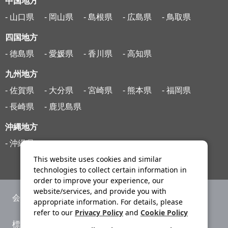
中国地方
- 山口県
- 岡山県
- 島根県
- 広島県
- 鳥取県
四国地方
- 徳島県
- 愛媛県
- 香川県
- 高知県
九州地方
- 佐賀県
- 大分県
- 宮崎県
- 熊本県
- 福岡県
- 長崎県
- 鹿児島県
沖縄地方
- 沖縄県
This website uses cookies and similar
technologies to collect certain information in
order to improve your experience, our
website/services, and provide you with
会社案内
ニュースリリース
appropriate information. For details, please
refer to our
Privacy Policy
and
Cookie Policy
標識・約款
旅行条件書