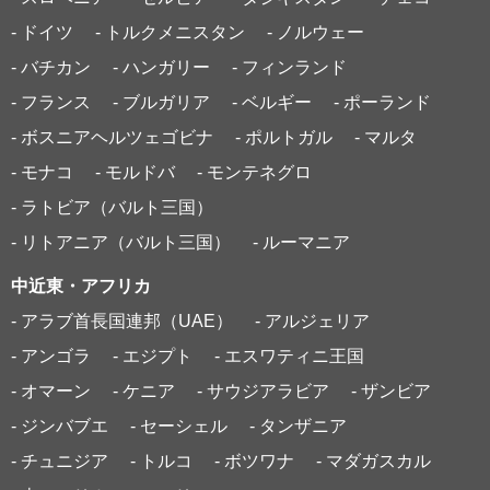
- ドイツ
- トルクメニスタン
- ノルウェー
- バチカン
- ハンガリー
- フィンランド
- フランス
- ブルガリア
- ベルギー
- ポーランド
- ボスニアヘルツェゴビナ
- ポルトガル
- マルタ
- モナコ
- モルドバ
- モンテネグロ
- ラトビア（バルト三国）
- リトアニア（バルト三国）
- ルーマニア
中近東・アフリカ
- アラブ首長国連邦（UAE）
- アルジェリア
- アンゴラ
- エジプト
- エスワティニ王国
- オマーン
- ケニア
- サウジアラビア
- ザンビア
- ジンバブエ
- セーシェル
- タンザニア
- チュニジア
- トルコ
- ボツワナ
- マダガスカル