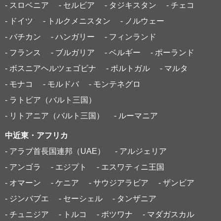
- スロベニア
- セルビア
- タジキスタン
- チェコ
- ドイツ
- トルクメニスタン
- ノルウェー
- バチカン
- ハンガリー
- フィンランド
- フランス
- ブルガリア
- ベルギー
- ポーランド
- ボスニアヘルツェゴビナ
- ポルトガル
- マルタ
- モナコ
- モルドバ
- モンテネグロ
- ラトビア（バルト三国）
- リトアニア（バルト三国）
- ルーマニア
中近東・アフリカ
- アラブ首長国連邦（UAE）
- アルジェリア
- アンゴラ
- エジプト
- エスワティニ王国
- オマーン
- ケニア
- サウジアラビア
- ザンビア
- ジンバブエ
- セーシェル
- タンザニア
- チュニジア
- トルコ
- ボツワナ
- マダガスカル