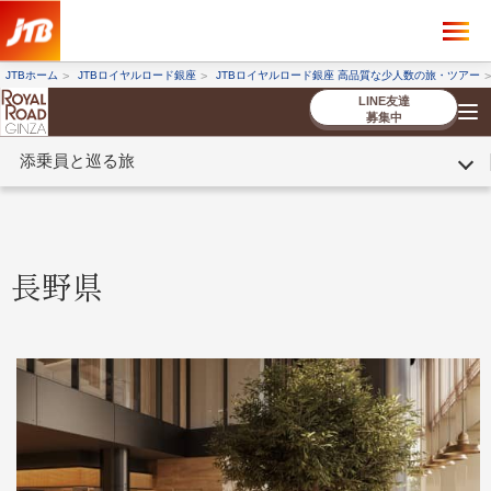
×
ツアーを探す
JTBホーム
JTBロイヤルロード銀座
JTBロイヤルロード銀座 高品質な少人数の旅・ツアー
海外ツアー
国内ツアー
LINE友達
募集中
添乗員と巡る旅
催行状況から探す
催行状況から探す
条件から探す
条件から探す
TOP
厳選ツアー
ツアーを探す
海外ツアー
NEW
国内ツアー
特集
スタッフブログ
デジタルパンフレット
お客様へのご案内
コンシェルジ
お申し込み
法人企業・自治体のみ
ュ紹介
の流れ
なさまへ
長野県
条件から探す
条件から探す
キーワード
キーワード
出発地とエリア
出発地とエリア