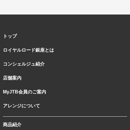
名門・名物ホテルに泊まる
TWILIGHT EXPRESS 瑞風
特別企画
美食・旬の味覚を味わう
グルメ
リゾート
一都市滞在
アドベンチャーツーリズム・ウォー
お祭り・イベント
キング
絶景
日系航空会社で行く
トップ
観光列車
島旅
世界遺産を訪れる
芸術鑑賞（美術、音楽）・講師同行
1度は見てみたい遺跡
ロイヤルロード銀座とは
の旅
野生動物に出合う
オーロラ
コンシェルジュ紹介
クルーズ
音楽鑑賞
名画鑑賞
お花・紅葉
鉄道の旅
店舗案内
ハイキング・トレッキング
専任ガイド・講師同行の旅
MyJTB会員のご案内
1名様からの旅
アレンジについて
ラ・プルミエール（エールフランス
航空）
商品紹介