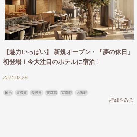
出発月
出発月
1月
冬の国内旅行
2月
3月
1月
4月
8月
5月
6月
9月
7月
10月
8月
11月
9月
12月
【魅力いっぱい】 新規オープン・「夢の休日」
10月
お盆・夏休み
11月
年末年始
12月
初登場！今大注目のホテルに宿泊！
ゴールデンウィーク
ブランド
お盆・夏休み
年末年始
夢の休日 煌
夢の休日 国内旅行
2024.02.29
ブランド
四季彩紀行
国内
北海道
長野県
東京都
京都府
大阪府
“知究”紀行
GRAND'EX
目的・テーマから探す
詳細をみる
夢の休日 | 海外旅行
紅葉
花火
祭り
目的・テーマから探す
季節の風景
特別企画
美術鑑賞
ラグジュアリーバスでめぐる
ヨーロッパの田舎（村・町）
ガンツウ
ななつ星in九州