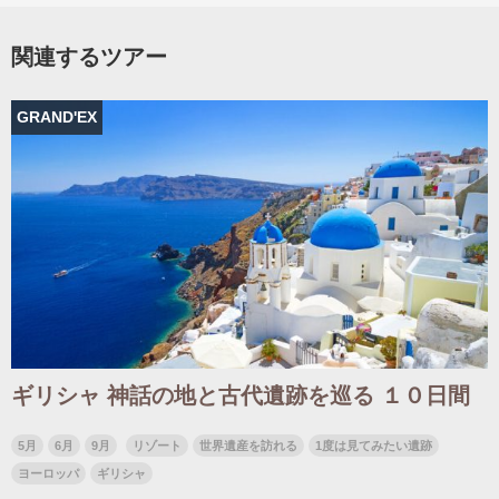
関連するツアー
出発月
出発月
GRAND'EX
1月
冬の国内旅行
2月
3月
1月
4月
8月
5月
6月
9月
7月
10月
8月
11月
9月
12月
10月
お盆・夏休み
11月
年末年始
12月
ゴールデンウィーク
ブランド
お盆・夏休み
年末年始
夢の休日 煌
夢の休日 国内旅行
ブランド
四季彩紀行
“知究”紀行
GRAND'EX
目的・テーマから探す
夢の休日 | 海外旅行
ギリシャ 神話の地と古代遺跡を巡る １０日間
紅葉
花火
祭り
目的・テーマから探す
季節の風景
特別企画
5月
6月
9月
リゾート
世界遺産を訪れる
1度は見てみたい遺跡
美術鑑賞
ラグジュアリーバスでめぐる
ヨーロッパ
ギリシャ
ヨーロッパの田舎（村・町）
ガンツウ
ななつ星in九州