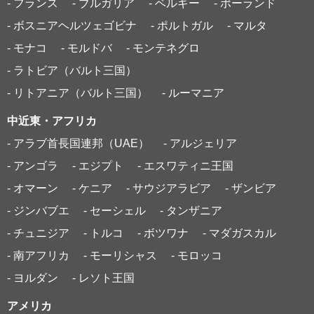
- フランス
- ブルガリア
- ベルギー
- ポーランド
- ボスニアヘルツェゴビナ
- ポルトガル
- マルタ
- モナコ
- モルドバ
- モンテネグロ
- ラトビア（バルト三国）
- リトアニア（バルト三国）
- ルーマニア
中近東・アフリカ
- アラブ首長国連邦（UAE）
- アルジェリア
- アンゴラ
- エジプト
- エスワティニ王国
- オマーン
- ケニア
- サウジアラビア
- ザンビア
- ジンバブエ
- セーシェル
- タンザニア
- チュニジア
- トルコ
- ボツワナ
- マダガスカル
- 南アフリカ
- モーリシャス
- モロッコ
- ヨルダン
- レソト王国
アメリカ