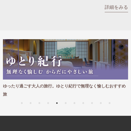
名門・名物ホテルに泊まる
TWILIGHT EXPRESS 瑞風
詳細をみる
特別企画
美食・旬の味覚を味わう
グルメ
リゾート
一都市滞在
アドベンチャーツーリズム・ウォー
お祭り・イベント
キング
絶景
日系航空会社で行く
観光列車
島旅
世界遺産を訪れる
芸術鑑賞（美術、音楽）・講師同行
1度は見てみたい遺跡
の旅
野生動物に出合う
オーロラ
クルーズ
音楽鑑賞
名画鑑賞
お花・紅葉
鉄道の旅
ハイキング・トレッキング
過ごす大人の旅行。ゆとり紀行で無理なく愉しむおすすめ
この秋おすす
専任ガイド・講師同行の旅
セアニア厳選
1名様からの旅
ラ・プルミエール（エールフランス
航空）