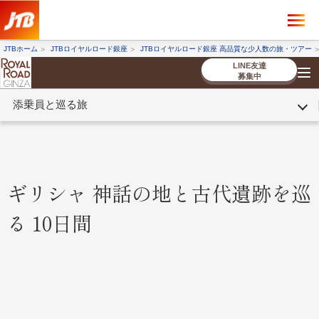
×
ツアーを探す
JTBホーム
JTBロイヤルロード銀座
JTBロイヤルロード銀座 高品質な少人数の旅・ツアー
海外ツアー
国内ツアー
LINE友達
募集中
添乗員と巡る旅
催行状況から探す
催行状況から探す
条件から探す
条件から探す
TOP
厳選ツアー
ツアーを探す
海外ツアー
NEW
国内ツアー
特集
スタッフブログ
デジタルパンフレット
お客様へのご案内
コンシェルジ
お申し込み
法人企業・自治体のみ
ュ紹介
の流れ
なさまへ
ギリシャ 神話の地と古代遺跡を巡
条件から探す
条件から探す
る 10日間
キーワード
キーワード
出発地とエリア
出発地とエリア