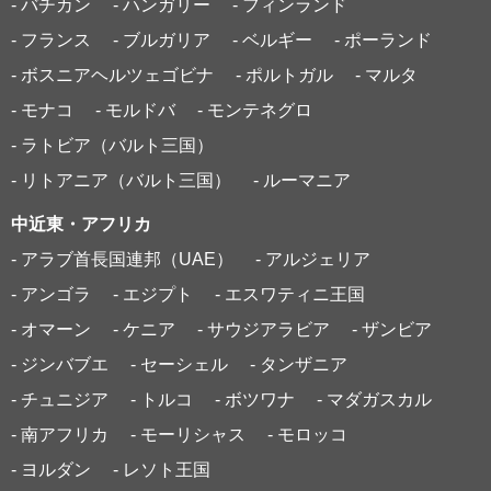
- バチカン
- ハンガリー
- フィンランド
- フランス
- ブルガリア
- ベルギー
- ポーランド
- ボスニアヘルツェゴビナ
- ポルトガル
- マルタ
- モナコ
- モルドバ
- モンテネグロ
- ラトビア（バルト三国）
- リトアニア（バルト三国）
- ルーマニア
中近東・アフリカ
- アラブ首長国連邦（UAE）
- アルジェリア
- アンゴラ
- エジプト
- エスワティニ王国
- オマーン
- ケニア
- サウジアラビア
- ザンビア
- ジンバブエ
- セーシェル
- タンザニア
- チュニジア
- トルコ
- ボツワナ
- マダガスカル
- 南アフリカ
- モーリシャス
- モロッコ
- ヨルダン
- レソト王国