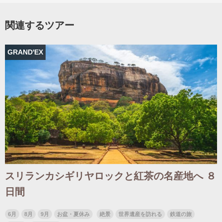
関連するツアー
出発月
出発月
GRAND'EX
1月
冬の国内旅行
2月
3月
1月
4月
8月
5月
6月
9月
7月
10月
8月
11月
9月
12月
10月
お盆・夏休み
11月
年末年始
12月
ゴールデンウィーク
ブランド
お盆・夏休み
年末年始
夢の休日 煌
夢の休日 国内旅行
ブランド
四季彩紀行
“知究”紀行
GRAND'EX
目的・テーマから探す
夢の休日 | 海外旅行
スリランカシギリヤロックと紅茶の名産地へ ８
紅葉
花火
祭り
目的・テーマから探す
日間
季節の風景
特別企画
美術鑑賞
ラグジュアリーバスでめぐる
6月
8月
9月
お盆・夏休み
絶景
世界遺産を訪れる
鉄道の旅
ヨーロッパの田舎（村・町）
ガンツウ
ななつ星in九州