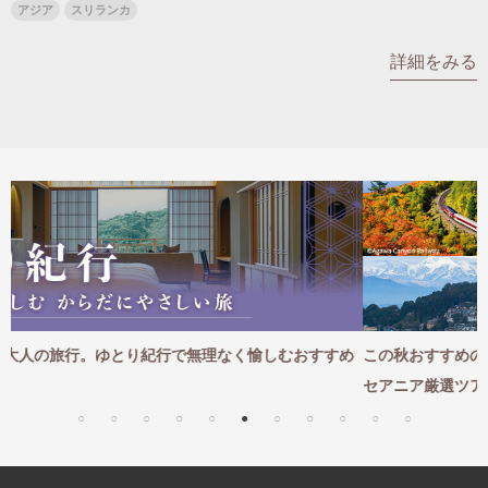
アジア
スリランカ
名門・名物ホテルに泊まる
TWILIGHT EXPRESS 瑞風
特別企画
美食・旬の味覚を味わう
グルメ
リゾート
詳細をみる
一都市滞在
アドベンチャーツーリズム・ウォー
お祭り・イベント
キング
絶景
日系航空会社で行く
観光列車
島旅
世界遺産を訪れる
芸術鑑賞（美術、音楽）・講師同行
1度は見てみたい遺跡
の旅
野生動物に出合う
オーロラ
クルーズ
音楽鑑賞
名画鑑賞
お花・紅葉
鉄道の旅
ハイキング・トレッキング
専任ガイド・講師同行の旅
愉しむおすすめ
この秋おすすめの海外旅行｜心おきなく愉しむカナダ
1名様からの旅
セアニア厳選ツアー
ラ・プルミエール（エールフランス
航空）