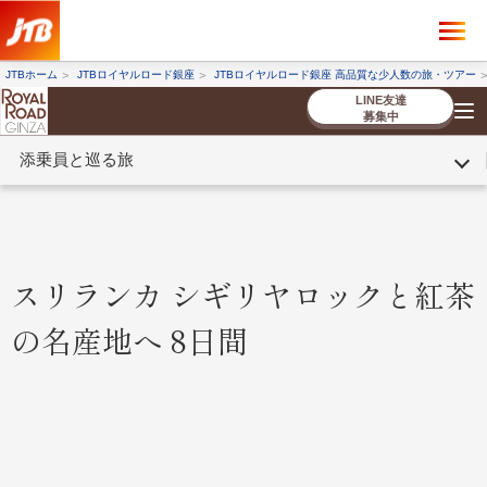
×
ツアーを探す
JTBホーム
JTBロイヤルロード銀座
JTBロイヤルロード銀座 高品質な少人数の旅・ツアー
海外ツアー
国内ツアー
LINE友達
募集中
添乗員と巡る旅
催行状況から探す
催行状況から探す
条件から探す
条件から探す
TOP
厳選ツアー
ツアーを探す
海外ツアー
NEW
国内ツアー
特集
スタッフブログ
デジタルパンフレット
お客様へのご案内
コンシェルジ
お申し込み
法人企業・自治体のみ
ュ紹介
の流れ
なさまへ
スリランカ シギリヤロックと紅茶
条件から探す
条件から探す
の名産地へ 8日間
キーワード
キーワード
出発地とエリア
出発地とエリア