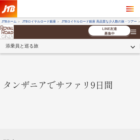
×
ツアーを探す
JTBホーム
JTBロイヤルロード銀座
JTBロイヤルロード銀座 高品質な少人数の旅・ツアー
海外ツアー
国内ツアー
LINE友達
募集中
添乗員と巡る旅
催行状況から探す
催行状況から探す
条件から探す
条件から探す
TOP
厳選ツアー
ツアーを探す
海外ツアー
NEW
国内ツアー
特集
スタッフブログ
デジタルパンフレット
お客様へのご案内
コンシェルジ
お申し込み
法人企業・自治体のみ
ュ紹介
の流れ
なさまへ
タンザニアでサファリ9日間
条件から探す
条件から探す
キーワード
キーワード
出発地とエリア
出発地とエリア