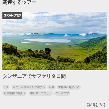
関連するツアー
GRAND'EX
出発月
出発月
1月
冬の国内旅行
2月
3月
1月
4月
8月
5月
6月
9月
7月
10月
8月
11月
9月
12月
10月
お盆・夏休み
11月
年末年始
12月
ゴールデンウィーク
ブランド
お盆・夏休み
年末年始
夢の休日 煌
夢の休日 国内旅行
ブランド
四季彩紀行
“知究”紀行
GRAND'EX
タンザニアでサファリ９日間
目的・テーマから探す
夢の休日 | 海外旅行
紅葉
花火
祭り
3月
名門・名物ホテルに泊まる
絶景
世界遺産を訪れる
目的・テーマから探す
季節の風景
特別企画
野生動物に出合う
中近東・アフリカ
タンザニア
美術鑑賞
ラグジュアリーバスでめぐる
詳細をみる
ヨーロッパの田舎（村・町）
ガンツウ
ななつ星in九州