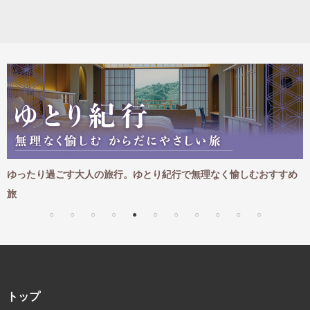
名門・名物ホテルに泊まる
TWILIGHT EXPRESS 瑞風
特別企画
美食・旬の味覚を味わう
グルメ
リゾート
一都市滞在
アドベンチャーツーリズム・ウォー
お祭り・イベント
キング
絶景
日系航空会社で行く
観光列車
島旅
世界遺産を訪れる
芸術鑑賞（美術、音楽）・講師同行
1度は見てみたい遺跡
の旅
野生動物に出合う
オーロラ
クルーズ
音楽鑑賞
名画鑑賞
たり過ごす大人の旅行。ゆとり紀行で無理なく愉しむおすすめ
この秋お
お花・紅葉
鉄道の旅
セアニア
ハイキング・トレッキング
専任ガイド・講師同行の旅
1名様からの旅
ラ・プルミエール（エールフランス
航空）
トップ