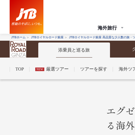
海外旅行
JTBホーム
JTBロイヤルロード銀座
JTBロイヤルロード銀座 高品質な少人数の旅・
添乗員と巡る旅
TOP
厳選ツアー
ツアーを探す
海外ツ
NEW
コンシェルジュ紹介
お申し込みの流れ
法人企業・自治体のみ
条件から探す
条件から探す
エグゼ
る海外
条件から
条件から