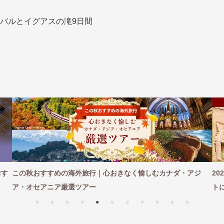
バルとイグアスの滝9日間
ア
ア
旅行
月
3月
1月
4月
8月
5月
9月
6月
10月
7月
11月
8月
12月
9月
お
12月
ゴールデンウィーク
お盆・夏休み
年末年始
おす
この秋おすすめの海外旅行｜心おきなく愉しむカナダ・アジ
2
煌
GRAND'EX
夢の休日 国内旅行
夢の休日 | 海外旅行
四季彩紀行
ア・オセアニア厳選ツアー
ト
から探す
から探す
花火
ヨーロッパの田舎（村・町）
祭り
季節の風景
特別企画
名門・名物ホテルに泊ま
ラグジュアリーハ