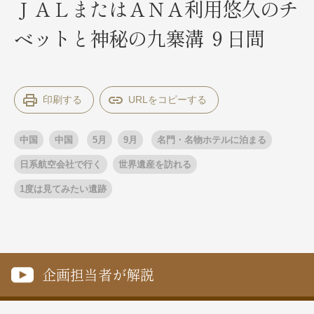
ＪＡＬまたはＡＮＡ利用悠久のチ
ベットと神秘の九寨溝 ９日間
出発月
出発月
1月
冬の国内旅行
2月
3月
1月
4月
8月
5月
印刷する
6月
9月
7月
10月
8月
11月
9月
12月
10月
お盆・夏休み
11月
年末年始
12月
中国
中国
5月
9月
名門・名物ホテルに泊まる
ゴールデンウィーク
ブランド
お盆・夏休み
年末年始
日系航空会社で行く
世界遺産を訪れる
夢の休日 煌
夢の休日 国内旅行
1度は見てみたい遺跡
ブランド
四季彩紀行
“知究”紀行
GRAND'EX
目的・テーマから探す
夢の休日 | 海外旅行
紅葉
花火
祭り
目的・テーマから探す
企画担当者が解説
季節の風景
特別企画
美術鑑賞
ラグジュアリーバスでめぐる
ヨーロッパの田舎（村・町）
ガンツウ
ななつ星in九州