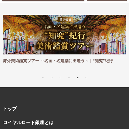
～名画・名建築に出逢う～｜“知究”紀行
海外ハイキングツアー 
｜“知究”紀行
トップ
ロイヤルロード銀座とは