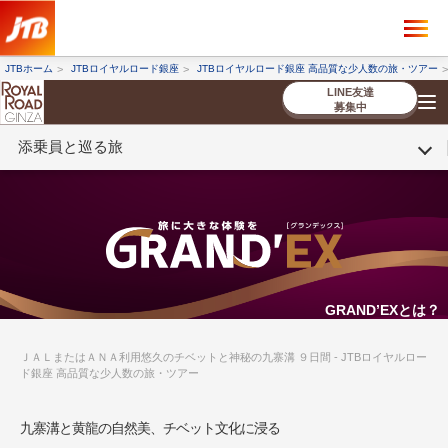
×
ツアーを探す
JTBホーム
JTBロイヤルロード銀座
JTBロイヤルロード銀座 高品質な少人数の旅・ツアー
海外ツアー
国内ツアー
LINE友達
募集中
添乗員と巡る旅
催行状況から探す
催行状況から探す
条件から探す
条件から探す
TOP
厳選ツアー
ツアーを探す
海外ツアー
NEW
国内ツアー
特集
スタッフブログ
デジタルパンフレット
お客様へのご案内
コンシェルジ
お申し込み
法人企業・自治体のみ
ュ紹介
の流れ
なさまへ
条件から探す
条件から探す
キーワード
キーワード
GRAND’EXとは？
ＪＡＬまたはＡＮＡ利用悠久のチベットと神秘の九寨溝 ９日間 - JTBロイヤルロー
ド銀座 高品質な少人数の旅・ツアー
出発地とエリア
出発地とエリア
九寨溝と黄龍の自然美、チベット文化に浸る