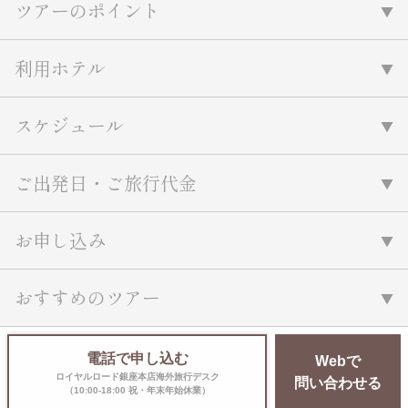
ツアーのポイント
名門・名物ホテルに泊まる
TWILIGHT EXPRESS 瑞風
特別企画
美食・旬の味覚を味わう
グルメ
リゾート
利用ホテル
一都市滞在
アドベンチャーツーリズム・ウォー
お祭り・イベント
キング
絶景
日系航空会社で行く
スケジュール
観光列車
島旅
世界遺産を訪れる
芸術鑑賞（美術、音楽）・講師同行
1度は見てみたい遺跡
の旅
ご出発日・ご旅行代金
野生動物に出合う
オーロラ
クルーズ
音楽鑑賞
名画鑑賞
お花・紅葉
鉄道の旅
お申し込み
ハイキング・トレッキング
専任ガイド・講師同行の旅
おすすめのツアー
1名様からの旅
ラ・プルミエール（エールフランス
電話で申し込む
航空）
Webで
ロイヤルロード銀座本店海外旅行デスク
問い合わせる
（10:00-18:00 祝・年末年始休業）