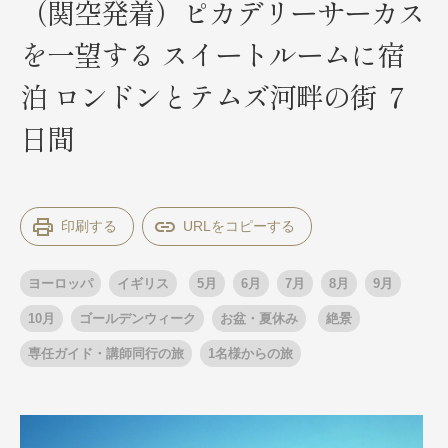
（関空発着）ピカデリーサーカス
を一望する スイートルームに宿
出発月
出発月
泊 ロンドンとテムズ河畔の街 ７
1月
冬の国内旅行
2月
3月
1月
4月
8月
5月
日間
6月
9月
7月
10月
8月
11月
9月
12月
10月
お盆・夏休み
11月
年末年始
12月
ゴールデンウィーク
ブランド
印刷する
お盆・夏休み
年末年始
夢の休日 煌
夢の休日 国内旅行
ブランド
四季彩紀行
ヨーロッパ
イギリス
5月
6月
7月
8月
9月
“知究”紀行
GRAND'EX
10月
ゴールデンウィーク
お盆・夏休み
絶景
目的・テーマから探す
夢の休日 | 海外旅行
専任ガイド・講師同行の旅
1名様からの旅
紅葉
花火
祭り
目的・テーマから探す
季節の風景
特別企画
美術鑑賞
ラグジュアリーバスでめぐる
ヨーロッパの田舎（村・町）
ガンツウ
ななつ星in九州