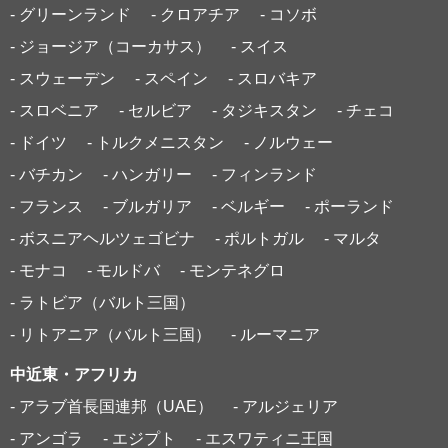
- グリーンランド
- クロアチア
- コソボ
- ジョージア（コーカサス）
- スイス
- スウェーデン
- スペイン
- スロバキア
- スロベニア
- セルビア
- タジキスタン
- チェコ
- ドイツ
- トルクメニスタン
- ノルウェー
- バチカン
- ハンガリー
- フィンランド
- フランス
- ブルガリア
- ベルギー
- ポーランド
- ボスニアヘルツェゴビナ
- ポルトガル
- マルタ
- モナコ
- モルドバ
- モンテネグロ
- ラトビア（バルト三国）
- リトアニア（バルト三国）
- ルーマニア
中近東・アフリカ
- アラブ首長国連邦（UAE）
- アルジェリア
- アンゴラ
- エジプト
- エスワティニ王国