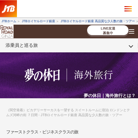
×
ツアーを探す
JTBホーム
JTBロイヤルロード銀座
JTBロイヤルロード銀座 高品質な少人数の旅・ツアー
海外ツアー
国内ツアー
LINE友達
募集中
添乗員と巡る旅
催行状況から探す
催行状況から探す
条件から探す
条件から探す
TOP
厳選ツアー
ツアーを探す
海外ツアー
NEW
国内ツアー
特集
スタッフブログ
デジタルパンフレット
お客様へのご案内
コンシェルジ
お申し込み
法人企業・自治体のみ
ュ紹介
の流れ
なさまへ
条件から探す
条件から探す
キーワード
キーワード
夢の休日｜海外旅行とは？
（関空発着）ピカデリーサーカスを一望する スイートルームに宿泊 ロンドンとテ
ムズ河畔の街 ７日間 - JTBロイヤルロード銀座 高品質な少人数の旅・ツアー
出発地とエリア
出発地とエリア
ファーストクラス・ビジネスクラスの旅