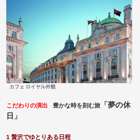
名門・名物ホテルに泊まる
TWILIGHT EXPRESS 瑞風
特別企画
美食・旬の味覚を味わう
グルメ
リゾート
一都市滞在
アドベンチャーツーリズム・ウォー
お祭り・イベント
キング
絶景
日系航空会社で行く
観光列車
島旅
世界遺産を訪れる
芸術鑑賞（美術、音楽）・講師同行
1度は見てみたい遺跡
の旅
野生動物に出合う
オーロラ
クルーズ
音楽鑑賞
名画鑑賞
お花・紅葉
鉄道の旅
カフェ ロイヤル外観
ハイキング・トレッキング
専任ガイド・講師同行の旅
「夢の休
こだわりの演出
豊かな時を刻む旅
1名様からの旅
日」
ラ・プルミエール（エールフランス
航空）
1 贅沢でゆとりある日程