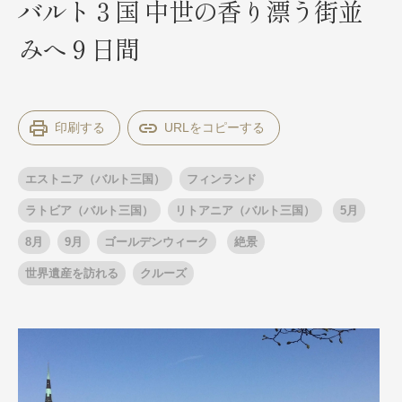
バルト３国 中世の香り漂う街並
みへ９日間
出発月
出発月
1月
冬の国内旅行
2月
3月
1月
4月
8月
5月
印刷する
6月
9月
7月
10月
8月
11月
9月
12月
10月
お盆・夏休み
11月
年末年始
12月
エストニア（バルト三国）
フィンランド
ゴールデンウィーク
ブランド
お盆・夏休み
年末年始
ラトビア（バルト三国）
リトアニア（バルト三国）
5月
夢の休日 煌
夢の休日 国内旅行
8月
9月
ゴールデンウィーク
絶景
ブランド
四季彩紀行
世界遺産を訪れる
クルーズ
“知究”紀行
GRAND'EX
目的・テーマから探す
夢の休日 | 海外旅行
紅葉
花火
祭り
目的・テーマから探す
季節の風景
特別企画
美術鑑賞
ラグジュアリーバスでめぐる
ヨーロッパの田舎（村・町）
ガンツウ
ななつ星in九州