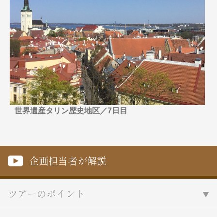
名門・名物ホテルに泊まる
TWILIGHT EXPRESS 瑞風
特別企画
美食・旬の味覚を味わう
グルメ
リゾート
一都市滞在
アドベンチャーツーリズム・ウォー
お祭り・イベント
キング
絶景
日系航空会社で行く
観光列車
島旅
世界遺産を訪れる
芸術鑑賞（美術、音楽）・講師同行
1度は見てみたい遺跡
の旅
野生動物に出合う
オーロラ
クルーズ
音楽鑑賞
名画鑑賞
世界遺産タリン歴史地区／7日目
お花・紅葉
鉄道の旅
ハイキング・トレッキング
専任ガイド・講師同行の旅
企画担当者が解説
1名様からの旅
ラ・プルミエール（エールフランス
ツアーのポイント
航空）