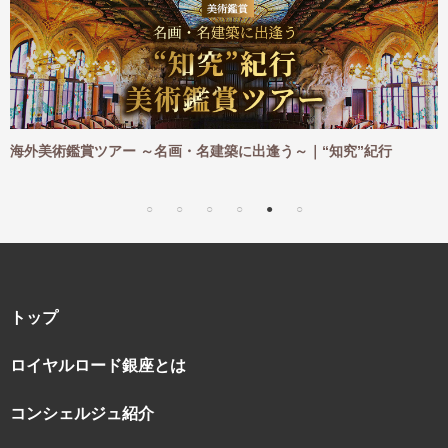
ご
海外美術鑑賞ツアー ～名画・名建築に出逢う～｜“知究”紀行
トップ
ロイヤルロード銀座とは
コンシェルジュ紹介