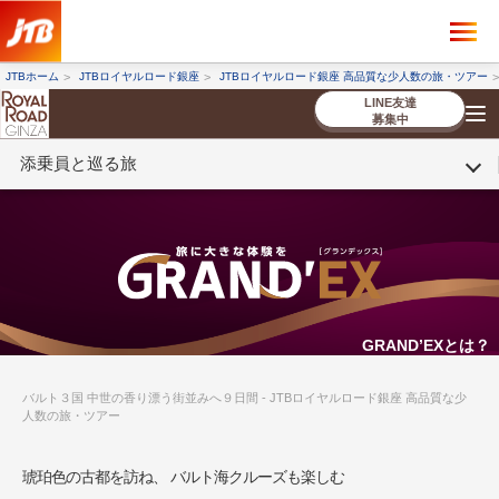
×
ツアーを探す
JTBホーム
JTBロイヤルロード銀座
JTBロイヤルロード銀座 高品質な少人数の旅・ツアー
海外ツアー
国内ツアー
LINE友達
募集中
添乗員と巡る旅
催行状況から探す
催行状況から探す
条件から探す
条件から探す
TOP
厳選ツアー
ツアーを探す
海外ツアー
NEW
国内ツアー
特集
スタッフブログ
デジタルパンフレット
お客様へのご案内
コンシェルジ
お申し込み
法人企業・自治体のみ
ュ紹介
の流れ
なさまへ
条件から探す
条件から探す
キーワード
キーワード
GRAND’EXとは？
バルト３国 中世の香り漂う街並みへ９日間 - JTBロイヤルロード銀座 高品質な少
人数の旅・ツアー
出発地とエリア
出発地とエリア
琥珀色の古都を訪ね、 バルト海クルーズも楽しむ