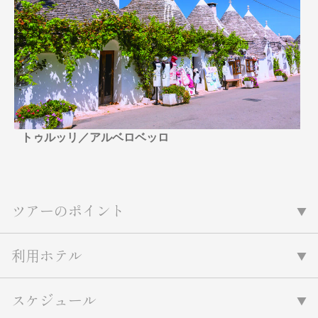
名門・名物ホテルに泊まる
TWILIGHT EXPRESS 瑞風
特別企画
美食・旬の味覚を味わう
グルメ
リゾート
一都市滞在
アドベンチャーツーリズム・ウォー
お祭り・イベント
キング
絶景
日系航空会社で行く
観光列車
島旅
世界遺産を訪れる
芸術鑑賞（美術、音楽）・講師同行
1度は見てみたい遺跡
の旅
トゥルッリ／アルベロベッロ
野生動物に出合う
オーロラ
クルーズ
音楽鑑賞
名画鑑賞
お花・紅葉
鉄道の旅
ハイキング・トレッキング
ツアーのポイント
専任ガイド・講師同行の旅
1名様からの旅
利用ホテル
ラ・プルミエール（エールフランス
航空）
スケジュール