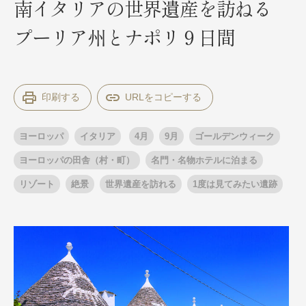
南イタリアの世界遺産を訪ねる
プーリア州とナポリ９日間
出発月
出発月
1月
冬の国内旅行
2月
3月
1月
4月
8月
5月
印刷する
6月
9月
7月
10月
8月
11月
9月
12月
10月
お盆・夏休み
11月
年末年始
12月
ヨーロッパ
イタリア
4月
9月
ゴールデンウィーク
ゴールデンウィーク
ブランド
お盆・夏休み
年末年始
ヨーロッパの田舎（村・町）
名門・名物ホテルに泊まる
夢の休日 煌
夢の休日 国内旅行
リゾート
絶景
世界遺産を訪れる
1度は見てみたい遺跡
ブランド
四季彩紀行
“知究”紀行
GRAND'EX
目的・テーマから探す
夢の休日 | 海外旅行
紅葉
花火
祭り
目的・テーマから探す
季節の風景
特別企画
美術鑑賞
ラグジュアリーバスでめぐる
ヨーロッパの田舎（村・町）
ガンツウ
ななつ星in九州