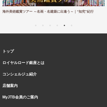
術鑑賞ツアー ～名画・名建築に出逢う～｜“知究”紀行
海外ハイ
｜“知究”
トップ
ロイヤルロード銀座とは
コンシェルジュ紹介
店舗案内
MyJTB会員のご案内