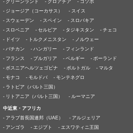
- グリーンランド
- クロアチア
- コソボ
- ジョージア（コーカサス）
- スイス
- スウェーデン
- スペイン
- スロバキア
- スロベニア
- セルビア
- タジキスタン
- チェコ
- ドイツ
- トルクメニスタン
- ノルウェー
- バチカン
- ハンガリー
- フィンランド
- フランス
- ブルガリア
- ベルギー
- ポーランド
- ボスニアヘルツェゴビナ
- ポルトガル
- マルタ
- モナコ
- モルドバ
- モンテネグロ
- ラトビア（バルト三国）
- リトアニア（バルト三国）
- ルーマニア
中近東・アフリカ
- アラブ首長国連邦（UAE）
- アルジェリア
- アンゴラ
- エジプト
- エスワティニ王国