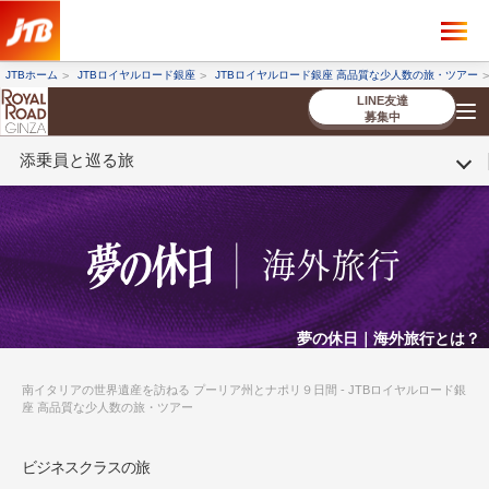
×
ツアーを探す
JTBホーム
JTBロイヤルロード銀座
JTBロイヤルロード銀座 高品質な少人数の旅・ツアー
海外ツアー
国内ツアー
LINE友達
募集中
添乗員と巡る旅
催行状況から探す
催行状況から探す
条件から探す
条件から探す
TOP
厳選ツアー
ツアーを探す
海外ツアー
NEW
国内ツアー
特集
スタッフブログ
デジタルパンフレット
お客様へのご案内
コンシェルジ
お申し込み
法人企業・自治体のみ
ュ紹介
の流れ
なさまへ
条件から探す
条件から探す
キーワード
キーワード
夢の休日｜海外旅行とは？
南イタリアの世界遺産を訪ねる プーリア州とナポリ９日間 - JTBロイヤルロード銀
座 高品質な少人数の旅・ツアー
出発地とエリア
出発地とエリア
ビジネスクラスの旅