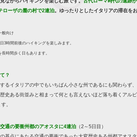
見ながらハイキングを楽しむ旅です。
古代ローマ時代の遺跡が
テローザの麓の村で2連泊
。ゆったりとしたイタリアの滞在を
一般向け
1日3時間前後のハイキングを楽しみます。
長時間歩く日もあります。
て？
するイタリアの中でもいちばん小さな州であるにも関わらず、4
歴史ある街並みと相まって何とも言えないほど落ち着くアルピ
ます。
交通の要衝州都のアオスタに4連泊
（2～5日目）
の基点にあたる交通の要衝であった大変歴史ある州都アオスタ