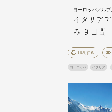
ヨーロッパアルプ
イタリアア
条件から
条件から
み ９日間
キーワード
キーワード
印刷する
出発地とエリ
出発地とエリ
ヨーロッパ
イタリア
出発月
出発月
1月
冬の国内
2
11月
年末年始
ブランド
ブランド
“知究”紀行
夢の休日 