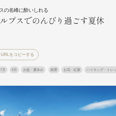
スの名峰に酔いしれる
ルプスでのんびり過ごす夏休
探す
探す
ア
ア
7月
8月
お盆・夏休み
絶景
お花・紅葉
ハイキング・トレ
旅行
月
3月
1月
4月
8月
5月
9月
6月
10月
7月
11月
8月
12月
9月
お
12月
ゴールデンウィーク
お盆・夏休み
年末年始
煌
GRAND'EX
夢の休日 国内旅行
夢の休日 | 海外旅行
四季彩紀行