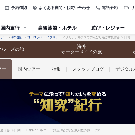
予約確認
よくある質問・お問い合わせ
電話予約
リ
国内旅行
高級旅館・ホテル
遊び・レジャー
ツアー
海外旅行
ヨーロッパ
イタリア
イタリアアルプスでのんびり過ごす夏休み ９日間
海外
クルーズの旅
オーダーメイドの旅
アー
国内ツアー
特集
スタッフブログ
デジタル
なさまへ
休み ９日間 - JTBロイヤルロード銀座 高品質な少人数の旅・ツアー