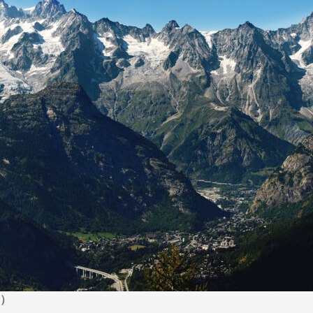
から探す
から探す
花火
ヨーロッパの田舎（村・町）
祭り
季節の風景
特別企画
名門・名物ホテルに泊ま
ラグジュアリーハ
グルメ
ななつ星in九州
リゾート
TWILIGHT EXPRESS 瑞風
一都市滞在
お祭り・イベント
会社で行く
の味覚を味わう
世界遺産を訪れる
アドベンチャーツーリズム・ウォーキング
1度は見てみたい遺跡
に出合う
芸術鑑賞（美術、音楽）・講師同行の旅
オーロラ
クルーズ
音楽鑑賞
名画鑑賞
葉
鉄道の旅
ハイキング・トレッキング
ド・講師同行の旅
1名様からの旅
ミエール（エールフランス航空）
）