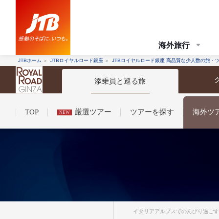
海外旅行
JTBホーム
JTBロイヤルロード銀座
JTBロイヤルロード銀座 高品質な少人数の旅・
添乗員と巡る旅
TOP
厳選ツアー
ツアーを探す
海外ツ
NEW
コンシェルジュ紹介
お申し込みの流れ
法人企業・自治体のみ
条件から探す
条件から探す
イタリアアルプスでのんびり過ごす夏