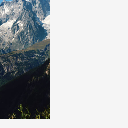
る
゙スでめぐる
絶景
観光列車