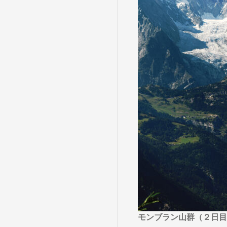
目的・テーマ
目的・テーマ
美術鑑賞
紅葉
特別企画
ガンツウ
日系航空
美食・旬
野生動物
島旅
お花・紅
専任ガイ
ラ・プル
モンブラン山群（２日目