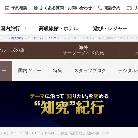
予約確認
よくある質問・お問い合わせ
電話予約
リ
国内旅行
高級旅館・ホテル
遊び・レジャー
ツアー
海外旅行
ヨーロッパ
ノルウェー
ノルウェー５大フィヨルドと絶叫ハイキング １０
海外
クルーズの旅
オーダーメイドの旅
アー
国内ツアー
特集
スタッフブログ
デジタル
なさまへ
キング １０日間 - JTBロイヤルロード銀座 高品質な少人数の旅・ツアー