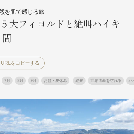
然を肌で感じる旅
５大フィヨルドと絶叫ハイキ
探す
探す
日間
ア
ア
7月
8月
9月
お盆・夏休み
絶景
世界遺産を訪れる
ハ
旅行
月
3月
1月
4月
8月
5月
9月
6月
10月
7月
11月
8月
12月
9月
お
12月
ゴールデンウィーク
お盆・夏休み
年末年始
煌
GRAND'EX
夢の休日 国内旅行
夢の休日 | 海外旅行
四季彩紀行