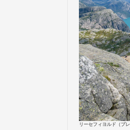
目的・テーマ
目的・テーマ
美術鑑賞
紅葉
特別企画
ガンツウ
日系航空
美食・旬
野生動物
島旅
お花・紅
専任ガイ
ラ・プル
リーセフィヨルド（プレ