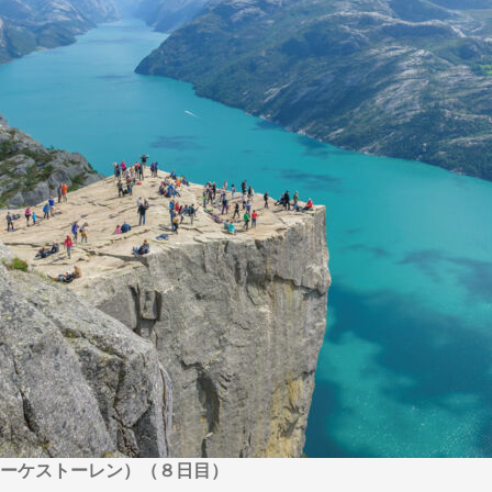
から探す
から探す
花火
ヨーロッパの田舎（村・町）
祭り
季節の風景
特別企画
名門・名物ホテルに泊ま
ラグジュアリーハ
グルメ
ななつ星in九州
リゾート
TWILIGHT EXPRESS 瑞風
一都市滞在
お祭り・イベント
会社で行く
の味覚を味わう
世界遺産を訪れる
アドベンチャーツーリズム・ウォーキング
1度は見てみたい遺跡
に出合う
芸術鑑賞（美術、音楽）・講師同行の旅
オーロラ
クルーズ
音楽鑑賞
名画鑑賞
葉
鉄道の旅
ハイキング・トレッキング
ド・講師同行の旅
1名様からの旅
ミエール（エールフランス航空）
ーケストーレン）（８日目）