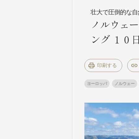
壮大で圧倒的な自
ノルウェー
条件から
条件から
ング １０
キーワード
キーワード
印刷する
出発地とエリ
出発地とエリ
ヨーロッパ
ノルウェー
出発月
出発月
1月
冬の国内
2
11月
年末年始
ブランド
ブランド
“知究”紀行
夢の休日 