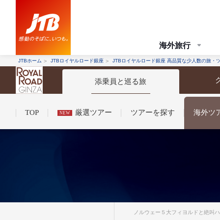
海外旅行
JTBホーム
JTBロイヤルロード銀座
JTBロイヤルロード銀座 高品質な少人数の旅・
添乗員と巡る旅
TOP
厳選ツアー
ツアーを探す
海外ツ
NEW
コンシェルジュ紹介
お申し込みの流れ
法人企業・自治体のみ
条件から探す
条件から探す
ノルウェー５大フィヨルドと絶叫ハイ