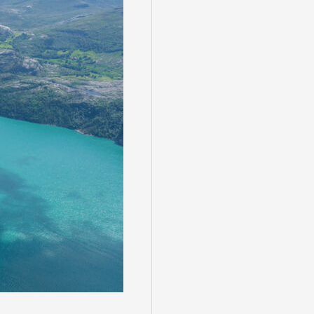
る
゙スでめぐる
絶景
観光列車