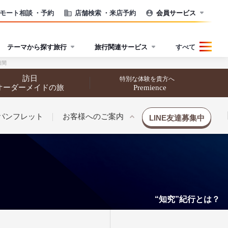
モート相談
・予約
店舗検索
・来店予約
会員サービス
テーマから探す旅行
旅行関連サービス
すべて
日間
訪日
特別な体験を貴方へ
オーダーメイドの旅
Premience
パンフレット
お客様へのご案内
LINE友達募集中
“知究”紀行とは？
催行状況から探す
催行状況から探す