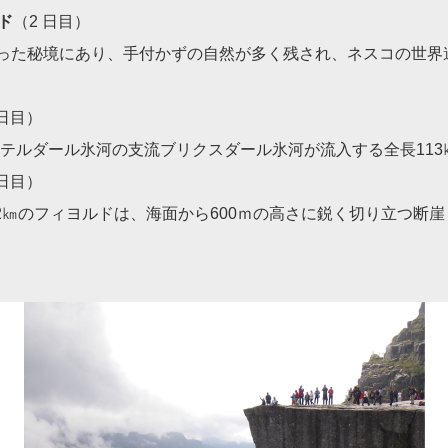
ド
（2 日目）
まった秘境にあり、手付かずの自然が多く残され、ネスコの世界
 日目）
テルダール氷河の支流ブリクスダール氷河が流入する全長113
 日目）
2㎞のフィヨルドは、海面から600ｍの高さに鋭く切り立つ断