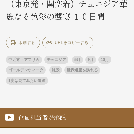
（東京発・関空着）チュニジア華
麗なる色彩の饗宴 １０日間
出発月
出発月
1月
冬の国内旅行
2月
3月
1月
4月
8月
5月
印刷する
6月
9月
7月
10月
8月
11月
9月
12月
10月
お盆・夏休み
11月
年末年始
12月
中近東・アフリカ
チュニジア
5月
9月
10月
ゴールデンウィーク
ブランド
お盆・夏休み
年末年始
ゴールデンウィーク
絶景
世界遺産を訪れる
夢の休日 煌
夢の休日 国内旅行
1度は見てみたい遺跡
ブランド
四季彩紀行
“知究”紀行
GRAND'EX
目的・テーマから探す
夢の休日 | 海外旅行
紅葉
花火
祭り
目的・テーマから探す
企画担当者が解説
季節の風景
特別企画
美術鑑賞
ラグジュアリーバスでめぐる
ヨーロッパの田舎（村・町）
ガンツウ
ななつ星in九州