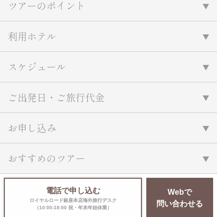
ツアーのポイント
名門・名物ホテルに泊まる
TWILIGHT EXPRESS 瑞風
特別企画
美食・旬の味覚を味わう
グルメ
リゾート
利用ホテル
一都市滞在
アドベンチャーツーリズム・ウォー
お祭り・イベント
キング
絶景
日系航空会社で行く
スケジュール
観光列車
島旅
世界遺産を訪れる
芸術鑑賞（美術、音楽）・講師同行
1度は見てみたい遺跡
の旅
ご出発日・ご旅行代金
野生動物に出合う
オーロラ
クルーズ
音楽鑑賞
名画鑑賞
お花・紅葉
鉄道の旅
お申し込み
ハイキング・トレッキング
専任ガイド・講師同行の旅
おすすめのツアー
1名様からの旅
ラ・プルミエール（エールフランス
電話で申し込む
航空）
Webで
ロイヤルロード銀座本店海外旅行デスク
問い合わせる
（10:00-18:00 祝・年末年始休業）