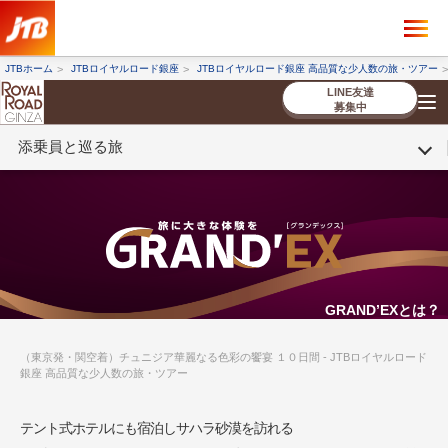
×
ツアーを探す
JTBホーム
JTBロイヤルロード銀座
JTBロイヤルロード銀座 高品質な少人数の旅・ツアー
海外ツアー
国内ツアー
LINE友達
募集中
添乗員と巡る旅
催行状況から探す
催行状況から探す
条件から探す
条件から探す
TOP
厳選ツアー
ツアーを探す
海外ツアー
NEW
国内ツアー
特集
スタッフブログ
デジタルパンフレット
お客様へのご案内
コンシェルジ
お申し込み
法人企業・自治体のみ
ュ紹介
の流れ
なさまへ
条件から探す
条件から探す
キーワード
キーワード
GRAND’EXとは？
（東京発・関空着）チュニジア華麗なる色彩の饗宴 １０日間 - JTBロイヤルロード
銀座 高品質な少人数の旅・ツアー
出発地とエリア
出発地とエリア
テント式ホテルにも宿泊しサハラ砂漠を訪れる