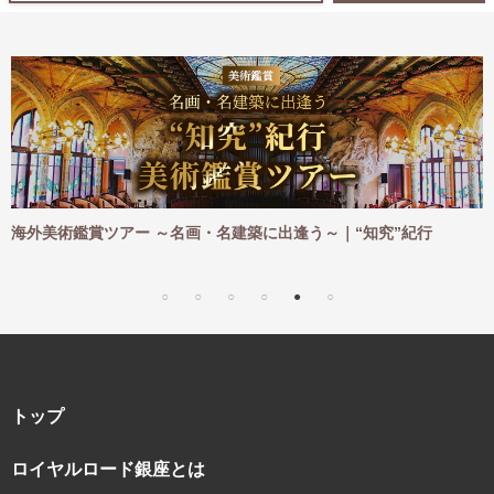
海外美術鑑賞ツアー ～名画・名建築に出逢う～｜“知究”紀行
海
｜“
トップ
ロイヤルロード銀座とは