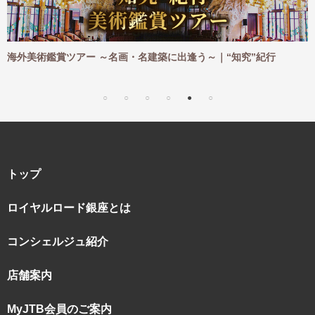
 ～名画・名建築に出逢う～｜“知究”紀行
海外ハイキングツアー
｜“知究”紀行
トップ
ロイヤルロード銀座とは
コンシェルジュ紹介
店舗案内
MyJTB会員のご案内