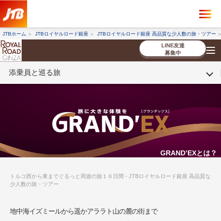
×
ツアーを探す
JTBホーム
JTBロイヤルロード銀座
JTBロイヤルロード銀座 高品質な少人数の旅・ツアー
海外ツアー
国内ツアー
LINE友達
募集中
添乗員と巡る旅
催行状況から探す
催行状況から探す
条件から探す
条件から探す
TOP
厳選ツアー
ツアーを探す
海外ツアー
NEW
国内ツアー
特集
スタッフブログ
デジタルパンフレット
お客様へのご案内
コンシェルジ
お申し込み
法人企業・自治体のみ
ュ紹介
の流れ
なさまへ
条件から探す
条件から探す
キーワード
キーワード
GRAND’EXとは？
トルコ西から東までぐるっと周遊の旅１６日間 - JTBロイヤルロード銀座 高品質な
少人数の旅・ツアー
出発地とエリア
出発地とエリア
地中海イズミールから遥かアララト山の麓の街まで