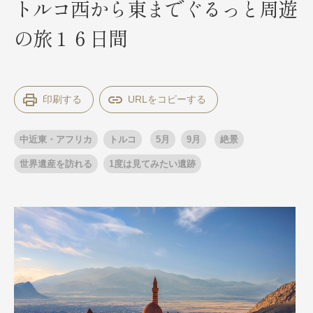
トルコ西から東までぐるっと周遊
の旅１６日間
出発月
出発月
1月
冬の国内旅行
2月
3月
1月
4月
8月
5月
印刷する
6月
9月
7月
10月
8月
11月
9月
12月
10月
お盆・夏休み
11月
年末年始
12月
中近東・アフリカ
トルコ
5月
9月
絶景
ゴールデンウィーク
ブランド
お盆・夏休み
年末年始
世界遺産を訪れる
1度は見てみたい遺跡
夢の休日 煌
夢の休日 国内旅行
ブランド
四季彩紀行
“知究”紀行
GRAND'EX
目的・テーマから探す
夢の休日 | 海外旅行
紅葉
花火
祭り
目的・テーマから探す
季節の風景
特別企画
美術鑑賞
ラグジュアリーバスでめぐる
ヨーロッパの田舎（村・町）
ガンツウ
ななつ星in九州