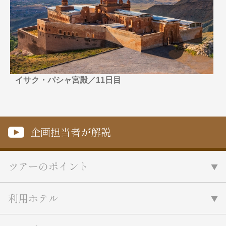
名門・名物ホテルに泊まる
TWILIGHT EXPRESS 瑞風
特別企画
美食・旬の味覚を味わう
グルメ
リゾート
一都市滞在
アドベンチャーツーリズム・ウォー
お祭り・イベント
キング
絶景
日系航空会社で行く
観光列車
島旅
世界遺産を訪れる
イサク・パシャ宮殿／11日目
芸術鑑賞（美術、音楽）・講師同行
1度は見てみたい遺跡
の旅
野生動物に出合う
オーロラ
クルーズ
音楽鑑賞
名画鑑賞
企画担当者が解説
お花・紅葉
鉄道の旅
ハイキング・トレッキング
専任ガイド・講師同行の旅
ツアーのポイント
1名様からの旅
ラ・プルミエール（エールフランス
利用ホテル
航空）