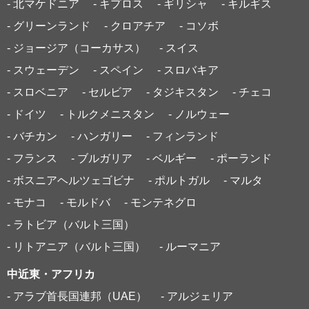
- 北マケドニア
- キプロス
- ギリシャ
- キルギス
- グリーンランド
- クロアチア
- コソボ
- ジョージア（コーカサス）
- スイス
- スウェーデン
- スペイン
- スロバキア
- スロベニア
- セルビア
- タジキスタン
- チェコ
- ドイツ
- トルクメニスタン
- ノルウェー
- バチカン
- ハンガリー
- フィンランド
- フランス
- ブルガリア
- ベルギー
- ポーランド
- ボスニアヘルツェゴビナ
- ポルトガル
- マルタ
- モナコ
- モルドバ
- モンテネグロ
- ラトビア（バルト三国）
- リトアニア（バルト三国）
- ルーマニア
中近東・アフリカ
- アラブ首長国連邦（UAE）
- アルジェリア