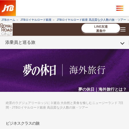
×
ツアーを探す
JTBホーム
JTBロイヤルロード銀座
JTBロイヤルロード銀座 高品質な少人数の旅・ツアー
海外ツアー
国内ツアー
LINE友達
募集中
添乗員と巡る旅
催行状況から探す
催行状況から探す
条件から探す
条件から探す
TOP
厳選ツアー
ツアーを探す
海外ツアー
NEW
国内ツアー
特集
スタッフブログ
デジタルパンフレット
お客様へのご案内
コンシェルジ
お申し込み
法人企業・自治体のみ
ュ紹介
の流れ
なさまへ
条件から探す
条件から探す
キーワード
キーワード
夢の休日｜海外旅行とは？
絶景のラグジュアリーロッジに３連泊 大自然と美食を愉しむニュージーランド 7日
間 - JTBロイヤルロード銀座 高品質な少人数の旅・ツアー
出発地とエリア
出発地とエリア
ビジネスクラスの旅