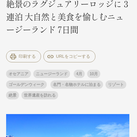
絶景のラグジュアリーロッジに３
連泊 大自然と美食を愉しむニュ
出発月
出発月
ージーランド 7日間
1月
冬の国内旅行
2月
3月
1月
4月
8月
5月
6月
9月
7月
10月
8月
11月
9月
12月
10月
お盆・夏休み
11月
年末年始
12月
印刷する
ゴールデンウィーク
ブランド
お盆・夏休み
年末年始
オセアニア
ニュージーランド
4月
10月
夢の休日 煌
夢の休日 国内旅行
ブランド
ゴールデンウィーク
名門・名物ホテルに泊まる
リゾート
四季彩紀行
“知究”紀行
GRAND'EX
絶景
世界遺産を訪れる
目的・テーマから探す
夢の休日 | 海外旅行
紅葉
花火
祭り
目的・テーマから探す
季節の風景
特別企画
美術鑑賞
ラグジュアリーバスでめぐる
ヨーロッパの田舎（村・町）
ガンツウ
ななつ星in九州