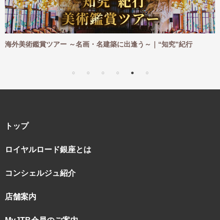
ご
海外美術鑑賞ツアー ～名画・名建築に出逢う～｜“知究”紀行
トップ
ロイヤルロード銀座とは
コンシェルジュ紹介
店舗案内