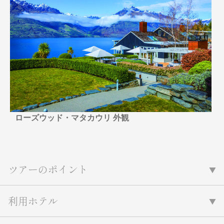
名門・名物ホテルに泊まる
TWILIGHT EXPRESS 瑞風
特別企画
美食・旬の味覚を味わう
グルメ
リゾート
一都市滞在
アドベンチャーツーリズム・ウォー
お祭り・イベント
キング
絶景
日系航空会社で行く
観光列車
島旅
世界遺産を訪れる
芸術鑑賞（美術、音楽）・講師同行
1度は見てみたい遺跡
の旅
野生動物に出合う
オーロラ
クルーズ
音楽鑑賞
名画鑑賞
ローズウッド・マタカウリ 外観
お花・紅葉
鉄道の旅
ハイキング・トレッキング
専任ガイド・講師同行の旅
ツアーのポイント
1名様からの旅
ラ・プルミエール（エールフランス
利用ホテル
航空）