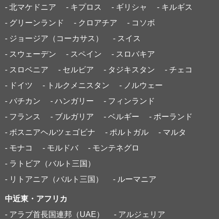
- 北マケドニア
- キプロス
- ギリシャ
- キルギス
- グリーンランド
- クロアチア
- コソボ
- ジョージア（コーカサス）
- スイス
- スウェーデン
- スペイン
- スロバキア
- スロベニア
- セルビア
- タジキスタン
- チェコ
- ドイツ
- トルクメニスタン
- ノルウェー
- バチカン
- ハンガリー
- フィンランド
- フランス
- ブルガリア
- ベルギー
- ポーランド
- ボスニアヘルツェゴビナ
- ポルトガル
- マルタ
- モナコ
- モルドバ
- モンテネグロ
- ラトビア（バルト三国）
- リトアニア（バルト三国）
- ルーマニア
中近東・アフリカ
- アラブ首長国連邦（UAE）
- アルジェリア