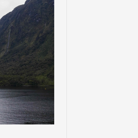
る
゙スでめぐる
絶景
観光列車