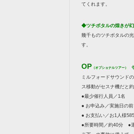
てくれます。
◆ツチボタルの煌きが幻
幾千ものツチボタルの光
す。
OP
（オプショナルツアー）
ミルフォードサウンドの
ス移動がセスナ機だと約
●最少催行人員／1名
● お申込み／実施日の
● お支払い／お1人様5
●所要時間／約40分 ●運