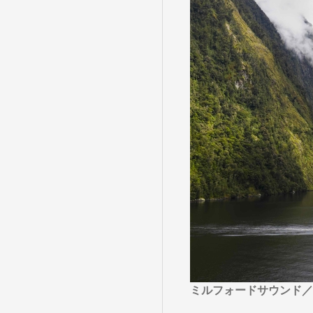
目的・テーマ
目的・テーマ
美術鑑賞
紅葉
特別企画
ガンツウ
日系航空
美食・旬
野生動物
島旅
お花・紅
専任ガイ
ラ・プル
ミルフォードサウンド／3日