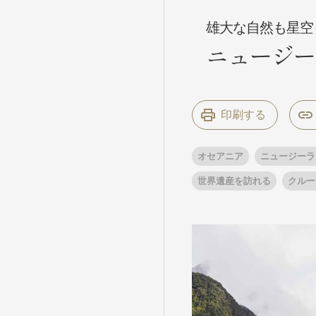
雄大な自然も星空
ニュージー
条件から
条件から
キーワード
キーワード
印刷する
出発地とエリ
出発地とエリ
オセアニア
ニュージーラ
世界遺産を訪れる
クルー
出発月
出発月
1月
冬の国内
2
11月
年末年始
ブランド
ブランド
“知究”紀行
夢の休日 