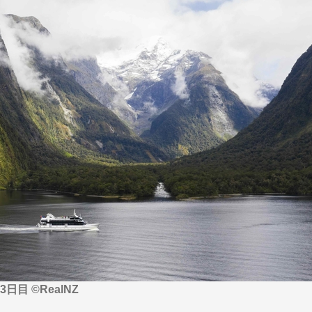
から探す
から探す
花火
ヨーロッパの田舎（村・町）
祭り
季節の風景
特別企画
名門・名物ホテルに泊ま
ラグジュアリーハ
グルメ
ななつ星in九州
リゾート
TWILIGHT EXPRESS 瑞風
一都市滞在
お祭り・イベント
会社で行く
の味覚を味わう
世界遺産を訪れる
アドベンチャーツーリズム・ウォーキング
1度は見てみたい遺跡
に出合う
芸術鑑賞（美術、音楽）・講師同行の旅
オーロラ
クルーズ
音楽鑑賞
名画鑑賞
葉
鉄道の旅
ハイキング・トレッキング
ド・講師同行の旅
1名様からの旅
ミエール（エールフランス航空）
目 ©RealNZ