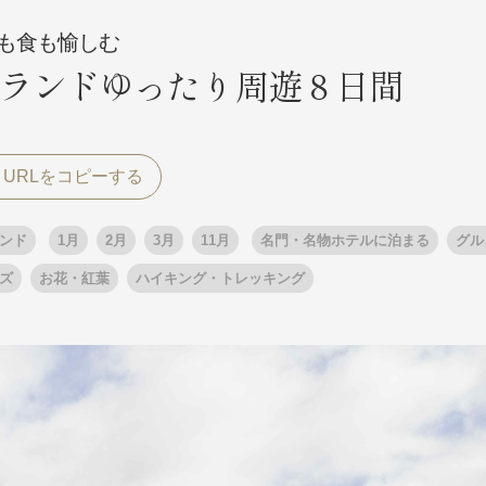
も食も愉しむ
ランドゆったり周遊８日間
探す
探す
ア
ア
ンド
1月
2月
3月
11月
名門・名物ホテルに泊まる
グル
ズ
お花・紅葉
ハイキング・トレッキング
旅行
月
3月
1月
4月
8月
5月
9月
6月
10月
7月
11月
8月
12月
9月
お
12月
ゴールデンウィーク
お盆・夏休み
年末年始
煌
GRAND'EX
夢の休日 国内旅行
夢の休日 | 海外旅行
四季彩紀行