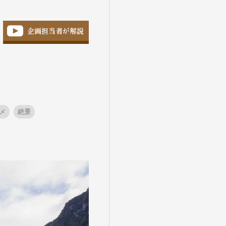
企画担当者が解説
メ
絶景
盆・夏休み
10月