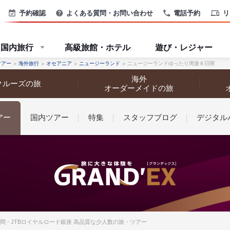
予約確認
よくある質問・お問い合わせ
電話予約
リ
国内旅行
高級旅館・ホテル
遊び・レジャー
ツアー
海外旅行
オセアニア
ニュージーランド
ニュージーランドゆったり周遊８日間
海外
クルーズの旅
オーダーメイドの旅
アー
国内ツアー
特集
スタッフブログ
デジタル
なさまへ
 - JTBロイヤルロード銀座 高品質な少人数の旅・ツアー