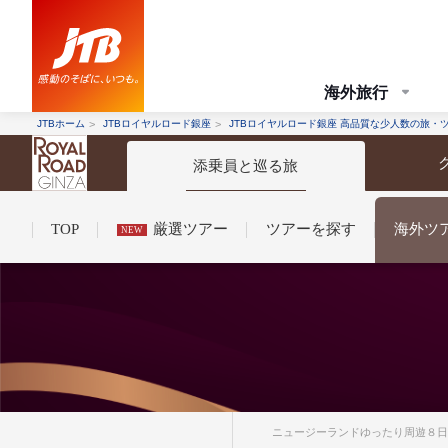
海外旅行
JTBホーム
JTBロイヤルロード銀座
JTBロイヤルロード銀座 高品質な少人数の旅・
添乗員と巡る旅
TOP
厳選ツアー
ツアーを探す
海外ツ
NEW
コンシェルジュ紹介
お申し込みの流れ
法人企業・自治体のみ
条件から探す
条件から探す
ニュージーランドゆったり周遊８日間