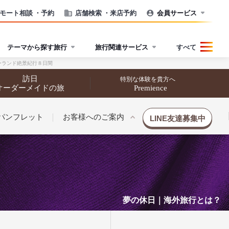
モート相談
・予約
店舗検索
・来店予約
会員サービス
テーマから探す旅行
旅行関連サービス
すべて
ーランド絶景紀行８日間
訪日
特別な体験を貴方へ
オーダーメイドの旅
Premience
パンフレット
お客様へのご案内
LINE友達募集中
夢の休日｜海外旅行とは？
催行状況から探す
催行状況から探す