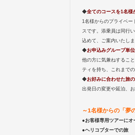
目的・テーマ
目的・テーマ
◆
全てのコースを1名様
美術鑑賞
紅葉
1名様からのプライベー
特別企画
ガンツウ
スです。添乗員は同行い
日系航空
美食・旬
込めて、ご案内いたしま
野生動物
島旅
◆
お申込みグループ単位
お花・紅
他の方に気兼ねすること
専任ガイ
ティを持ち、これまでの
ラ・プル
◆
お好みに合わせた旅の
出発日の変更や延泊、お
～1名様からの「夢
●
お客様専用ツアーにオ
●
ヘリコプターでの旅