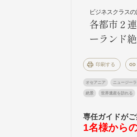
ビジネスクラスの
各都市２連
条件から
条件から
ーランド絶
キーワード
キーワード
印刷する
出発地とエリ
出発地とエリ
オセアニア
ニュージーラ
出発月
出発月
絶景
世界遺産を訪れる
1月
冬の国内
2
11月
年末年始
専任ガイドがご
ブランド
ブランド
1名様から
“知究”紀行
夢の休日 