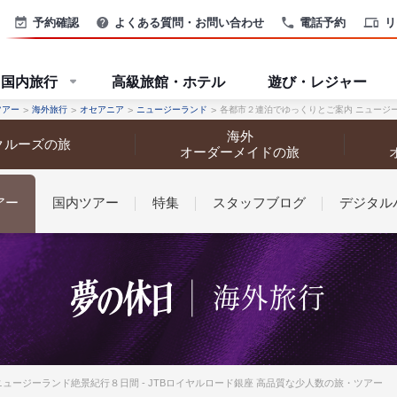
予約確認
よくある質問・お問い合わせ
電話予約
リ
国内旅行
高級旅館・ホテル
遊び・レジャー
ツアー
海外旅行
オセアニア
ニュージーランド
各都市２連泊でゆっくりとご案内 ニュージ
海外
クルーズの旅
オーダーメイドの旅
アー
国内ツアー
特集
スタッフブログ
デジタル
なさまへ
ュージーランド絶景紀行８日間 - JTBロイヤルロード銀座 高品質な少人数の旅・ツアー