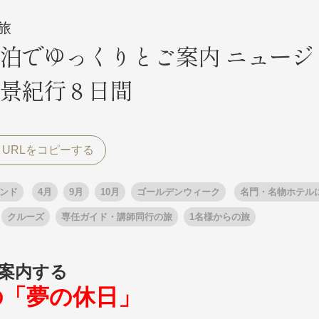
旅
泊でゆっくりとご案内 ニュージ
探す
探す
景紀行８日間
ア
ア
ンド
4月
9月
10月
ゴールデンウィーク
名門・名物ホテル
クルーズ
専任ガイド・講師同行の旅
1名様からの旅
旅行
月
3月
1月
4月
8月
5月
9月
6月
10月
7月
11月
8月
12月
9月
お
12月
ゴールデンウィーク
お盆・夏休み
年末年始
案内する
の「夢の休日」
煌
GRAND'EX
夢の休日 国内旅行
夢の休日 | 海外旅行
四季彩紀行