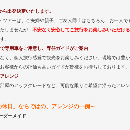
から探す
から探す
から出発決定いたします。
花火
ヨーロッパの田舎（村・町）
祭り
季節の風景
特別企画
名門・名物ホテルに泊ま
ラグジュアリーハ
トツアーは、ご夫婦や親子、ご友人同士はもちろん、お一人で
グルメ
ななつ星in九州
リゾート
TWILIGHT EXPRESS 瑞風
一都市滞在
お祭り・イベント
たしませんが、
不安なく安心してご旅行をお楽しみいただける
会社で行く
の味覚を味わう
世界遺産を訪れる
アドベンチャーツーリズム・ウォーキング
1度は見てみたい遺跡
す。
に出合う
芸術鑑賞（美術、音楽）・講師同行の旅
オーロラ
クルーズ
音楽鑑賞
名画鑑賞
で専用車をご用意し、専任ガイドがご案内
葉
鉄道の旅
ハイキング・トレッキング
なく、個人旅行感覚で観光をお楽しみください。現地では豊か
ド・講師同行の旅
1名様からの旅
お客様からの評価も高いガイドが皆様をお待ちしております。
ミエール（エールフランス航空）
アレンジ
部屋のアップグレードなど、可能な限りご希望に沿ったアレン
の休日」ならではの、アレンジの一例～
ーダーメイド