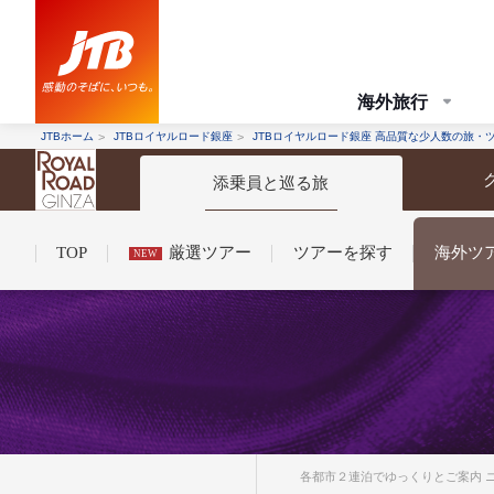
海外旅行
JTBホーム
JTBロイヤルロード銀座
JTBロイヤルロード銀座 高品質な少人数の旅・
添乗員と巡る旅
TOP
厳選ツアー
ツアーを探す
海外ツ
NEW
コンシェルジュ紹介
お申し込みの流れ
法人企業・自治体のみ
条件から探す
条件から探す
各都市２連泊でゆっくりとご案内 ニ