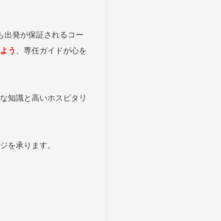
る
゙スでめぐる
も出発が保証されるコー
絶景
よう
、専任ガイドが心を
観光列車
な知識と高いホスピタリ
ジを承ります。