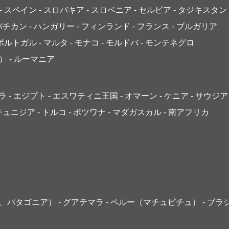
- スペイン
- スロバキア
- スロベニア
- セルビア
- タジキスタン
 バチカン
- ハンガリー
- フィンランド
- フランス
- ブルガリア
 ポルトガル
- マルタ
- モナコ
- モルドバ
- モンテネグロ
）
- ルーマニア
ゴラ
- エジプト
- エスワティニ王国
- オマーン
- ケニア
- サウジ
 チュニジア
- トルコ
- ボツワナ
- マダガスカル
- 南アフリカ
島、パタゴニア）
- グアテマラ
- ペルー（マチュピチュ）
- ブラ