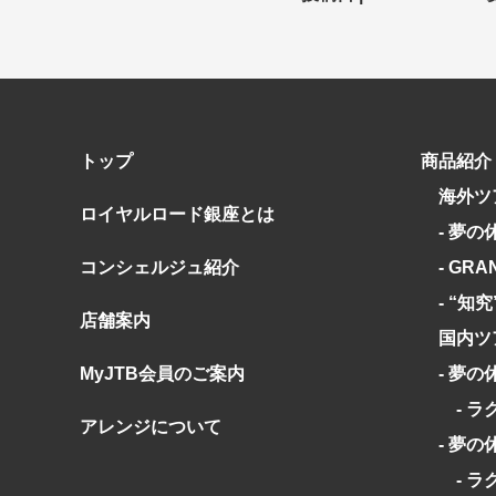
キーワード
キーワード
出発地とエリ
出発地とエリ
トップ
商品紹介
海外ツ
出発月
出発月
ロイヤルロード銀座とは
- 夢の
1月
冬の国内
2
コンシェルジュ紹介
- GRA
11月
年末年始
- “知
店舗案内
ブランド
ブランド
国内ツ
“知究”紀行
夢の休日 
MyJTB会員のご案内
- 夢の
- ラ
目的・テーマ
目的・テーマ
アレンジについて
- 夢の
美術鑑賞
紅葉
特別企画
ガンツウ
- ラ