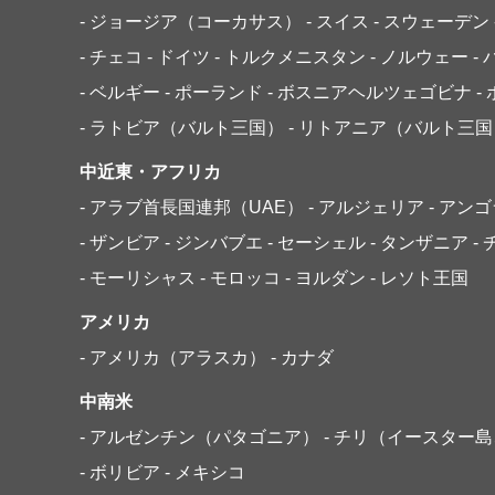
- ジョージア（コーカサス）
- スイス
- スウェーデン
- チェコ
- ドイツ
- トルクメニスタン
- ノルウェー
-
- ベルギー
- ポーランド
- ボスニアヘルツェゴビナ
-
- ラトビア（バルト三国）
- リトアニア（バルト三国
中近東・アフリカ
- アラブ首長国連邦（UAE）
- アルジェリア
- アン
- ザンビア
- ジンバブエ
- セーシェル
- タンザニア
-
- モーリシャス
- モロッコ
- ヨルダン
- レソト王国
アメリカ
- アメリカ（アラスカ）
- カナダ
中南米
- アルゼンチン（パタゴニア）
- チリ（イースター
- ボリビア
- メキシコ