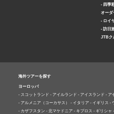
日系航空
美食・旬
- 四季
野生動物
島旅
オーダ
お花・紅
- ロ
専任ガイ
- 訪
ラ・プル
JTB
海外ツアーを探す
ヨーロッパ
- スコットランド
- アイルランド
- アイスランド
- 
- アルメニア（コーカサス）
- イタリア
- イギリス
-
- カザフスタン
- 北マケドニア
- キプロス
- ギリシャ