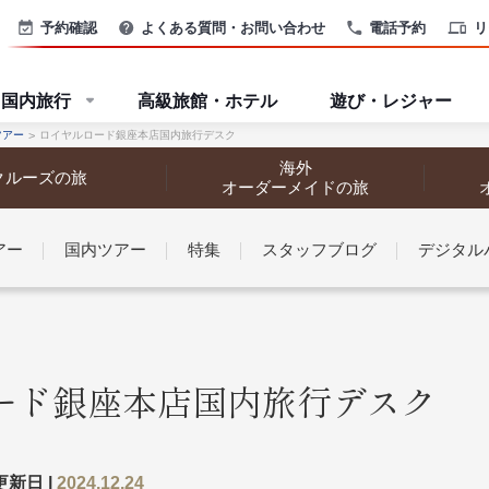
予約確認
よくある質問・お問い合わせ
電話予約
リ
国内旅行
高級旅館・ホテル
遊び・レジャー
ツアー
ロイヤルロード銀座本店国内旅行デスク
海外
クルーズの旅
オーダーメイドの旅
アー
国内ツアー
特集
スタッフブログ
デジタル
なさまへ
ード銀座本店国内旅行デスク
探す
探す
更新日 |
2024.12.24