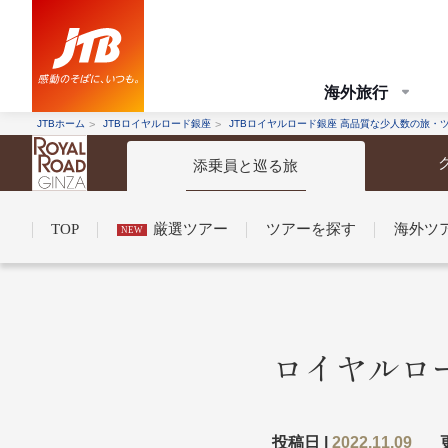
海外旅行
JTBホーム
JTBロイヤルロード銀座
JTBロイヤルロード銀座 高品質な少人数の旅・
添乗員と巡る旅
TOP
厳選ツアー
ツアーを探す
海外ツ
NEW
コンシェルジュ紹介
お申し込みの流れ
法人企業・自治体のみ
条件から探す
条件から探す
ロイヤルロ
条件から
条件から
投稿日 |
2022.11.09