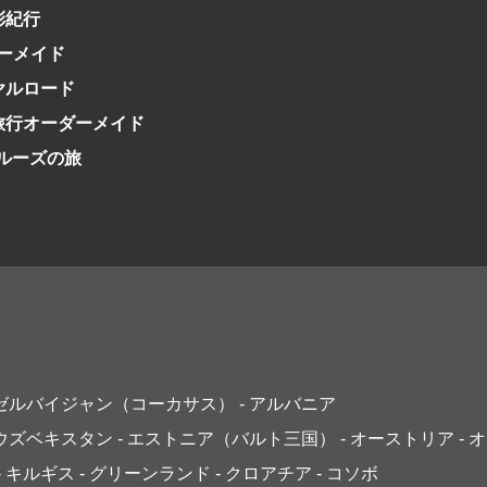
会社で行く
の味覚を味わう
世界遺産を訪れる
アドベンチャーツーリズム・ウォーキング
1度は見てみたい遺跡
彩紀行
に出合う
芸術鑑賞（美術、音楽）・講師同行の旅
オーロラ
クルーズ
音楽鑑賞
名画鑑賞
ーメイド
葉
鉄道の旅
ハイキング・トレッキング
イヤルロード
ド・講師同行の旅
1名様からの旅
日旅行オーダーメイド
ミエール（エールフランス航空）
クルーズの旅
アゼルバイジャン（コーカサス）
- アルバニア
 ウズベキスタン
- エストニア（バルト三国）
- オーストリア
- 
- キルギス
- グリーンランド
- クロアチア
- コソボ