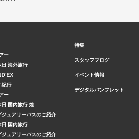
ア
ア
特集
アー
スタッフブログ
休日 海外旅行
旅行
月
3月
1月
4月
8月
5月
9月
6月
10月
7月
11月
8月
12月
9月
お
ND'EX
イベント情報
12月
ゴールデンウィーク
お盆・夏休み
年末年始
究”紀行
デジタルパンフレット
アー
煌
GRAND'EX
夢の休日 国内旅行
夢の休日 | 海外旅行
四季彩紀行
休日 国内旅行 煌
グジュアリーバスのご紹介
から探す
から探す
休日 国内旅行
花火
ヨーロッパの田舎（村・町）
祭り
季節の風景
特別企画
名門・名物ホテルに泊ま
ラグジュアリーハ
グルメ
ななつ星in九州
リゾート
TWILIGHT EXPRESS 瑞風
一都市滞在
お祭り・イベント
グジュアリーバスのご紹介