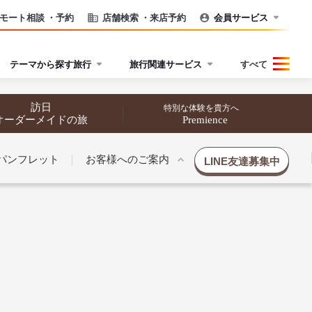
モート相談
・予約
店舗検索
・来店予約
会員サービス
テーマから探す旅行
旅行関連サービス
すべて
訪日
特別な体験を貴方へ
オーダーメイドの旅
Premience
パンフレット
お客様へのご案内
LINE友達募集中
催行状況から探す
催行状況から探す