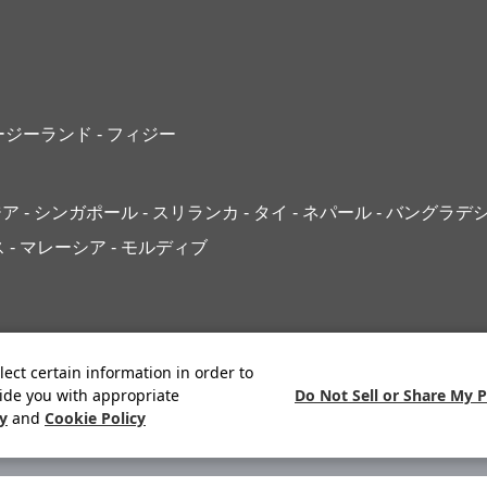
ュージーランド
- フィジー
ジア
- シンガポール
- スリランカ
- タイ
- ネパール
- バングラデ
ス
- マレーシア
- モルディブ
lect certain information in order to
Do Not Sell or Share My 
ide you with appropriate
cy
and
Cookie Policy
サイトマップ
プライバシーポリシー
ご利用案内
システムメン