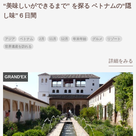
“美味しいができるまで” を探る ベトナムの“隠
し味”６日間
アジア
ベトナム
2月
11月
12月
年末年始
グルメ
リゾート
世界遺産を訪れる
詳細をみる
GRAND'EX