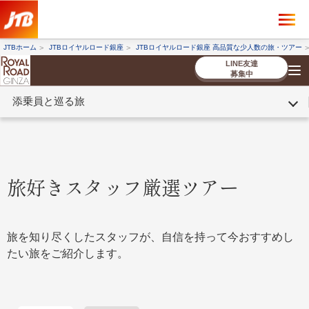
×
ツアーを探す
JTBホーム
JTBロイヤルロード銀座
JTBロイヤルロード銀座 高品質な少人数の旅・ツアー
海外ツアー
国内ツアー
LINE友達
募集中
添乗員と巡る旅
催行状況から探す
催行状況から探す
条件から探す
条件から探す
TOP
厳選ツアー
ツアーを探す
海外ツアー
NEW
国内ツアー
特集
スタッフブログ
デジタルパンフレット
お客様へのご案内
コンシェルジ
お申し込み
法人企業・自治体のみ
ュ紹介
の流れ
なさまへ
旅好きスタッフ厳選ツアー
条件から探す
条件から探す
キーワード
キーワード
旅を知り尽くしたスタッフが、自信を持って今おすすめし
たい旅をご紹介します。
出発地とエリア
出発地とエリア