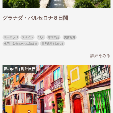
グラナダ・バルセロナ８日間
ヨーロッパ
スペイン
12月
年末年始
美術鑑賞
名門・名物ホテルに泊まる
世界遺産を訪れる
詳細をみる
夢の休日 | 海外旅行