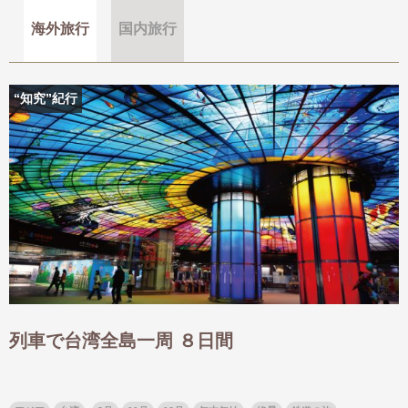
海外旅行
国内旅行
出発月
出発月
“知究”紀行
1月
冬の国内旅行
2月
3月
1月
4月
8月
5月
6月
9月
7月
10月
8月
11月
9月
12月
10月
お盆・夏休み
11月
年末年始
12月
ゴールデンウィーク
ブランド
お盆・夏休み
年末年始
夢の休日 煌
夢の休日 国内旅行
ブランド
四季彩紀行
“知究”紀行
GRAND'EX
目的・テーマから探す
夢の休日 | 海外旅行
紅葉
花火
祭り
列車で台湾全島一周 ８日間
目的・テーマから探す
季節の風景
特別企画
美術鑑賞
ラグジュアリーバスでめぐる
ヨーロッパの田舎（村・町）
ガンツウ
ななつ星in九州