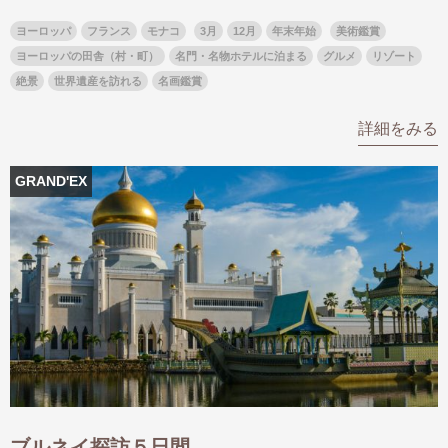
ヨーロッパ
フランス
モナコ
3月
12月
年末年始
美術鑑賞
ヨーロッパの田舎（村・町）
名門・名物ホテルに泊まる
グルメ
リゾート
絶景
世界遺産を訪れる
名画鑑賞
詳細をみる
GRAND'EX
ブルネイ探訪５日間