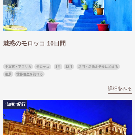
魅惑のモロッコ 10日間
中近東・アフリカ
モロッコ
1月
12月
名門・名物ホテルに泊まる
絶景
世界遺産を訪れる
詳細をみる
“知究”紀行