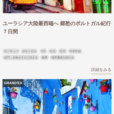
ユーラシア大陸最西端へ 郷愁のポルトガル紀行
７日間
ヨーロッパ
ポルトガル
3月
11月
12月
年末年始
名門・名物ホテルに泊まる
絶景
世界遺産を訪れる
詳細をみる
GRAND'EX