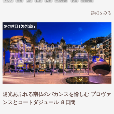
アジア
台湾
3月
11月
12月
年末年始
絶景
鉄道の旅
名門・名物ホテルに泊まる
TWILIGHT EXPRESS 瑞風
詳細をみる
特別企画
美食・旬の味覚を味わう
グルメ
リゾート
一都市滞在
アドベンチャーツーリズム・ウォー
お祭り・イベント
夢の休日 | 海外旅行
キング
絶景
日系航空会社で行く
観光列車
島旅
世界遺産を訪れる
芸術鑑賞（美術、音楽）・講師同行
1度は見てみたい遺跡
の旅
野生動物に出合う
オーロラ
クルーズ
音楽鑑賞
名画鑑賞
お花・紅葉
鉄道の旅
ハイキング・トレッキング
専任ガイド・講師同行の旅
1名様からの旅
陽光あふれる南仏のバカンスを愉しむ プロヴァ
ラ・プルミエール（エールフランス
航空）
ンスとコートダジュール ８日間