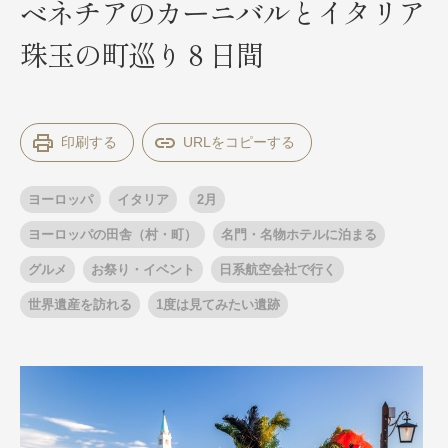
ベネチアのカーニバルとイタリア
珠玉の町巡り８日間
出発月
出発月
1月
冬の国内旅行
2月
3月
1月
4月
8月
5月
印刷する
6月
9月
7月
10月
8月
11月
9月
12月
10月
お盆・夏休み
11月
年末年始
12月
ヨーロッパ
イタリア
2月
ゴールデンウィーク
ブランド
お盆・夏休み
年末年始
ヨーロッパの田舎（村・町）
名門・名物ホテルに泊まる
夢の休日 煌
夢の休日 国内旅行
グルメ
お祭り・イベント
日系航空会社で行く
ブランド
四季彩紀行
世界遺産を訪れる
1度は見てみたい遺跡
“知究”紀行
GRAND'EX
目的・テーマから探す
夢の休日 | 海外旅行
紅葉
花火
祭り
目的・テーマから探す
季節の風景
特別企画
美術鑑賞
ラグジュアリーバスでめぐる
ヨーロッパの田舎（村・町）
ガンツウ
ななつ星in九州