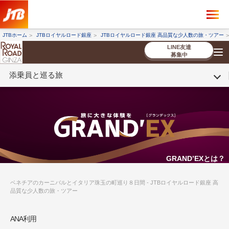
×
ツアーを探す
JTBホーム
JTBロイヤルロード銀座
JTBロイヤルロード銀座 高品質な少人数の旅・ツアー
海外ツアー
国内ツアー
LINE友達
募集中
添乗員と巡る旅
催行状況から探す
催行状況から探す
条件から探す
条件から探す
TOP
厳選ツアー
ツアーを探す
海外ツアー
NEW
国内ツアー
特集
スタッフブログ
デジタルパンフレット
お客様へのご案内
コンシェルジ
お申し込み
法人企業・自治体のみ
ュ紹介
の流れ
なさまへ
条件から探す
条件から探す
キーワード
キーワード
GRAND’EXとは？
ベネチアのカーニバルとイタリア珠玉の町巡り８日間 - JTBロイヤルロード銀座 高
品質な少人数の旅・ツアー
出発地とエリア
出発地とエリア
ANA利用