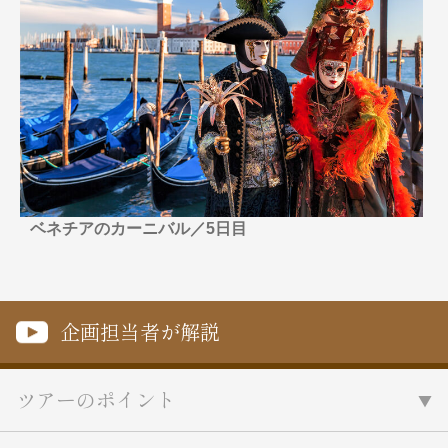
名門・名物ホテルに泊まる
TWILIGHT EXPRESS 瑞風
特別企画
美食・旬の味覚を味わう
グルメ
リゾート
一都市滞在
アドベンチャーツーリズム・ウォー
お祭り・イベント
キング
絶景
日系航空会社で行く
観光列車
島旅
世界遺産を訪れる
芸術鑑賞（美術、音楽）・講師同行
1度は見てみたい遺跡
の旅
野生動物に出合う
オーロラ
クルーズ
音楽鑑賞
名画鑑賞
ベネチアのカーニバル／5日目
お花・紅葉
鉄道の旅
ハイキング・トレッキング
専任ガイド・講師同行の旅
企画担当者が解説
1名様からの旅
ラ・プルミエール（エールフランス
ツアーのポイント
航空）