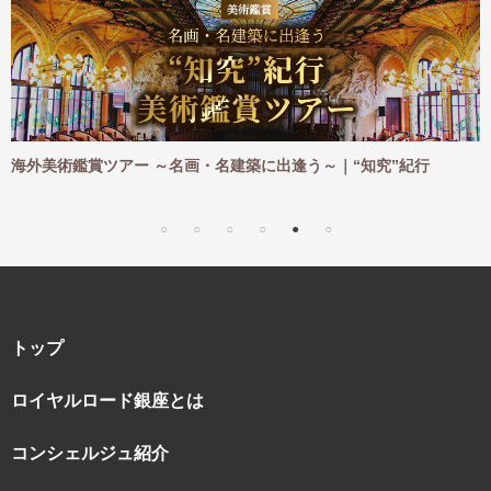
ツアー ～名画・名建築に出逢う～｜“知究”紀行
海外ハイキング
｜“知究”紀行
トップ
ロイヤルロード銀座とは
コンシェルジュ紹介