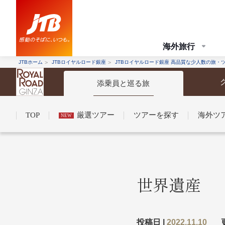
海外旅行
JTBホーム
JTBロイヤルロード銀座
JTBロイヤルロード銀座 高品質な少人数の旅・
添乗員と巡る旅
TOP
厳選ツアー
ツアーを探す
海外ツ
NEW
コンシェルジュ紹介
お申し込みの流れ
法人企業・自治体のみ
条件から探す
条件から探す
世界遺産
条件から
条件から
投稿日 |
2022.11.10