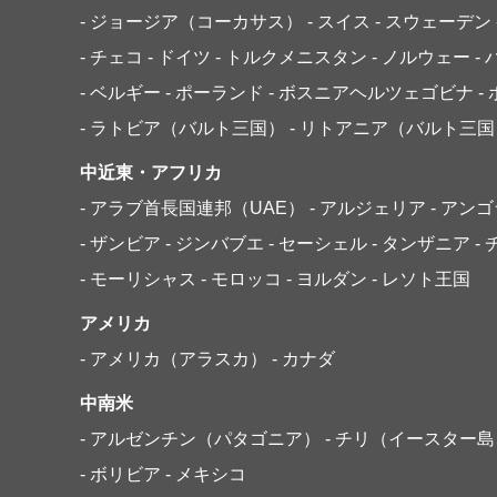
- ジョージア（コーカサス）
- スイス
- スウェーデン
- チェコ
- ドイツ
- トルクメニスタン
- ノルウェー
-
- ベルギー
- ポーランド
- ボスニアヘルツェゴビナ
-
- ラトビア（バルト三国）
- リトアニア（バルト三国
中近東・アフリカ
- アラブ首長国連邦（UAE）
- アルジェリア
- アン
- ザンビア
- ジンバブエ
- セーシェル
- タンザニア
-
- モーリシャス
- モロッコ
- ヨルダン
- レソト王国
アメリカ
- アメリカ（アラスカ）
- カナダ
中南米
- アルゼンチン（パタゴニア）
- チリ（イースター
- ボリビア
- メキシコ