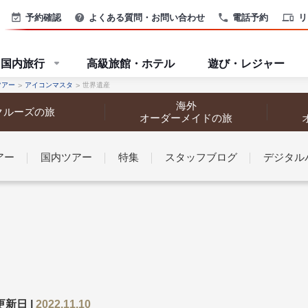
予約確認
よくある質問・お問い合わせ
電話予約
リ
国内旅行
高級旅館・ホテル
遊び・レジャー
ツアー
アイコンマスタ
世界遺産
海外
クルーズの旅
オーダーメイドの旅
アー
国内ツアー
特集
スタッフブログ
デジタル
なさまへ
探す
探す
更新日 |
2022.11.10