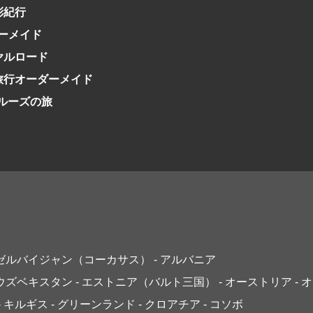
会社で行く
の味覚を味わう
世界遺産を訪れる
アドベンチャーツーリズム・ウォーキング
1度は見てみたい遺跡
彩紀行
に出合う
芸術鑑賞（美術、音楽）・講師同行の旅
オーロラ
クルーズ
音楽鑑賞
名画鑑賞
ーメイド
葉
鉄道の旅
ハイキング・トレッキング
イヤルロード
ド・講師同行の旅
1名様からの旅
日旅行オーダーメイド
ミエール（エールフランス航空）
クルーズの旅
アゼルバイジャン（コーカサス）
- アルバニア
 ウズベキスタン
- エストニア（バルト三国）
- オーストリア
- 
- キルギス
- グリーンランド
- クロアチア
- コソボ