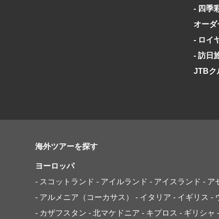
日系航空
美食・旬
- 四季
野生動物
島旅
オーダ
お花・紅
- ロ
専任ガイ
- 訪
ラ・プル
JTB
海外ツアーを探す
ヨーロッパ
- スコットランド
- アイルランド
- アイスランド
- 
- アルメニア（コーカサス）
- イタリア
- イギリス
-
- カザフスタン
- 北マケドニア
- キプロス
- ギリシャ