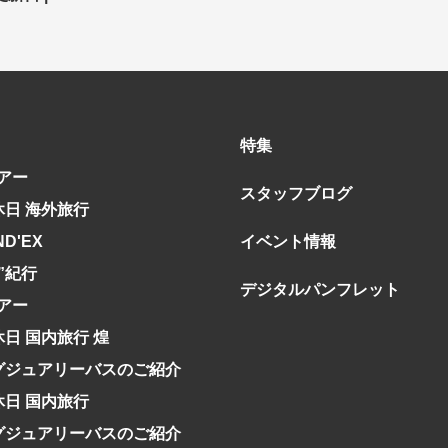
ア
ア
特集
アー
スタッフブログ
休日 海外旅行
旅行
月
3月
1月
4月
8月
5月
9月
6月
10月
7月
11月
8月
12月
9月
お
ND'EX
イベント情報
12月
ゴールデンウィーク
お盆・夏休み
年末年始
究”紀行
デジタルパンフレット
アー
煌
GRAND'EX
夢の休日 国内旅行
夢の休日 | 海外旅行
四季彩紀行
休日 国内旅行 煌
グジュアリーバスのご紹介
から探す
から探す
休日 国内旅行
花火
ヨーロッパの田舎（村・町）
祭り
季節の風景
特別企画
名門・名物ホテルに泊ま
ラグジュアリーハ
グルメ
ななつ星in九州
リゾート
TWILIGHT EXPRESS 瑞風
一都市滞在
お祭り・イベント
グジュアリーバスのご紹介