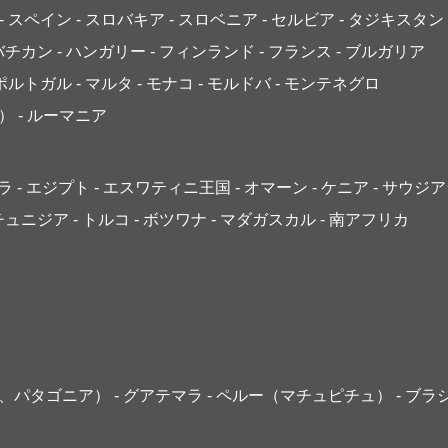
- スペイン
- スロバキア
- スロベニア
- セルビア
- タジキスタン
 バチカン
- ハンガリー
- フィンランド
- フランス
- ブルガリア
 ポルトガル
- マルタ
- モナコ
- モルドバ
- モンテネグロ
）
- ルーマニア
ゴラ
- エジプト
- エスワティニ王国
- オマーン
- ケニア
- サウジ
 チュニジア
- トルコ
- ボツワナ
- マダガスカル
- 南アフリカ
島、パタゴニア）
- グアテマラ
- ペルー（マチュピチュ）
- ブラ