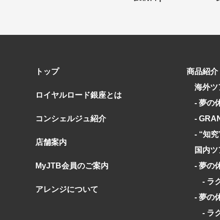
キーワード
キーワード
出発地とエリ
出発地とエリ
トップ
商品紹介
海外ツ
出発月
出発月
ロイヤルロード銀座とは
- 夢の
1月
冬の国内
2
コンシェルジュ紹介
- GRA
11月
年末年始
- “知
店舗案内
ブランド
ブランド
国内ツ
“知究”紀行
夢の休日 
MyJTB会員のご案内
- 夢の
- ラ
目的・テーマ
目的・テーマ
アレンジについて
- 夢の
美術鑑賞
紅葉
特別企画
ガンツウ
- ラ