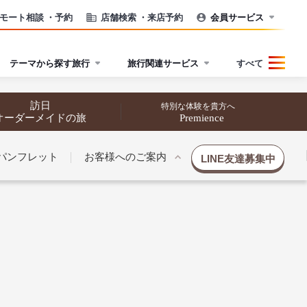
モート相談
・予約
店舗検索
・来店予約
会員サービス
テーマから探す旅行
旅行関連サービス
すべて
訪日
特別な体験を貴方へ
オーダーメイドの旅
Premience
パンフレット
お客様へのご案内
LINE友達募集中
催行状況から探す
催行状況から探す