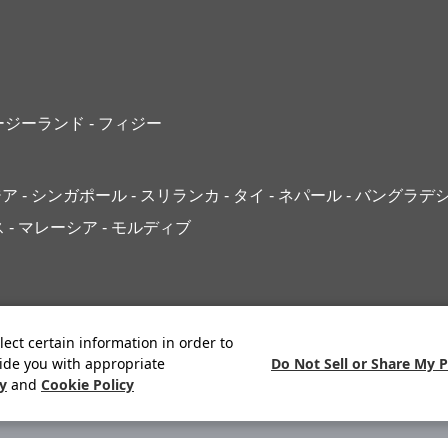
ュージーランド
- フィジー
ジア
- シンガポール
- スリランカ
- タイ
- ネパール
- バングラデ
ス
- マレーシア
- モルディブ
lect certain information in order to
Do Not Sell or Share My 
ide you with appropriate
cy
and
Cookie Policy
サイトマップ
プライバシーポリシー
ご利用案内
システムメン