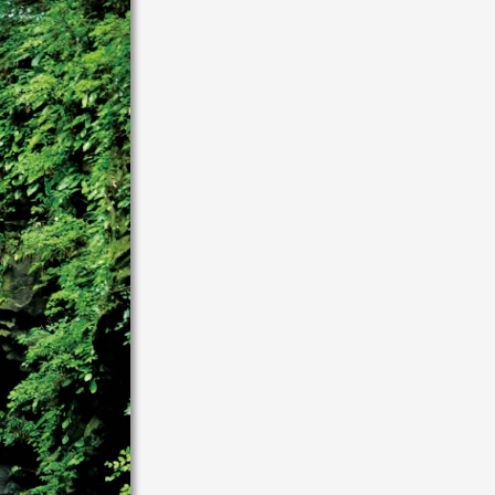
る
゙スでめぐる
絶景
観光列車