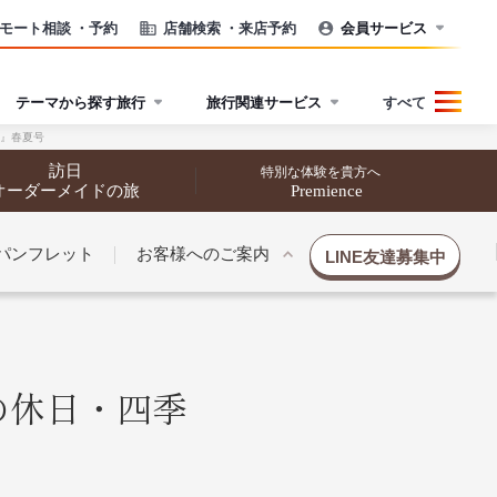
モート相談
・予約
店舗検索
・来店予約
会員サービス
テーマから探す旅行
旅行関連サービス
すべて
行』春夏号
訪日
特別な体験を貴方へ
オーダーメイドの旅
Premience
パンフレット
お客様へのご案内
LINE友達募集中
夢の休日・四季
催行状況から探す
催行状況から探す