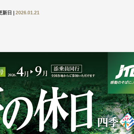
更新日 |
2026.01.21
探す
探す
ア
ア
旅行
月
3月
1月
4月
8月
5月
9月
6月
10月
7月
11月
8月
12月
9月
お
12月
ゴールデンウィーク
お盆・夏休み
年末年始
煌
GRAND'EX
夢の休日 国内旅行
夢の休日 | 海外旅行
四季彩紀行