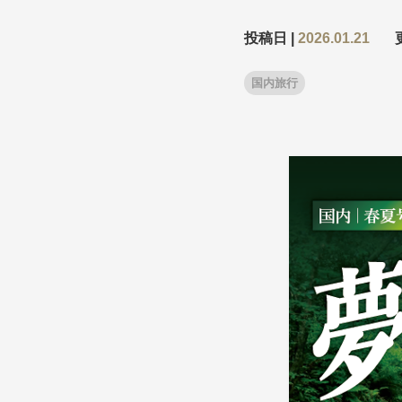
投稿日 |
2026.01.21
条件から
条件から
国内旅行
キーワード
キーワード
出発地とエリ
出発地とエリ
出発月
出発月
1月
冬の国内
2
11月
年末年始
ブランド
ブランド
“知究”紀行
夢の休日 