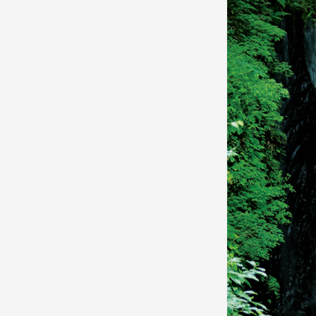
目的・テーマ
目的・テーマ
美術鑑賞
紅葉
特別企画
ガンツウ
日系航空
美食・旬
野生動物
島旅
お花・紅
専任ガイ
ラ・プル