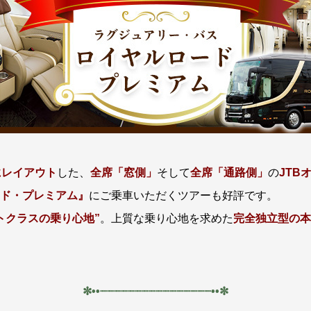
にレイアウト
した、
全席「窓側」
そして
全席「通路側」
の
JTB
ド・プレミアム』
にご乗車いただくツアーも好評です。
トクラスの乗り心地”
。
上質な乗り心地を求めた
完全独立型の本
✼••┈┈┈┈┈┈┈┈┈┈┈┈┈┈┈┈••✼