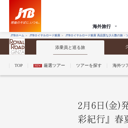
海外旅行
JTBホーム
JTBロイヤルロード銀座
JTBロイヤルロード銀座 高品質な少人数の旅・
添乗員と巡る旅
TOP
厳選ツアー
ツアーを探す
海外ツ
NEW
コンシェルジュ紹介
お申し込みの流れ
法人企業・自治体のみ
2月6日(金
彩紀行』春
条件から探す
条件から探す