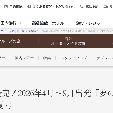
予約確認
よくある質問・お問い合わせ
電話予約
リ
国内旅行
高級旅館・ホテル
遊び・レジャー
ツアー
お知らせ一覧
国内旅行
2月6日(金)発売！2026年4月～9月出発『夢の休日・四季彩紀
海外
クルーズの旅
オーダーメイドの旅
アー
国内ツアー
特集
スタッフブログ
デジタル
なさまへ
)発売！2026年4月～9月出発『
夏号