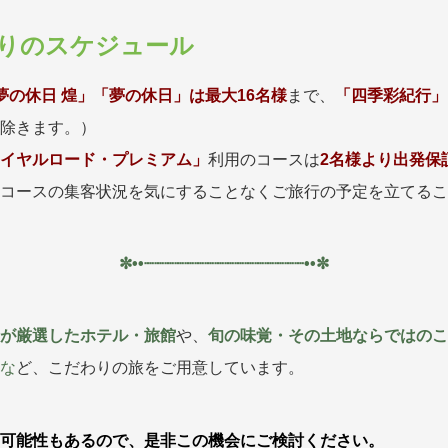
りのスケジュール
夢の休日 煌」「夢の休日」は
最
大16名様
まで、
「四季彩紀行」
除きます。）
イヤルロード・プレミアム」
利用のコースは
2名様より出発保
コースの集客状況を気にすることなくご旅行の予定を立てるこ
✼••┈┈┈┈┈┈┈┈┈┈┈┈┈┈┈┈••✼
が厳選したホテル・旅館
や、
旬の味覚・その土地ならではの
な
ど、こだわりの旅をご用意しています。
可能性もあるので、是非この機会にご検討ください。