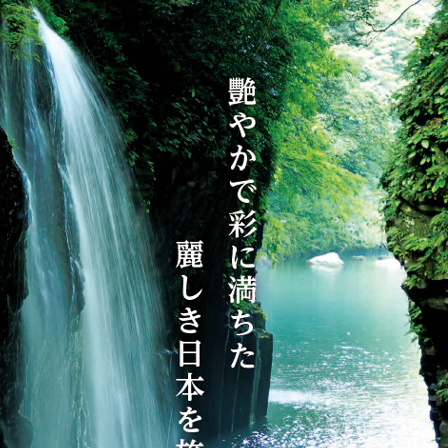
から探す
から探す
花火
ヨーロッパの田舎（村・町）
祭り
季節の風景
特別企画
名門・名物ホテルに泊ま
ラグジュアリーハ
グルメ
ななつ星in九州
リゾート
TWILIGHT EXPRESS 瑞風
一都市滞在
お祭り・イベント
会社で行く
の味覚を味わう
世界遺産を訪れる
アドベンチャーツーリズム・ウォーキング
1度は見てみたい遺跡
に出合う
芸術鑑賞（美術、音楽）・講師同行の旅
オーロラ
クルーズ
音楽鑑賞
名画鑑賞
葉
鉄道の旅
ハイキング・トレッキング
ド・講師同行の旅
1名様からの旅
ミエール（エールフランス航空）