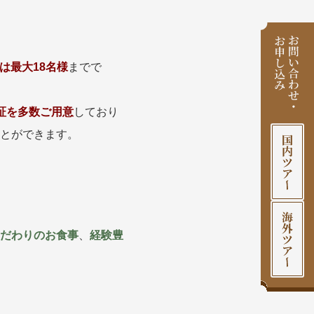
は最大18名様
までで
証を多数ご用意
しており
とができます。
こだわりのお食事
、
経験豊