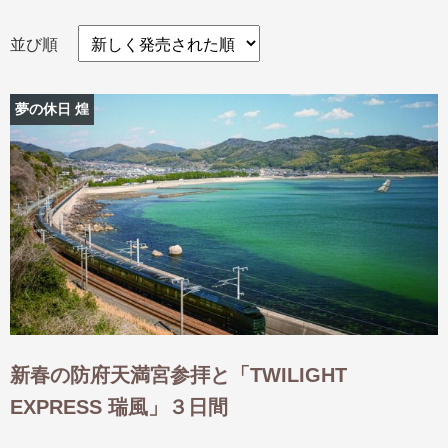
並び順
出発月
出発月
夢の休日 煌
1月
冬の国内旅行
2月
3月
1月
4月
8月
5月
6月
9月
7月
10月
8月
11月
9月
12月
10月
お盆・夏休み
11月
年末年始
12月
ゴールデンウィーク
ブランド
お盆・夏休み
年末年始
夢の休日 煌
夢の休日 国内旅行
ブランド
四季彩紀行
“知究”紀行
GRAND'EX
目的・テーマから探す
夢の休日 | 海外旅行
紅葉
花火
祭り
新春の防府天満宮参拝と「TWILIGHT
目的・テーマから探す
季節の風景
特別企画
EXPRESS 瑞風」３日間
美術鑑賞
ラグジュアリーバスでめぐる
ヨーロッパの田舎（村・町）
ガンツウ
ななつ星in九州