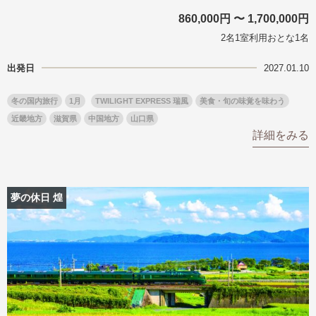
名門・名物ホテルに泊まる
TWILIGHT EXPRESS 瑞風
860,000円 〜 1,700,000円
特別企画
美食・旬の味覚を味わう
グルメ
リゾート
2名1室利用おとな1名
一都市滞在
アドベンチャーツーリズム・ウォー
お祭り・イベント
出発日
2027.01.10
キング
絶景
日系航空会社で行く
観光列車
島旅
世界遺産を訪れる
冬の国内旅行
1月
TWILIGHT EXPRESS 瑞風
美食・旬の味覚を味わう
芸術鑑賞（美術、音楽）・講師同行
1度は見てみたい遺跡
近畿地方
滋賀県
中国地方
山口県
の旅
詳細をみる
野生動物に出合う
オーロラ
クルーズ
音楽鑑賞
名画鑑賞
お花・紅葉
鉄道の旅
夢の休日 煌
ハイキング・トレッキング
専任ガイド・講師同行の旅
1名様からの旅
ラ・プルミエール（エールフランス
航空）