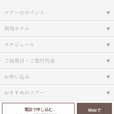
名門・名物ホテルに泊まる
TWILIGHT EXPRESS 瑞風
ツアーのポイント
特別企画
美食・旬の味覚を味わう
グルメ
リゾート
一都市滞在
アドベンチャーツーリズム・ウォー
お祭り・イベント
利用ホテル
キング
絶景
日系航空会社で行く
観光列車
島旅
世界遺産を訪れる
芸術鑑賞（美術、音楽）・講師同行
スケジュール
1度は見てみたい遺跡
の旅
野生動物に出合う
オーロラ
クルーズ
音楽鑑賞
名画鑑賞
ご出発日・ご旅行代金
お花・紅葉
鉄道の旅
ハイキング・トレッキング
お申し込み
専任ガイド・講師同行の旅
1名様からの旅
おすすめのツアー
ラ・プルミエール（エールフランス
航空）
電話で申し込む
Webで