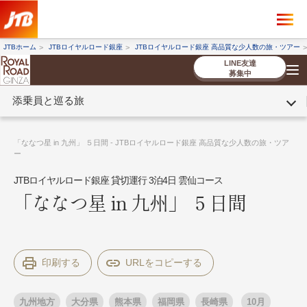
×
ツアーを探す
JTBホーム
JTBロイヤルロード銀座
JTBロイヤルロード銀座 高品質な少人数の旅・ツアー
海外ツアー
国内ツアー
LINE友達
募集中
添乗員と巡る旅
催行状況から探す
催行状況から探す
条件から探す
条件から探す
TOP
厳選ツアー
ツアーを探す
海外ツアー
NEW
国内ツアー
特集
スタッフブログ
デジタルパンフレット
お客様へのご案内
コンシェルジ
お申し込み
法人企業・自治体のみ
「ななつ星 in 九州」 ５日間 - JTBロイヤルロード銀座 高品質な少人数の旅・ツア
ュ紹介
の流れ
なさまへ
ー
JTBロイヤルロード銀座 貸切運行 3泊4日 雲仙コース
条件から探す
条件から探す
「ななつ星 in 九州」 ５日間
キーワード
キーワード
印刷する
出発地とエリア
出発地とエリア
九州地方
大分県
熊本県
福岡県
長崎県
10月