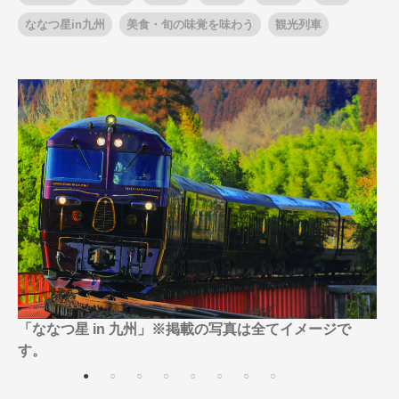
ななつ星in九州
美食・旬の味覚を味わう
観光列車
出発月
出発月
1月
冬の国内旅行
2月
3月
1月
4月
8月
5月
6月
9月
7月
10月
8月
11月
9月
12月
10月
お盆・夏休み
11月
年末年始
12月
ゴールデンウィーク
ブランド
お盆・夏休み
年末年始
夢の休日 煌
夢の休日 国内旅行
ブランド
四季彩紀行
“知究”紀行
GRAND'EX
目的・テーマから探す
夢の休日 | 海外旅行
紅葉
花火
祭り
「ななつ星 in 九州」※掲載の写真は全てイメージで
目的・テーマから探す
季節の風景
特別企画
す。
美術鑑賞
ラグジュアリーバスでめぐる
ヨーロッパの田舎（村・町）
ガンツウ
ななつ星in九州