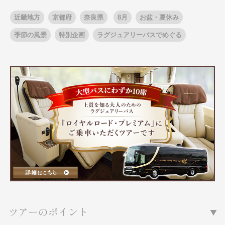
近畿地方
京都府
奈良県
8月
お盆・夏休み
季節の風景
特別企画
ラグジュアリーバスでめぐる
出発月
出発月
1月
冬の国内旅行
2月
3月
1月
4月
8月
5月
6月
9月
7月
10月
8月
11月
9月
12月
10月
お盆・夏休み
11月
年末年始
12月
ゴールデンウィーク
ブランド
お盆・夏休み
年末年始
夢の休日 煌
夢の休日 国内旅行
ブランド
四季彩紀行
“知究”紀行
GRAND'EX
目的・テーマから探す
夢の休日 | 海外旅行
紅葉
花火
祭り
目的・テーマから探す
季節の風景
特別企画
美術鑑賞
ラグジュアリーバスでめぐる
ツアーのポイント
ヨーロッパの田舎（村・町）
ガンツウ
ななつ星in九州