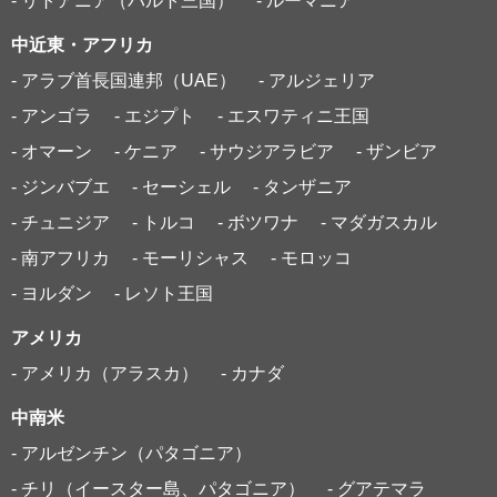
- リトアニア（バルト三国）
- ルーマニア
中近東・アフリカ
- アラブ首長国連邦（UAE）
- アルジェリア
- アンゴラ
- エジプト
- エスワティニ王国
- オマーン
- ケニア
- サウジアラビア
- ザンビア
- ジンバブエ
- セーシェル
- タンザニア
- チュニジア
- トルコ
- ボツワナ
- マダガスカル
- 南アフリカ
- モーリシャス
- モロッコ
- ヨルダン
- レソト王国
アメリカ
- アメリカ（アラスカ）
- カナダ
中南米
- アルゼンチン（パタゴニア）
- チリ（イースター島、パタゴニア）
- グアテマラ