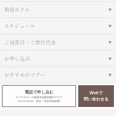
名門・名物ホテルに泊まる
TWILIGHT EXPRESS 瑞風
利用ホテル
特別企画
美食・旬の味覚を味わう
グルメ
リゾート
一都市滞在
アドベンチャーツーリズム・ウォー
お祭り・イベント
スケジュール
キング
絶景
日系航空会社で行く
観光列車
島旅
世界遺産を訪れる
ご出発日・ご旅行代金
芸術鑑賞（美術、音楽）・講師同行
1度は見てみたい遺跡
の旅
野生動物に出合う
オーロラ
お申し込み
クルーズ
音楽鑑賞
名画鑑賞
お花・紅葉
鉄道の旅
おすすめのツアー
ハイキング・トレッキング
専任ガイド・講師同行の旅
1名様からの旅
電話で申し込む
Webで
ラ・プルミエール（エールフランス
ロイヤルロード銀座本店国内旅行デスク
問い合わせる
（10:00-18:00 祝日・年末年始休業）
航空）