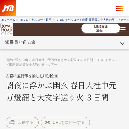
×
ツアーを探す
JTBホーム
JTBロイヤルロード銀座
JTBロイヤルロード銀座 高品質な少人数の旅・ツアー
海外ツアー
国内ツアー
LINE友達
募集中
添乗員と巡る旅
催行状況から探す
催行状況から探す
条件から探す
条件から探す
TOP
厳選ツアー
ツアーを探す
海外ツアー
NEW
国内ツアー
特集
スタッフブログ
デジタルパンフレット
お客様へのご案内
コンシェルジ
お申し込み
法人企業・自治体のみ
闇夜に浮かぶ幽玄 春日大社中元万燈籠と大文字送り火 ３日間 - JTBロイヤルロー
ュ紹介
の流れ
なさまへ
ド銀座 高品質な少人数の旅・ツアー
古都の盆行事を愉しむ特別企画
条件から探す
条件から探す
闇夜に浮かぶ幽玄 春日大社中元
キーワード
キーワード
万燈籠と大文字送り火 ３日間
出発地とエリア
出発地とエリア
印刷する