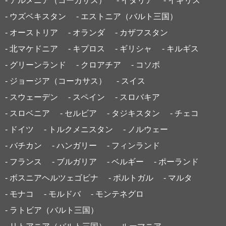
- アルメニア（コーカサス）
- イタリア
- イギリス
- ウズベキスタン
- エストニア（バルト三国）
- オーストリア
- オランダ
- カザフスタン
- 北マケドニア
- キプロス
- ギリシャ
- キルギス
- グリーンランド
- クロアチア
- コソボ
- ジョージア（コーカサス）
- スイス
- スウェーデン
- スペイン
- スロバキア
- スロベニア
- セルビア
- タジキスタン
- チェコ
- ドイツ
- トルクメニスタン
- ノルウェー
- バチカン
- ハンガリー
- フィンランド
- フランス
- ブルガリア
- ベルギー
- ポーランド
- ボスニアヘルツェゴビナ
- ポルトガル
- マルタ
- モナコ
- モルドバ
- モンテネグロ
- ラトビア（バルト三国）