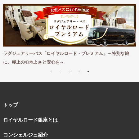
「ロイヤルロード・プレミアム」～特別な旅
紅葉とともに味わう贅沢な
と安心を～
トップ
ロイヤルロード銀座とは
コンシェルジュ紹介