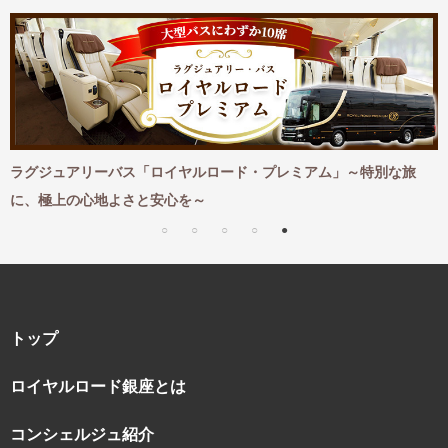
ス「ロイヤルロード・プレミアム」～特別な旅
紅葉とともに味わう贅
さと安心を～
トップ
ロイヤルロード銀座とは
コンシェルジュ紹介