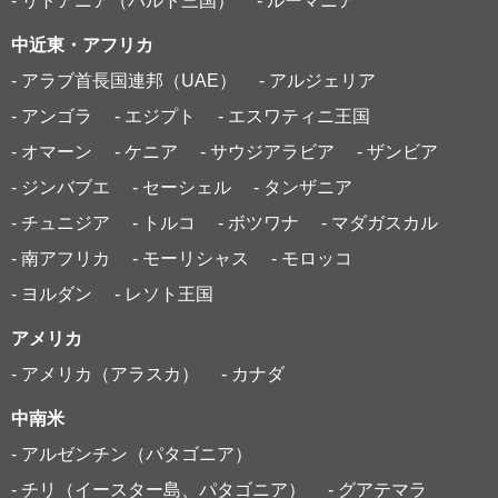
- リトアニア（バルト三国）
- ルーマニア
中近東・アフリカ
- アラブ首長国連邦（UAE）
- アルジェリア
- アンゴラ
- エジプト
- エスワティニ王国
- オマーン
- ケニア
- サウジアラビア
- ザンビア
- ジンバブエ
- セーシェル
- タンザニア
- チュニジア
- トルコ
- ボツワナ
- マダガスカル
- 南アフリカ
- モーリシャス
- モロッコ
- ヨルダン
- レソト王国
アメリカ
- アメリカ（アラスカ）
- カナダ
中南米
- アルゼンチン（パタゴニア）
- チリ（イースター島、パタゴニア）
- グアテマラ