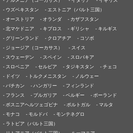
- アルメニア（コーカサス）
- イタリア
- イギリス
- ウズベキスタン
- エストニア（バルト三国）
- オーストリア
- オランダ
- カザフスタン
- 北マケドニア
- キプロス
- ギリシャ
- キルギス
- グリーンランド
- クロアチア
- コソボ
- ジョージア（コーカサス）
- スイス
- スウェーデン
- スペイン
- スロバキア
- スロベニア
- セルビア
- タジキスタン
- チェコ
- ドイツ
- トルクメニスタン
- ノルウェー
- バチカン
- ハンガリー
- フィンランド
- フランス
- ブルガリア
- ベルギー
- ポーランド
- ボスニアヘルツェゴビナ
- ポルトガル
- マルタ
- モナコ
- モルドバ
- モンテネグロ
- ラトビア（バルト三国）