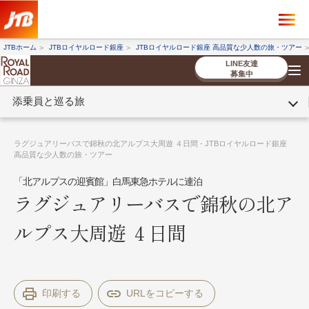
×
ツアーを探す
JTBホーム
JTBロイヤルロード銀座
JTBロイヤルロード銀座 高品質な少人数の旅・ツアー
海外ツアー
国内ツアー
LINE友達
募集中
添乗員と巡る旅
催行状況から探す
催行状況から探す
条件から探す
条件から探す
TOP
厳選ツアー
ツアーを探す
海外ツアー
NEW
国内ツアー
特集
スタッフブログ
デジタルパンフレット
お客様へのご案内
コンシェルジ
お申し込み
法人企業・自治体のみ
ラグジュアリーバスで錦秋の北アルプス大周遊 ４日間 - JTBロイヤルロード銀座
ュ紹介
の流れ
なさまへ
高品質な少人数の旅・ツアー
「北アルプスの迎賓館」白馬東急ホテルに連泊
条件から探す
条件から探す
ラグジュアリーバスで錦秋の北ア
キーワード
キーワード
ルプス大周遊 ４日間
出発地とエリア
出発地とエリア
印刷する