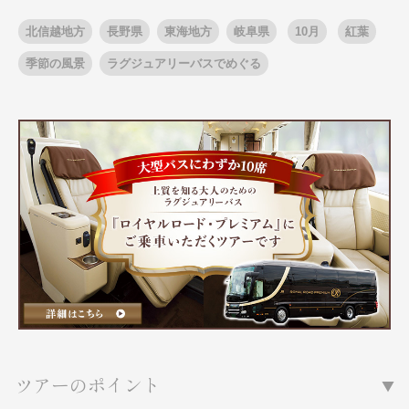
北信越地方
長野県
東海地方
岐阜県
10月
紅葉
季節の風景
ラグジュアリーバスでめぐる
出発月
出発月
1月
冬の国内旅行
2月
3月
1月
4月
8月
5月
6月
9月
7月
10月
8月
11月
9月
12月
10月
お盆・夏休み
11月
年末年始
12月
ゴールデンウィーク
ブランド
お盆・夏休み
年末年始
夢の休日 煌
夢の休日 国内旅行
ブランド
四季彩紀行
“知究”紀行
GRAND'EX
目的・テーマから探す
夢の休日 | 海外旅行
紅葉
花火
祭り
目的・テーマから探す
季節の風景
特別企画
美術鑑賞
ラグジュアリーバスでめぐる
ツアーのポイント
ヨーロッパの田舎（村・町）
ガンツウ
ななつ星in九州