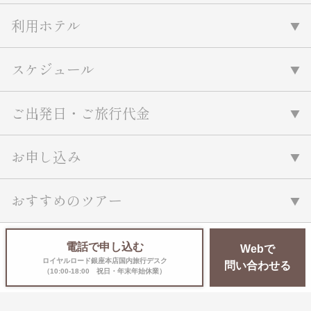
名門・名物ホテルに泊まる
TWILIGHT EXPRESS 瑞風
利用ホテル
特別企画
美食・旬の味覚を味わう
グルメ
リゾート
一都市滞在
アドベンチャーツーリズム・ウォー
お祭り・イベント
スケジュール
キング
絶景
日系航空会社で行く
観光列車
島旅
世界遺産を訪れる
ご出発日・ご旅行代金
芸術鑑賞（美術、音楽）・講師同行
1度は見てみたい遺跡
の旅
野生動物に出合う
オーロラ
お申し込み
クルーズ
音楽鑑賞
名画鑑賞
お花・紅葉
鉄道の旅
おすすめのツアー
ハイキング・トレッキング
専任ガイド・講師同行の旅
1名様からの旅
電話で申し込む
Webで
ラ・プルミエール（エールフランス
ロイヤルロード銀座本店国内旅行デスク
問い合わせる
（10:00-18:00 祝日・年末年始休業）
航空）