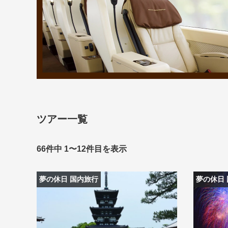
条件から
条件から
キーワード
キーワード
出発地とエリ
出発地とエリ
ツアー一覧
66件中 1〜12件目を表示
出発月
出発月
1月
冬の国内
2
夢の休日 国内旅行
夢の休日
11月
年末年始
ブランド
ブランド
“知究”紀行
夢の休日 