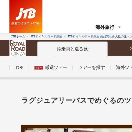
海外旅行
JTBホーム
JTBロイヤルロード銀座
JTBロイヤルロード銀座 高品質な少人数の旅・
添乗員と巡る旅
TOP
厳選ツアー
ツアーを探す
海外ツ
NEW
コンシェルジュ紹介
お申し込みの流れ
法人企業・自治体のみ
ラグジュアリーバスでめぐる
条件から探す
条件から探す