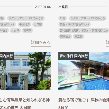
2027.01.04
出発日
年始
ラグジュアリーバスでめぐる
11月
ラグジュアリーバスでめぐる
味覚を味わう
中国地方
山口県
美食・旬の味覚を味わう
州地方
大分県
宮崎県
芸術鑑賞（美術、音楽）・講師同行の旅
関東地方
東京都
詳細をみる
 国内旅行
夢の休日 国内旅行
しむ有馬温泉と知られざる神
贅なる宿で過ごす 深秋の会
ズムの世界 ３日間
3日間