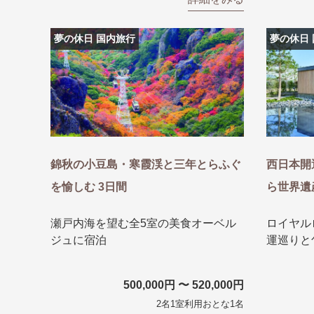
夢の休日 国内旅行
夢の休日
錦秋の小豆島・寒霞渓と三年とらふぐ
西日本開
を愉しむ 3日間
ら世界遺
瀬戸内海を望む全5室の美食オーベル
ロイヤル
ジュに宿泊
運巡りと
500,000円 〜 520,000円
2名1室利用おとな1名