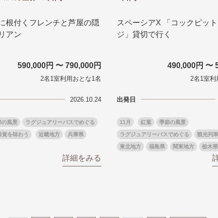
に根付くフレンチと芦屋の隠
スペーシアX 「コックピッ
リアン
ジ」貸切で行く
590,000円 〜 790,000円
490,000円 〜 
2名1室利用おとな1名
2名1室利
2026.10.24
出発日
節の風景
ラグジュアリーバスでめぐる
11月
紅葉
季節の風景
味覚を味わう
近畿地方
兵庫県
ラグジュアリーバスでめぐる
観光列
東北地方
福島県
関東地方
栃木県
詳細をみる