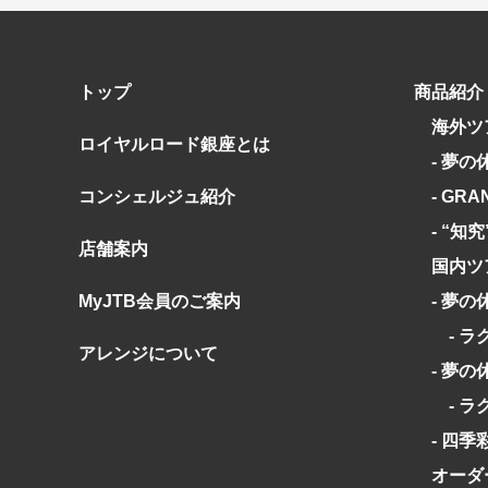
トップ
商品紹介
海外ツ
ロイヤルロード銀座とは
- 夢の
コンシェルジュ紹介
- GRA
- “知
店舗案内
国内ツ
MyJTB会員のご案内
- 夢の
- ラ
アレンジについて
- 夢の
- ラ
- 四季
オーダ