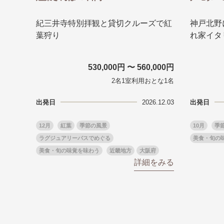
紀三井寺特別拝観と貸切クルーズで紅
神戸北野
葉狩り
れ家イタ
530,000円 〜 560,000円
2名1室利用おとな1名
出発日
2026.12.03
出発日
12月
紅葉
季節の風景
10月
季
ラグジュアリーバスでめぐる
美食・旬の
美食・旬の味覚を味わう
近畿地方
大阪府
詳細をみる