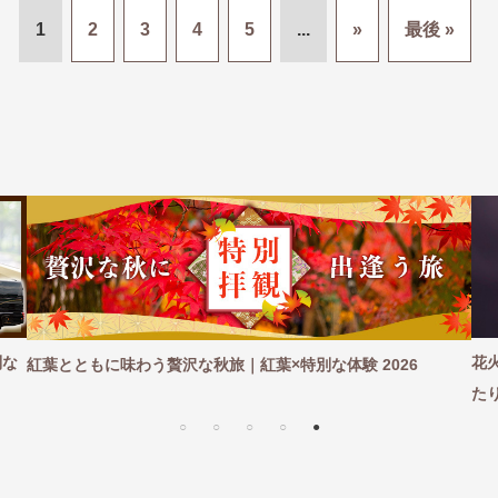
1
2
3
4
5
...
»
最後 »
花火が見
葉とともに味わう贅沢な秋旅｜紅葉×特別な体験 2026
たり贅沢