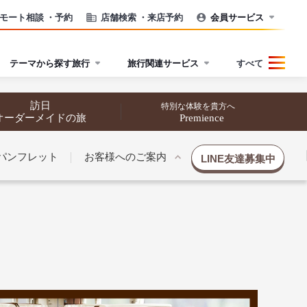
モート相談
・予約
店舗検索
・来店予約
会員サービス
テーマから探す旅行
旅行関連サービス
すべて
訪日
特別な体験を貴方へ
オーダーメイドの旅
Premience
パンフレット
お客様へのご案内
LINE友達募集中
催行状況から探す
催行状況から探す