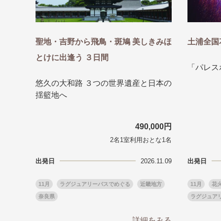
目的・テーマ
目的・テーマ
美術鑑賞
紅葉
聖地・吉野から飛鳥・斑鳩 美しきみほ
土浦全国
特別企画
ガンツウ
とけに出逢う ３日間
日系航空
美食・旬
「パレス
野生動物
島旅
悠久の大和路 ３つの世界遺産と日本の
お花・紅
揺籃地へ
専任ガイ
ラ・プル
490,000円
2名1室利用おとな1名
出発日
2026.11.09
出発日
11月
ラグジュアリーバスでめぐる
近畿地方
11月
花
奈良県
ラグジュア
詳細をみる