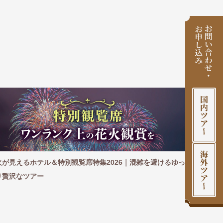
えるホテル＆特別観覧席特集2026｜混雑を避けるゆっ
【2026年】国
なツアー
愉しむ、極上の