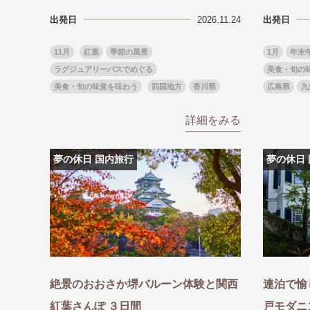
出発日
2026.11.24
出発日
11月
紅葉
季節の風景
1月
年末
ラグジュアリーバスでめぐる
美食・旬の
美食・旬の味覚を味わう
四国地方
香川県
広島県
九
詳細をみる
夢の休日 国内旅行
夢の休日
絶景のおおさか堺バルーン体験と関西
連泊で愉
紅葉さんぽ ３日間
戸モダニ