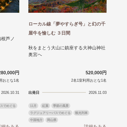
る
゙スでめぐる
ローカル線「夢やすらぎ号」と幻の千
絶景
屋牛を愉しむ ３日間
観光列車
箱根芦ノ
秋をまとう大山に鎮座する大神山神社
奥宮へ
280,000円
520,000円
用おとな1名
2名1室利用おとな1名
2026.10.31
出発日
2026.11.03
スでめぐる
11月
紅葉
季節の風景
ラグジュアリーバスでめぐる
観光列車
中国地方
岡山県
詳細をみる
詳細をみる