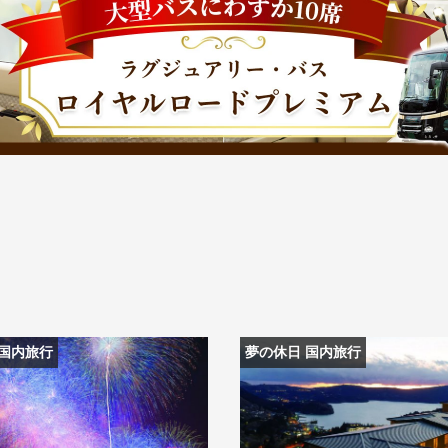
探す
探す
ア
ア
旅行
月
3月
1月
4月
8月
5月
9月
6月
10月
7月
11月
8月
12月
9月
お
 国内旅行
夢の休日 国内旅行
12月
ゴールデンウィーク
お盆・夏休み
年末年始
煌
GRAND'EX
夢の休日 国内旅行
夢の休日 | 海外旅行
四季彩紀行