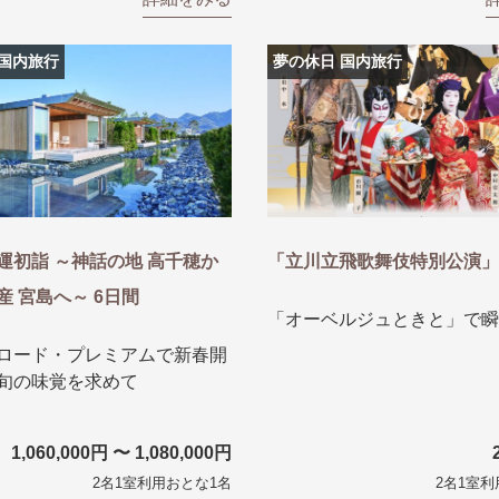
 国内旅行
夢の休日 国内旅行
運初詣 ～神話の地 高千穂か
「立川立飛歌舞伎特別公演」
産 宮島へ～ 6日間
「オーベルジュときと」で瞬
ロード・プレミアムで新春開
旬の味覚を求めて
1,060,000円 〜 1,080,000円
2名1室利用おとな1名
2名1室利