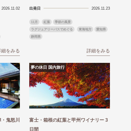
2026.11.02
出発日
2026.11.23
11月
紅葉
季節の風景
ラグジュアリーバスでめぐる
東海地方
愛知県
静岡県
詳細をみる
詳細をみる
夢の休日 国内旅行
津・鬼怒川
富士・箱根の紅葉と甲州ワイナリー 3
日間