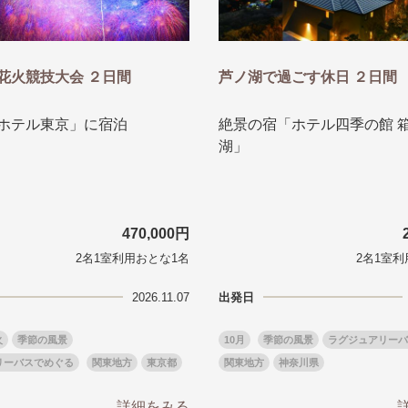
から探す
から探す
花火
ヨーロッパの田舎（村・町）
祭り
季節の風景
特別企画
名門・名物ホテルに泊ま
ラグジュアリーハ
花火競技大会 ２日間
芦ノ湖で過ごす休日 ２日間
グルメ
ななつ星in九州
リゾート
TWILIGHT EXPRESS 瑞風
一都市滞在
お祭り・イベント
会社で行く
の味覚を味わう
世界遺産を訪れる
アドベンチャーツーリズム・ウォーキング
1度は見てみたい遺跡
ホテル東京」に宿泊
絶景の宿「ホテル四季の館 
に出合う
芸術鑑賞（美術、音楽）・講師同行の旅
オーロラ
クルーズ
音楽鑑賞
名画鑑賞
湖」
葉
鉄道の旅
ハイキング・トレッキング
ド・講師同行の旅
1名様からの旅
ミエール（エールフランス航空）
470,000円
2名1室利用おとな1名
2名1室利
2026.11.07
出発日
火
季節の風景
10月
季節の風景
ラグジュアリーバ
リーバスでめぐる
関東地方
東京都
関東地方
神奈川県
詳細をみる