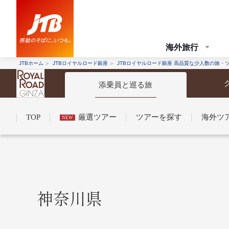
海外旅行
JTBホーム
JTBロイヤルロード銀座
JTBロイヤルロード銀座 高品質な少人数の旅・
添乗員と巡る旅
TOP
厳選ツアー
ツアーを探す
海外ツ
NEW
コンシェルジュ紹介
お申し込みの流れ
法人企業・自治体のみ
条件から探す
条件から探す
神奈川県
条件から
条件から