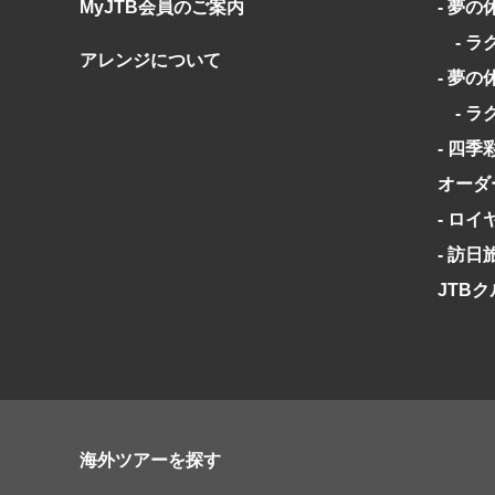
MyJTB会員のご案内
- 夢の
- ラ
アレンジについて
- 夢の
- ラ
- 四季
オーダ
- ロ
- 訪
JTB
海外ツアーを探す