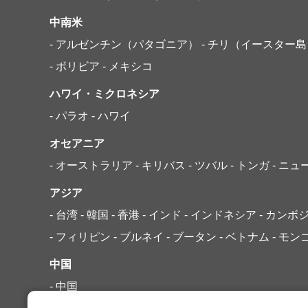
中南米
- アルゼンチン（パタゴニア）
- チリ（イースター
- ボリビア
- メキシコ
ハワイ・ミクロネシア
- パラオ
- ハワイ
オセアニア
- オーストラリア
- キリバス
- ツバル
- トンガ
- ニ
アジア
- 台湾
- 韓国
- 香港
- インド
- インドネシア
- カンボ
- フィリピン
- ブルネイ
- ブータン
- ベトナム
- モン
中国
- 中国