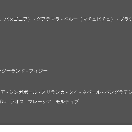
島、パタゴニア）
- グアテマラ
- ペルー（マチュピチュ）
- ブラ
ュージーランド
- フィジー
ジア
- シンガポール
- スリランカ
- タイ
- ネパール
- バングラデ
ゴル
- ラオス
- マレーシア
- モルディブ