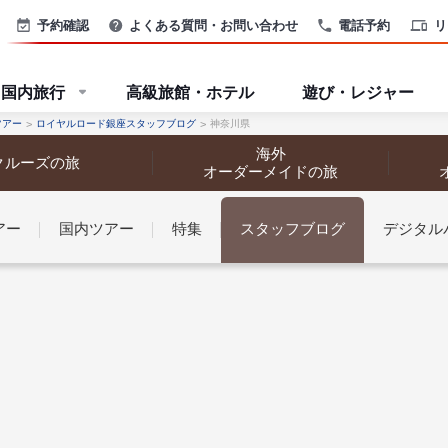
予約確認
よくある質問・お問い合わせ
電話予約
リ
国内旅行
高級旅館・ホテル
遊び・レジャー
ツアー
ロイヤルロード銀座スタッフブログ
神奈川県
海外
クルーズの旅
オーダーメイドの旅
アー
国内ツアー
特集
スタッフブログ
デジタル
なさまへ
探す
探す