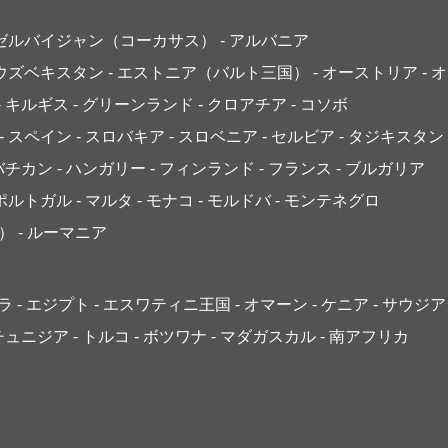
アゼルバイジャン（コーカサス）
- アルバニア
 ウズベキスタン
- エストニア（バルト三国）
- オーストリア
- 
- キルギス
- グリーンランド
- クロアチア
- コソボ
- スペイン
- スロバキア
- スロベニア
- セルビア
- タジキスタン
 バチカン
- ハンガリー
- フィンランド
- フランス
- ブルガリア
 ポルトガル
- マルタ
- モナコ
- モルドバ
- モンテネグロ
）
- ルーマニア
ゴラ
- エジプト
- エスワティニ王国
- オマーン
- ケニア
- サウジ
 チュニジア
- トルコ
- ボツワナ
- マダガスカル
- 南アフリカ