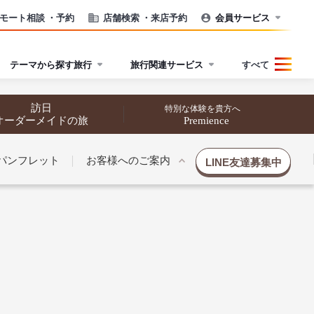
モート相談
・予約
店舗検索
・来店予約
会員サービス
テーマから探す旅行
旅行関連サービス
すべて
訪日
特別な体験を貴方へ
オーダーメイドの旅
Premience
パンフレット
お客様へのご案内
LINE友達募集中
催行状況から探す
催行状況から探す