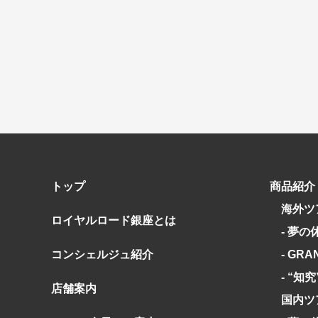
特別企画
ガンツウ
日系航空
美食・旬
野生動物
島旅
お花・紅
専任ガイ
ラ・プル
トップ
商品紹介
海外ツ
ロイヤルロード銀座とは
- 夢の
コンシェルジュ紹介
- GRA
- “知
店舗案内
国内ツ