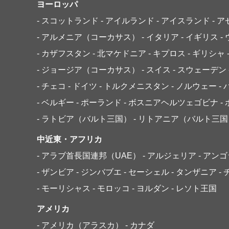
ヨーロッパ
- スコットランド
- アイルランド
- アイスランド
- 
- アルメニア（コーカサス）
- イタリア
- イギリス
-
- カザフスタン
- 北マケドニア
- キプロス
- ギリシャ
- ジョージア（コーカサス）
- スイス
- スウェーデン
- チェコ
- ドイツ
- トルクメニスタン
- ノルウェー
-
- ベルギー
- ポーランド
- ボスニアヘルツェゴビナ
-
- ラトビア（バルト三国）
- リトアニア（バルト三国
中近東・アフリカ
- アラブ首長国連邦（UAE）
- アルジェリア
- アン
- ザンビア
- ジンバブエ
- セーシェル
- タンザニア
-
- モーリシャス
- モロッコ
- ヨルダン
- レソト王国
アメリカ
- アメリカ（アラスカ）
- カナダ