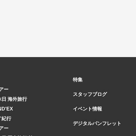
グルメ
ななつ星in九州
リゾート
TWILIGHT EXPRESS 瑞風
一都市滞在
お祭り・イベント
会社で行く
の味覚を味わう
世界遺産を訪れる
アドベンチャーツーリズム・ウォーキング
1度は見てみたい遺跡
に出合う
芸術鑑賞（美術、音楽）・講師同行の旅
オーロラ
クルーズ
音楽鑑賞
名画鑑賞
葉
鉄道の旅
ハイキング・トレッキング
ド・講師同行の旅
1名様からの旅
ミエール（エールフランス航空）
特集
アー
スタッフブログ
休日 海外旅行
ND'EX
イベント情報
究”紀行
デジタルパンフレット
アー