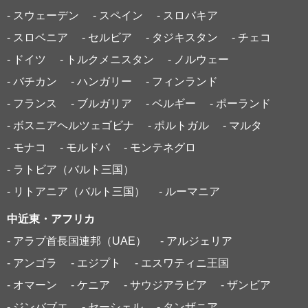
- スウェーデン
- スペイン
- スロバキア
- スロベニア
- セルビア
- タジキスタン
- チェコ
- ドイツ
- トルクメニスタン
- ノルウェー
- バチカン
- ハンガリー
- フィンランド
- フランス
- ブルガリア
- ベルギー
- ポーランド
- ボスニアヘルツェゴビナ
- ポルトガル
- マルタ
- モナコ
- モルドバ
- モンテネグロ
- ラトビア（バルト三国）
- リトアニア（バルト三国）
- ルーマニア
中近東・アフリカ
- アラブ首長国連邦（UAE）
- アルジェリア
- アンゴラ
- エジプト
- エスワティニ王国
- オマーン
- ケニア
- サウジアラビア
- ザンビア
- ジンバブエ
- セーシェル
- タンザニア