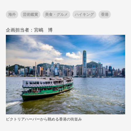
海外
芸術鑑賞
美食・グルメ
ハイキング
香港
出発月
出発月
企画担当者：宮嶋 博
1月
冬の国内旅行
2月
3月
1月
4月
8月
5月
6月
9月
7月
10月
8月
11月
9月
12月
10月
お盆・夏休み
11月
年末年始
12月
ゴールデンウィーク
ブランド
お盆・夏休み
年末年始
夢の休日 煌
夢の休日 国内旅行
ブランド
四季彩紀行
“知究”紀行
GRAND'EX
目的・テーマから探す
夢の休日 | 海外旅行
紅葉
花火
祭り
目的・テーマから探す
季節の風景
特別企画
ビクトリアハーバーから眺める香港の街並み
美術鑑賞
ラグジュアリーバスでめぐる
ヨーロッパの田舎（村・町）
ガンツウ
ななつ星in九州