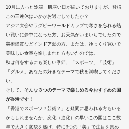
名門・名物ホテルに泊まる
TWILIGHT EXPRESS 瑞風
10月に入った途端、肌寒い日が続いておりますが、皆様
特別企画
美食・旬の味覚を味わう
グルメ
リゾート
この三連休はいかがお過ごしでしたか？
一都市滞在
アドベンチャーツーリズム・ウォー
お祭り・イベント
アジア大会やラグビーワールドカップで寒さを忘れる熱
キング
絶景
日系航空会社で行く
い戦いに夢中になった方、お天気がいまいちでしたので
観光列車
島旅
世界遺産を訪れる
美術鑑賞などインドア派の方、または、ゆっくり寛いで
芸術鑑賞（美術、音楽）・講師同行
1度は見てみたい遺跡
美味しい食事を愉しまれた方もいたのでは。
の旅
野生動物に出合う
オーロラ
秋は何をするにも楽しい季節、「スポーツ」「芸術」
クルーズ
音楽鑑賞
名画鑑賞
「グルメ」あなたの好きなテーマで秋を満喫してくださ
お花・紅葉
鉄道の旅
い。
ハイキング・トレッキング
そして、そんな
３つのテーマで楽しめる今おすすめの国
専任ガイド・講師同行の旅
1名様からの旅
が香港です！
ラ・プルミエール（エールフランス
「香港でスポーツ？芸術？」と疑問に思われる方もいる
航空）
かもしれませんが、変化（進化）の早いこの国はここ数
年で大きく変貌を遂げ、特に3つの「美」で注目を集め