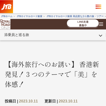
×
ツアーを探す
JTBホーム
JTBロイヤルロード銀座
JTBロイヤルロード銀座 高品質な少人数の旅・ツアー
海外ツアー
国内ツアー
LINE友達
募集中
添乗員と巡る旅
催行状況から探す
催行状況から探す
条件から探す
条件から探す
TOP
厳選ツアー
ツアーを探す
海外ツアー
NEW
国内ツアー
特集
スタッフブログ
デジタルパンフレット
お客様へのご案内
コンシェルジ
お申し込み
法人企業・自治体のみ
ュ紹介
の流れ
なさまへ
【海外旅行へのお誘い】 香港新
条件から探す
条件から探す
発見！３つのテーマで「美」を
キーワード
キーワード
体感！
出発地とエリア
出発地とエリア
投稿日 |
2023.10.11
更新日 |
2023.10.11