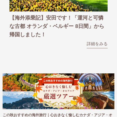
記】安田です！「運河と可憐
【4/26(金)発売】
ンダ・ベルギー 8日間」から
行』国内 夏秋号 
た！
すめツアーと制作の
詳細をみる
め
この秋おすすめの海外旅行｜心おきなく愉しむカナダ・アジア・オ