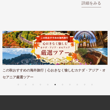
をみる
詳細をみる
め
この秋おすすめの海外旅行｜心おきなく愉しむカナダ・アジア・オ
セアニア厳選ツアー