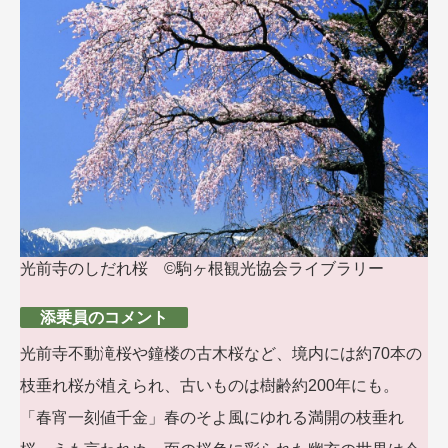
光前寺のしだれ桜 ©駒ヶ根観光協会ライブラリー
添乗員のコメント
光前寺不動滝桜や鐘楼の古木桜など、境内には約70本の
枝垂れ桜が植えられ、古いものは樹齢約200年にも。
「春宵一刻値千金」春のそよ風にゆれる満開の枝垂れ