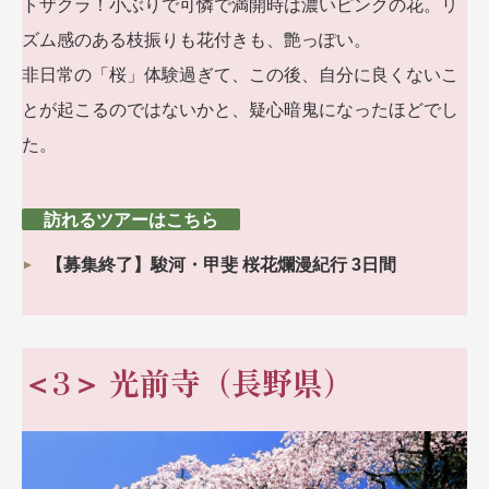
トザクラ！小ぶりで可憐で満開時は濃いピンクの花。リ
ズム感のある枝振りも花付きも、艶っぽい。
非日常の「桜」体験過ぎて、この後、自分に良くないこ
とが起こるのではないかと、疑心暗鬼になったほどでし
た。
訪れるツアーはこちら
【募集終了】駿河・甲斐 桜花爛漫紀行 3日間
＜3＞ 光前寺（長野県）