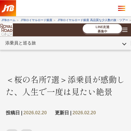
×
ツアーを探す
JTBホーム
JTBロイヤルロード銀座
JTBロイヤルロード銀座 高品質な少人数の旅・ツアー
海外ツアー
国内ツアー
LINE友達
募集中
添乗員と巡る旅
催行状況から探す
催行状況から探す
条件から探す
条件から探す
TOP
厳選ツアー
ツアーを探す
海外ツアー
NEW
国内ツアー
特集
スタッフブログ
デジタルパンフレット
お客様へのご案内
コンシェルジ
お申し込み
法人企業・自治体のみ
ュ紹介
の流れ
なさまへ
＜桜の名所7選＞添乗員が感動し
条件から探す
条件から探す
た、人生で一度は見たい絶景
キーワード
キーワード
投稿日 |
2026.02.20
更新日 |
2026.02.20
出発地とエリア
出発地とエリア