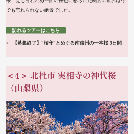
桜、えも言われぬ一面の桜色に彩られた幽玄の世界は今
でも忘れられない絶景でした。
訪れるツアーはこちら
【募集終了】“桜守”とめぐる南信州の一本桜 3日間
＜4＞
北杜市 実相寺の神代桜
（山梨県）