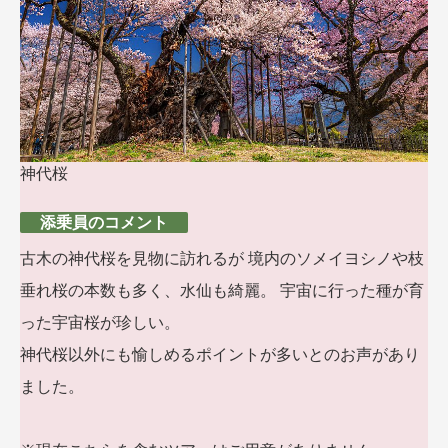
神代桜
添乗員のコメント
古木の神代桜を見物に訪れるが 境内のソメイヨシノや枝
垂れ桜の本数も多く、水仙も綺麗。 宇宙に行った種が育
った宇宙桜が珍しい。
神代桜以外にも愉しめるポイントが多いとのお声があり
ました。