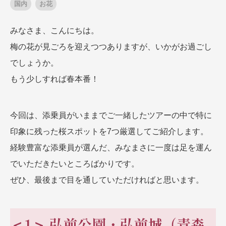
国内
お花
みなさま、こんにちは。
出発月
出発月
梅の花が見ごろを迎えつつありますが、いかがお過ごし
1月
冬の国内旅行
2月
3月
1月
4月
8月
5月
でしょうか。
6月
9月
7月
10月
8月
11月
9月
12月
もう少しすれば春本番！
10月
お盆・夏休み
11月
年末年始
12月
ゴールデンウィーク
ブランド
今回は、添乗員がいままでご一緒したツアーの中で特に
お盆・夏休み
年末年始
夢の休日 煌
夢の休日 国内旅行
印象に残った桜スポットを7つ厳選してご紹介します。
ブランド
四季彩紀行
経験豊富な添乗員が選んだ、みなまさに一度は足を運ん
“知究”紀行
GRAND'EX
でいただきたいところばかりです。
目的・テーマから探す
夢の休日 | 海外旅行
ぜひ、最後まで目を通していただければと思います。
紅葉
花火
祭り
目的・テーマから探す
季節の風景
特別企画
美術鑑賞
ラグジュアリーバスでめぐる
＜1＞ 弘前公園・弘前城（青森
ヨーロッパの田舎（村・町）
ガンツウ
ななつ星in九州