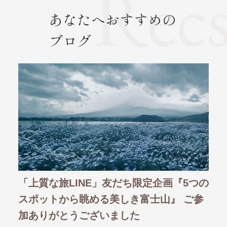
あなたへおすすめの
ブログ
5つの
【11/9(木)発売】『夢の休日・四季彩紀
【
ご参
行』国内 早春号 企画担当者が選ぶおすす
ー
めツアーランキング！
ラ