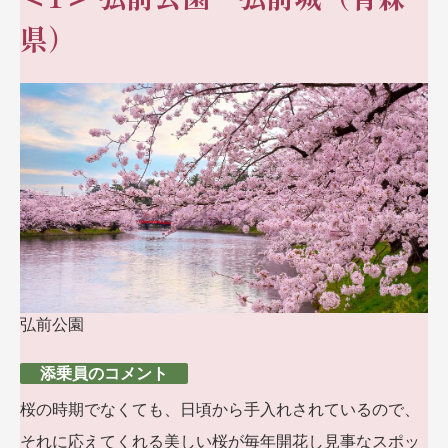
名門・名物ホテルに泊まる
TWILIGHT EXPRESS 瑞風
県）
特別企画
美食・旬の味覚を味わう
グルメ
リゾート
一都市滞在
アドベンチャーツーリズム・ウォー
お祭り・イベント
キング
絶景
日系航空会社で行く
観光列車
島旅
世界遺産を訪れる
芸術鑑賞（美術、音楽）・講師同行
1度は見てみたい遺跡
の旅
野生動物に出合う
オーロラ
クルーズ
音楽鑑賞
名画鑑賞
お花・紅葉
鉄道の旅
ハイキング・トレッキング
専任ガイド・講師同行の旅
弘前公園
1名様からの旅
ラ・プルミエール（エールフランス
添乗員のコメント
航空）
桜の時期でなくても、日頃から手入れされているので、
それに応えてくれる美しい桜が毎年開花し見事なスポッ