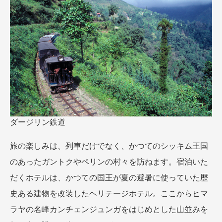
名門・名物ホテルに泊まる
TWILIGHT EXPRESS 瑞風
特別企画
美食・旬の味覚を味わう
グルメ
リゾート
一都市滞在
アドベンチャーツーリズム・ウォー
お祭り・イベント
キング
絶景
日系航空会社で行く
観光列車
島旅
世界遺産を訪れる
芸術鑑賞（美術、音楽）・講師同行
1度は見てみたい遺跡
の旅
野生動物に出合う
オーロラ
クルーズ
音楽鑑賞
名画鑑賞
ダージリン鉄道
お花・紅葉
鉄道の旅
ハイキング・トレッキング
旅の楽しみは、列車だけでなく、かつてのシッキム王国
専任ガイド・講師同行の旅
のあったガントクやペリンの村々を訪ねます。宿泊いた
1名様からの旅
だくホテルは、かつての国王が夏の避暑に使っていた歴
ラ・プルミエール（エールフランス
史ある建物を改装したヘリテージホテル。ここからヒマ
航空）
ラヤの名峰カンチェンジュンガをはじめとした山並みを