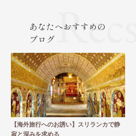
あなたへおすすめの
ブログ
で静
【海外旅行へのお誘い】スイス、自然を
【
満喫する旅へ
ま