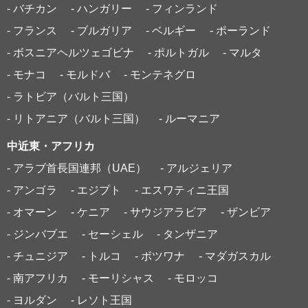
- バチカン
- ハンガリー
- フィンランド
- フランス
- ブルガリア
- ベルギー
- ポーランド
- ボスニアヘルツェゴビナ
- ポルトガル
- マルタ
- モナコ
- モルドバ
- モンテネグロ
- ラトビア（バルト三国）
- リトアニア（バルト三国）
- ルーマニア
中近東・アフリカ
- アラブ首長国連邦（UAE）
- アルジェリア
- アンゴラ
- エジプト
- エスワティニ王国
- オマーン
- ケニア
- サウジアラビア
- ザンビア
- ジンバブエ
- セーシェル
- タンザニア
- チュニジア
- トルコ
- ボツワナ
- マダガスカル
- 南アフリカ
- モーリシャス
- モロッコ
- ヨルダン
- レソト王国