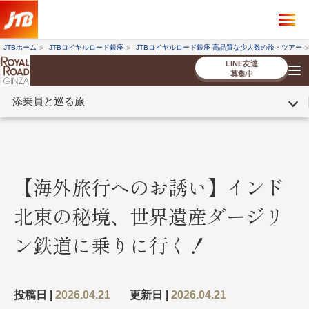
×
ツアーを探す
JTBホーム
JTBロイヤルロード銀座
JTBロイヤルロード銀座 高品質な少人数の旅・ツアー
海外ツアー
国内ツアー
LINE友達
募集中
添乗員と巡る旅
催行状況から探す
催行状況から探す
条件から探す
条件から探す
TOP
厳選ツアー
ツアーを探す
海外ツアー
NEW
国内ツアー
特集
スタッフブログ
デジタルパンフレット
お客様へのご案内
コンシェルジ
お申し込み
法人企業・自治体のみ
ュ紹介
の流れ
なさまへ
【海外旅行へのお誘い】インド
条件から探す
条件から探す
北東の秘境、世界遺産ダージリ
キーワード
キーワード
ン鉄道に乗りに行く！
出発地とエリア
出発地とエリア
投稿日 |
2026.04.21
更新日 |
2026.04.21