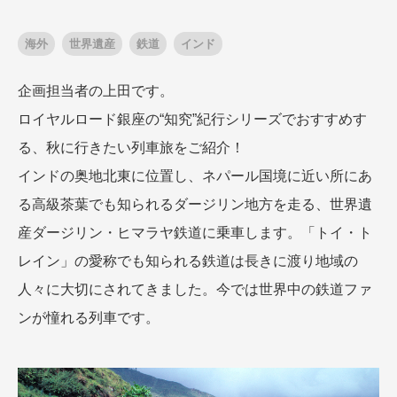
海外
世界遺産
鉄道
インド
出発月
出発月
企画担当者の上田です。
1月
冬の国内旅行
2月
3月
1月
4月
8月
5月
ロイヤルロード銀座の“知究”紀行シリーズでおすすめす
6月
9月
7月
10月
8月
11月
9月
12月
る、秋に行きたい列車旅をご紹介！
10月
お盆・夏休み
11月
年末年始
12月
インドの奥地北東に位置し、ネパール国境に近い所にあ
ゴールデンウィーク
ブランド
る高級茶葉でも知られるダージリン地方を走る、世界遺
お盆・夏休み
年末年始
夢の休日 煌
夢の休日 国内旅行
産ダージリン・ヒマラヤ鉄道に乗車します。「トイ・ト
ブランド
四季彩紀行
レイン」の愛称でも知られる鉄道は長きに渡り地域の
“知究”紀行
GRAND'EX
目的・テーマから探す
人々に大切にされてきました。今では世界中の鉄道ファ
夢の休日 | 海外旅行
紅葉
花火
祭り
ンが憧れる列車です。
目的・テーマから探す
季節の風景
特別企画
美術鑑賞
ラグジュアリーバスでめぐる
ヨーロッパの田舎（村・町）
ガンツウ
ななつ星in九州