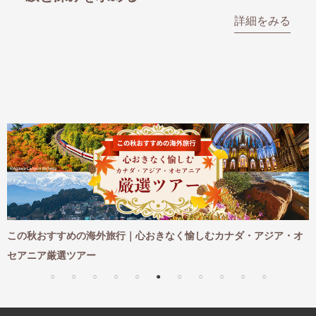
欧
をみる
詳細をみる
め
この秋おすすめの海外旅行｜心おきなく愉しむカナダ・アジア・オ
セアニア厳選ツアー