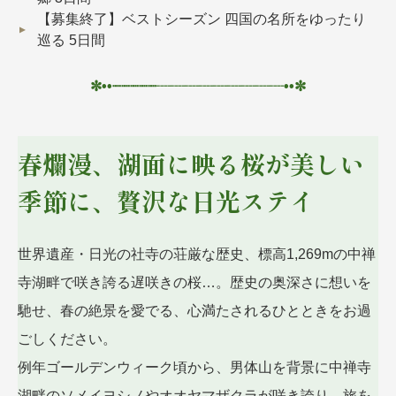
【募集終了】ベストシーズン 四国の名所をゆったり
巡る 5日間
✼••┈┈┈┈┈
┈┈┈
┈┈┈┈┈┈••✼
春爛漫、湖面に映る桜が美しい
季節に、贅沢な日光ステイ
世界遺産・日光の社寺の荘厳な歴史、標高1,269mの中禅
寺湖畔で咲き誇る遅咲きの桜…。歴史の奥深さに想いを
馳せ、春の絶景を愛でる、心満たされるひとときをお過
ごしください。
例年ゴールデンウィーク頃から、男体山を背景に中禅寺
湖畔のソメイヨシノやオオヤマザクラが咲き誇り、旅を