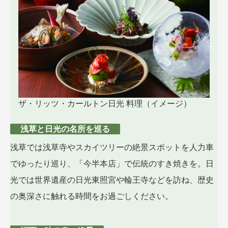
ザ・リッツ・カールトン日光 料理（イメージ）
浅草と日光の名所を巡る
浅草では浅草寺やスカイツリーの絶景スポットを人力車
でゆったり巡り、「今半本店」で伝統のすき焼きを。日
光では世界遺産の日光東照宮や輪王寺などを訪ね、歴史
の奥深さに触れる時間をお過ごしください。