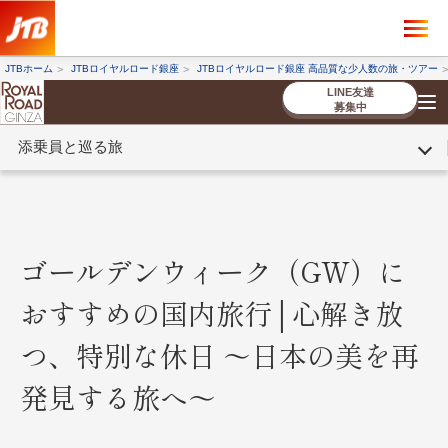
×
ツアーを探す
JTBホーム
JTBロイヤルロード銀座
JTBロイヤルロード銀座 高品質な少人数の旅・ツアー
海外ツアー
国内ツアー
LINE友達
募集中
添乗員と巡る旅
催行状況から探す
催行状況から探す
条件から探す
条件から探す
TOP
厳選ツアー
ツアーを探す
海外ツアー
NEW
国内ツアー
特集
スタッフブログ
デジタルパンフレット
お客様へのご案内
コンシェルジ
お申し込み
法人企業・自治体のみ
ュ紹介
の流れ
なさまへ
ゴールデンウィーク（GW）に
条件から探す
条件から探す
おすすめの国内旅行│心解き放
キーワード
キーワード
つ、特別な休日 ～日本の美を再
発見する旅へ～
出発地とエリア
出発地とエリア