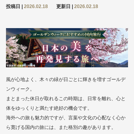
投稿日 |
2026.02.18
更新日 |
2026.02.18
出発月
出発月
1月
冬の国内旅行
2月
3月
1月
4月
8月
5月
6月
9月
7月
10月
8月
11月
9月
12月
10月
お盆・夏休み
11月
年末年始
12月
ゴールデンウィーク
ブランド
お盆・夏休み
年末年始
夢の休日 煌
夢の休日 国内旅行
風が心地よく、木々の緑が日ごとに輝きを増すゴールデ
ブランド
四季彩紀行
ンウィーク。
“知究”紀行
GRAND'EX
目的・テーマから探す
まとまった休日が取れるこの時期は、日常を離れ、心と
夢の休日 | 海外旅行
紅葉
花火
祭り
体をゆっくりと満たす絶好の機会です。
目的・テーマから探す
季節の風景
特別企画
海外への旅も魅力的ですが、言葉や文化の心配なく心か
美術鑑賞
ラグジュアリーバスでめぐる
ら寛げる国内の旅には、また格別の趣があります。
ヨーロッパの田舎（村・町）
ガンツウ
ななつ星in九州