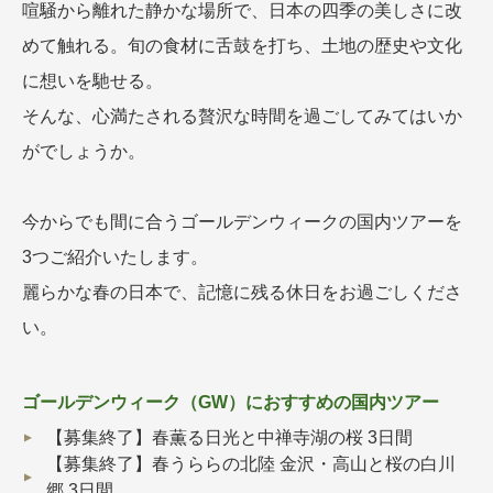
喧騒から離れた静かな場所で、日本の四季の美しさに改
名門・名物ホテルに泊まる
TWILIGHT EXPRESS 瑞風
めて触れる。旬の食材に舌鼓を打ち、土地の歴史や文化
特別企画
美食・旬の味覚を味わう
グルメ
リゾート
に想いを馳せる。
一都市滞在
アドベンチャーツーリズム・ウォー
お祭り・イベント
そんな、心満たされる贅沢な時間を過ごしてみてはいか
キング
絶景
日系航空会社で行く
観光列車
島旅
がでしょうか。
世界遺産を訪れる
芸術鑑賞（美術、音楽）・講師同行
1度は見てみたい遺跡
の旅
野生動物に出合う
オーロラ
今からでも間に合うゴールデンウィークの国内ツアーを
クルーズ
音楽鑑賞
名画鑑賞
3つご紹介いたします。
お花・紅葉
鉄道の旅
麗らかな春の日本で、記憶に残る休日をお過ごしくださ
ハイキング・トレッキング
い。
専任ガイド・講師同行の旅
1名様からの旅
ゴールデンウィーク（GW）におすすめの国内ツアー
ラ・プルミエール（エールフランス
航空）
【募集終了】春薫る日光と中禅寺湖の桜 3日間
【募集終了】春うららの北陸 金沢・高山と桜の白川
郷 3日間