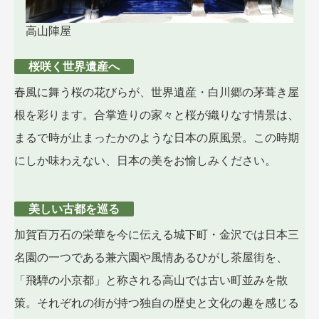
高山陣屋
桜咲く世界遺産へ
春風に舞う桜の花びらが、世界遺産・白川郷の茅葺き屋
根を彩ります。合掌造りの家々と桜が織りなす情景は、
まるで時が止まったかのような日本の原風景。この時期
にしか味わえない、日本の美をお愉しみください。
美しい古都を巡る
加賀百万石の栄華を今に伝える城下町・金沢では日本三
名園の一つである兼六園や風情あるひがし茶屋街を、
「飛騨の小京都」と称される高山では古い町並みを散
策。それぞれの街が持つ独自の歴史と文化の趣を感じる