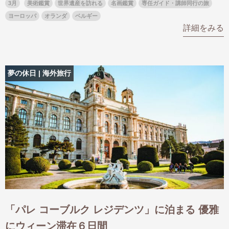
3月
美術鑑賞
世界遺産を訪れる
名画鑑賞
専任ガイド・講師同行の旅
ヨーロッパ
オランダ
ベルギー
詳細をみる
夢の休日 | 海外旅行
「パレ コーブルク レジデンツ」に泊まる 優雅
にウィーン滞在６日間