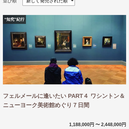
並び順
“知究”紀行
出発月
出発月
1月
冬の国内旅行
2月
3月
1月
4月
8月
5月
6月
9月
7月
10月
8月
11月
9月
12月
10月
お盆・夏休み
11月
年末年始
12月
ゴールデンウィーク
ブランド
お盆・夏休み
年末年始
夢の休日 煌
夢の休日 国内旅行
ブランド
四季彩紀行
“知究”紀行
GRAND'EX
目的・テーマから探す
フェルメールに逢いたい PART４ ワシントン＆
夢の休日 | 海外旅行
紅葉
花火
祭り
ニューヨーク美術館めぐり７日間
目的・テーマから探す
季節の風景
特別企画
美術鑑賞
ラグジュアリーバスでめぐる
1,188,000円 〜 2,448,000円
ヨーロッパの田舎（村・町）
ガンツウ
ななつ星in九州