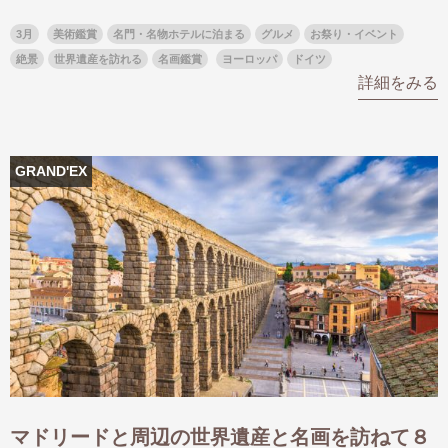
3月
美術鑑賞
名門・名物ホテルに泊まる
グルメ
お祭り・イベント
絶景
世界遺産を訪れる
名画鑑賞
ヨーロッパ
ドイツ
詳細をみる
GRAND'EX
マドリードと周辺の世界遺産と名画を訪ねて８