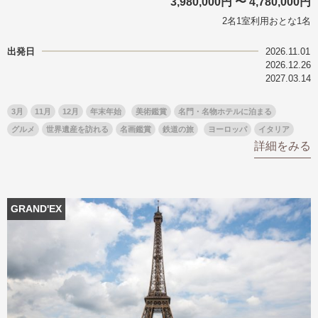
3,980,000円 〜 4,780,000円
2名1室利用おとな1名
出発日
2026.11.01
2026.12.26
2027.03.14
3月
11月
12月
年末年始
美術鑑賞
名門・名物ホテルに泊まる
グルメ
世界遺産を訪れる
名画鑑賞
鉄道の旅
ヨーロッパ
イタリア
詳細をみる
GRAND'EX