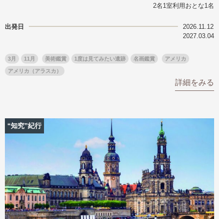
2名1室利用おとな1名
名門・名物ホテルに泊まる
TWILIGHT EXPRESS 瑞風
特別企画
美食・旬の味覚を味わう
グルメ
リゾート
出発日
2026.11.12
2027.03.04
一都市滞在
アドベンチャーツーリズム・ウォー
お祭り・イベント
キング
絶景
日系航空会社で行く
3月
11月
美術鑑賞
1度は見てみたい遺跡
名画鑑賞
アメリカ
観光列車
島旅
世界遺産を訪れる
アメリカ（アラスカ）
芸術鑑賞（美術、音楽）・講師同行
詳細をみる
1度は見てみたい遺跡
の旅
野生動物に出合う
オーロラ
クルーズ
音楽鑑賞
名画鑑賞
お花・紅葉
鉄道の旅
“知究”紀行
ハイキング・トレッキング
専任ガイド・講師同行の旅
1名様からの旅
ラ・プルミエール（エールフランス
航空）