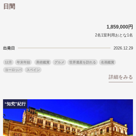
日間
1,859,000円
2名1室利用おとな1名
出発日
2026.12.29
12月
年末年始
美術鑑賞
グルメ
世界遺産を訪れる
名画鑑賞
ヨーロッパ
スペイン
詳細をみる
“知究”紀行