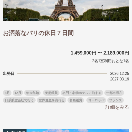
お洒落なパリの休日７日間
1,459,000円 〜 2,189,000円
2名1室利用おとな1名
出発日
2026.12.25
2027.03.19
3月
12月
年末年始
美術鑑賞
名門・名物ホテルに泊まる
一都市滞在
日系航空会社で行く
世界遺産を訪れる
名画鑑賞
ヨーロッパ
フランス
詳細をみる