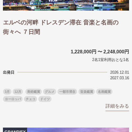
エルベの河畔 ドレスデン滞在 音楽と名画の
街々へ ７日間
1,228,000円 〜 2,248,000円
2名1室利用おとな1名
出発日
2026.12.01
2027.03.16
3月
12月
美術鑑賞
グルメ
一都市滞在
音楽鑑賞
名画鑑賞
ヨーロッパ
チェコ
ドイツ
詳細をみる
GRAND'EX