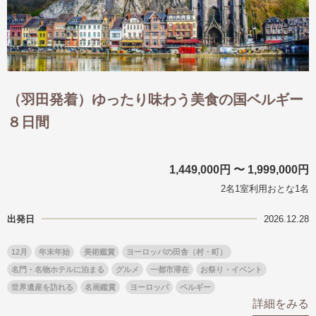
（羽田発着）ゆったり味わう美食の国ベルギー
８日間
1,449,000円 〜 1,999,000円
2名1室利用おとな1名
出発日
2026.12.28
12月
年末年始
美術鑑賞
ヨーロッパの田舎（村・町）
名門・名物ホテルに泊まる
グルメ
一都市滞在
お祭り・イベント
世界遺産を訪れる
名画鑑賞
ヨーロッパ
ベルギー
詳細をみる