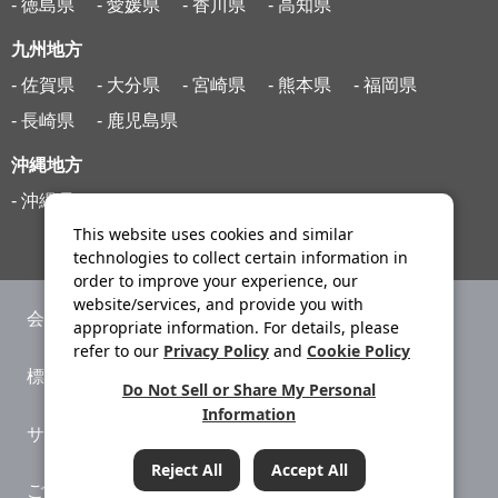
- 徳島県
- 愛媛県
- 香川県
- 高知県
九州地方
- 佐賀県
- 大分県
- 宮崎県
- 熊本県
- 福岡県
- 長崎県
- 鹿児島県
沖縄地方
- 沖縄県
This website uses cookies and similar
technologies to collect certain information in
order to improve your experience, our
website/services, and provide you with
会社案内
ニュースリリース
appropriate information. For details, please
refer to our
Privacy Policy
and
Cookie Policy
標識・約款
旅行条件書
Do Not Sell or Share My Personal
Information
サイトマップ
プライバシーポリシー
Reject All
Accept All
ご利用案内
システムメンテナンス