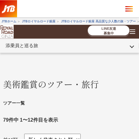
×
ツアーを探す
JTBホーム
JTBロイヤルロード銀座
JTBロイヤルロード銀座 高品質な少人数の旅・ツアー
海外ツアー
国内ツアー
LINE友達
募集中
添乗員と巡る旅
催行状況から探す
催行状況から探す
条件から探す
条件から探す
TOP
厳選ツアー
ツアーを探す
海外ツアー
NEW
国内ツアー
特集
スタッフブログ
デジタルパンフレット
お客様へのご案内
コンシェルジ
お申し込み
法人企業・自治体のみ
ュ紹介
の流れ
なさまへ
美術鑑賞のツアー・旅行
条件から探す
条件から探す
キーワード
キーワード
ツアー一覧
79件中 1〜12件目を表示
出発地とエリア
出発地とエリア