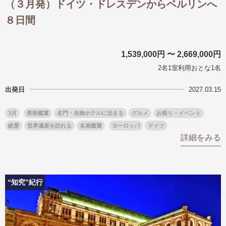
（３月発）ドイツ・ドレスデンからベルリンへ
８日間
1,539,000円 〜 2,669,000円
2名1室利用おとな1名
出発日
2027.03.15
3月
美術鑑賞
名門・名物ホテルに泊まる
グルメ
お祭り・イベント
絶景
世界遺産を訪れる
名画鑑賞
ヨーロッパ
ドイツ
詳細をみる
“知究”紀行