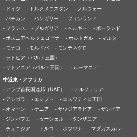
- ドイツ
- トルクメニスタン
- ノルウェー
- バチカン
- ハンガリー
- フィンランド
- フランス
- ブルガリア
- ベルギー
- ポーランド
- ボスニアヘルツェゴビナ
- ポルトガル
- マルタ
- モナコ
- モルドバ
- モンテネグロ
- ラトビア（バルト三国）
- リトアニア（バルト三国）
- ルーマニア
中近東・アフリカ
- アラブ首長国連邦（UAE）
- アルジェリア
- アンゴラ
- エジプト
- エスワティニ王国
- オマーン
- ケニア
- サウジアラビア
- ザンビア
- ジンバブエ
- セーシェル
- タンザニア
- チュニジア
- トルコ
- ボツワナ
- マダガスカル