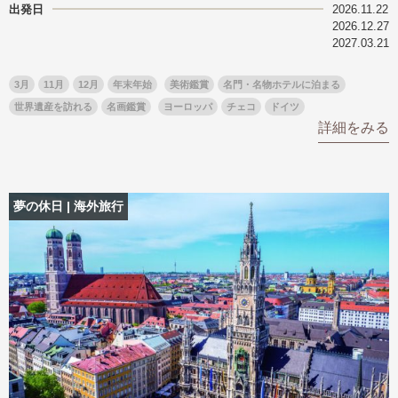
出発日
2026.11.22
2026.12.27
2027.03.21
3月
11月
12月
年末年始
美術鑑賞
名門・名物ホテルに泊まる
世界遺産を訪れる
名画鑑賞
ヨーロッパ
チェコ
ドイツ
詳細をみる
夢の休日 | 海外旅行