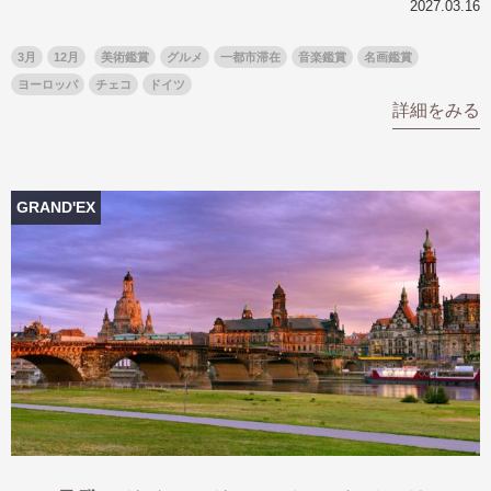
2027.03.16
名門・名物ホテルに泊まる
TWILIGHT EXPRESS 瑞風
特別企画
美食・旬の味覚を味わう
グルメ
リゾート
3月
12月
美術鑑賞
グルメ
一都市滞在
音楽鑑賞
名画鑑賞
ヨーロッパ
チェコ
ドイツ
一都市滞在
アドベンチャーツーリズム・ウォー
お祭り・イベント
詳細をみる
キング
絶景
日系航空会社で行く
観光列車
島旅
世界遺産を訪れる
芸術鑑賞（美術、音楽）・講師同行
1度は見てみたい遺跡
の旅
GRAND'EX
野生動物に出合う
オーロラ
クルーズ
音楽鑑賞
名画鑑賞
お花・紅葉
鉄道の旅
ハイキング・トレッキング
専任ガイド・講師同行の旅
1名様からの旅
ラ・プルミエール（エールフランス
航空）