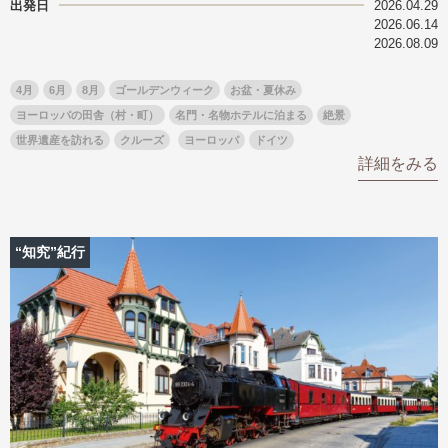
出発日
2026.04.29
2026.06.14
2026.08.09
4月
6月
8月
ゴールデンウィーク
お盆・夏休み
ヨーロッパの田舎（村・町）
名門・名物ホテルに泊まる
絶景
世界遺産を訪れる
クルーズ
ヨーロッパ
ドイツ
詳細をみる
“知究”紀行