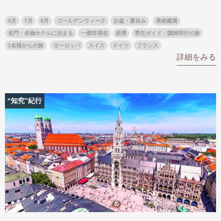
4月
7月
8月
ゴールデンウィーク
お盆・夏休み
美術鑑賞
名門・名物ホテルに泊まる
一都市滞在
絶景
専任ガイド・講師同行の旅
1名様からの旅
ヨーロッパ
スイス
ドイツ
フランス
詳細をみる
“知究”紀行