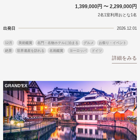
1,399,000円 〜 2,299,000円
2名1室利用おとな1名
出発日
2026.12.01
12月
美術鑑賞
名門・名物ホテルに泊まる
グルメ
お祭り・イベント
絶景
世界遺産を訪れる
名画鑑賞
ヨーロッパ
ドイツ
詳細をみる
GRAND'EX