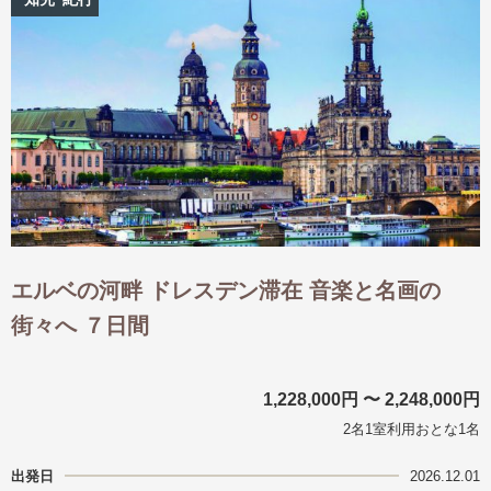
出発月
出発月
1月
冬の国内旅行
2月
3月
1月
4月
8月
5月
6月
9月
7月
10月
8月
11月
9月
12月
10月
お盆・夏休み
11月
年末年始
12月
ゴールデンウィーク
ブランド
お盆・夏休み
年末年始
夢の休日 煌
夢の休日 国内旅行
エルベの河畔 ドレスデン滞在 音楽と名画の
ブランド
四季彩紀行
街々へ ７日間
“知究”紀行
GRAND'EX
目的・テーマから探す
夢の休日 | 海外旅行
紅葉
花火
祭り
1,228,000円 〜 2,248,000円
目的・テーマから探す
季節の風景
特別企画
2名1室利用おとな1名
美術鑑賞
ラグジュアリーバスでめぐる
出発日
2026.12.01
ヨーロッパの田舎（村・町）
ガンツウ
ななつ星in九州