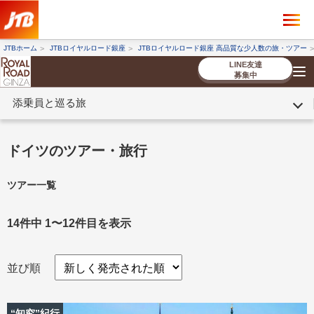
×
ツアーを探す
JTBホーム
JTBロイヤルロード銀座
JTBロイヤルロード銀座 高品質な少人数の旅・ツアー
海外ツアー
国内ツアー
LINE友達
募集中
添乗員と巡る旅
催行状況から探す
催行状況から探す
条件から探す
条件から探す
TOP
厳選ツアー
ツアーを探す
海外ツアー
NEW
国内ツアー
特集
スタッフブログ
デジタルパンフレット
お客様へのご案内
コンシェルジ
お申し込み
法人企業・自治体のみ
ドイツのツアー・旅行
ュ紹介
の流れ
なさまへ
ツアー一覧
条件から探す
条件から探す
キーワード
キーワード
14件中 1〜12件目を表示
並び順
出発地とエリア
出発地とエリア
“知究”紀行