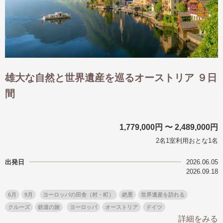
雄大な自然と世界遺産を巡るオーストリア ９日
間
1,779,000円 〜 2,489,000円
2名1室利用おとな1名
出発日
2026.06.05
2026.09.18
6月
9月
ヨーロッパの田舎（村・町）
絶景
世界遺産を訪れる
クルーズ
鉄道の旅
ヨーロッパ
オーストリア
ドイツ
詳細をみる