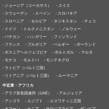
- ジョージア（コーカサス）
- スイス
- スウェーデン
- スペイン
- スロバキア
- スロベニア
- セルビア
- タジキスタン
- チェコ
- ドイツ
- トルクメニスタン
- ノルウェー
- バチカン
- ハンガリー
- フィンランド
- フランス
- ブルガリア
- ベルギー
- ポーランド
- ボスニアヘルツェゴビナ
- ポルトガル
- マルタ
- モナコ
- モルドバ
- モンテネグロ
- ラトビア（バルト三国）
- リトアニア（バルト三国）
- ルーマニア
中近東・アフリカ
- アラブ首長国連邦（UAE）
- アルジェリア
- アンゴラ
- エジプト
- エスワティニ王国
- オマーン
- ケニア
- サウジアラビア
- ザンビア