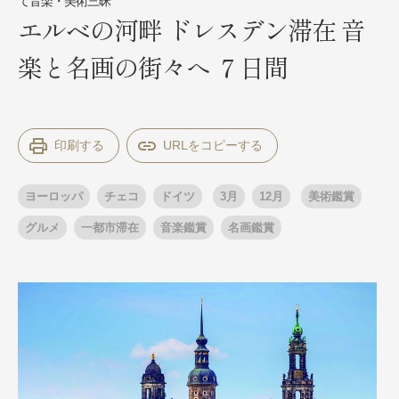
て音楽・美術三昧
エルベの河畔 ドレスデン滞在 音
楽と名画の街々へ ７日間
出発月
出発月
1月
冬の国内旅行
2月
3月
1月
4月
8月
5月
6月
9月
7月
10月
8月
11月
9月
12月
印刷する
10月
お盆・夏休み
11月
年末年始
12月
ゴールデンウィーク
ブランド
ヨーロッパ
チェコ
ドイツ
3月
12月
美術鑑賞
お盆・夏休み
年末年始
夢の休日 煌
夢の休日 国内旅行
グルメ
一都市滞在
音楽鑑賞
名画鑑賞
ブランド
四季彩紀行
“知究”紀行
GRAND'EX
目的・テーマから探す
夢の休日 | 海外旅行
紅葉
花火
祭り
目的・テーマから探す
季節の風景
特別企画
美術鑑賞
ラグジュアリーバスでめぐる
ヨーロッパの田舎（村・町）
ガンツウ
ななつ星in九州