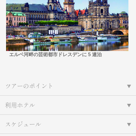
名門・名物ホテルに泊まる
TWILIGHT EXPRESS 瑞風
特別企画
美食・旬の味覚を味わう
グルメ
リゾート
一都市滞在
アドベンチャーツーリズム・ウォー
お祭り・イベント
キング
絶景
日系航空会社で行く
観光列車
島旅
世界遺産を訪れる
芸術鑑賞（美術、音楽）・講師同行
1度は見てみたい遺跡
エルベ河畔の芸術都市ドレスデンに 5 連泊
の旅
野生動物に出合う
オーロラ
クルーズ
音楽鑑賞
名画鑑賞
お花・紅葉
鉄道の旅
ツアーのポイント
ハイキング・トレッキング
専任ガイド・講師同行の旅
利用ホテル
1名様からの旅
ラ・プルミエール（エールフランス
航空）
スケジュール