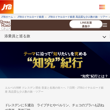
×
ツアーを探す
JTBホーム
JTBロイヤルロード銀座
JTBロイヤルロード銀座 高品質な少人数の旅・ツアー
海外ツアー
国内ツアー
LINE友達
募集中
添乗員と巡る旅
催行状況から探す
催行状況から探す
条件から探す
条件から探す
TOP
厳選ツアー
ツアーを探す
海外ツアー
NEW
国内ツアー
特集
スタッフブログ
デジタルパンフレット
お客様へのご案内
コンシェルジ
お申し込み
法人企業・自治体のみ
ュ紹介
の流れ
なさまへ
条件から探す
条件から探す
キーワード
キーワード
“知究”紀行とは？
エルベの河畔 ドレスデン滞在 音楽と名画の街々へ ７日間 - JTBロイヤルロード銀
座 高品質な少人数の旅・ツアー
出発地とエリア
出発地とエリア
ドレスデンに 5 連泊 ライプチヒやベルリン、チェコのプラハも訪ね