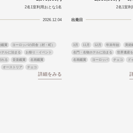
から探す
から探す
2名1室利用おとな1名
2名1室利
花火
ヨーロッパの田舎（村・町）
祭り
季節の風景
特別企画
名門・名物ホテルに泊ま
ラグジュアリーハ
2026.12.04
出発日
グルメ
ななつ星in九州
リゾート
TWILIGHT EXPRESS 瑞風
一都市滞在
お祭り・イベント
会社で行く
の味覚を味わう
世界遺産を訪れる
アドベンチャーツーリズム・ウォーキング
1度は見てみたい遺跡
に出合う
芸術鑑賞（美術、音楽）・講師同行の旅
オーロラ
クルーズ
音楽鑑賞
名画鑑賞
術鑑賞
ヨーロッパの田舎（村・町）
3月
11月
12月
年末年始
美術
葉
鉄道の旅
ハイキング・トレッキング
ホテルに泊まる
お祭り・イベント
名門・名物ホテルに泊まる
世界遺産
ド・講師同行の旅
1名様からの旅
訪れる
音楽鑑賞
名画鑑賞
名画鑑賞
ヨーロッパ
チェコ
ド
ミエール（エールフランス航空）
オーストリア
チェコ
詳細をみる