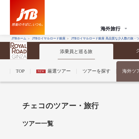
海外旅行
JTBホーム
JTBロイヤルロード銀座
JTBロイヤルロード銀座 高品質な少人数の旅・
添乗員と巡る旅
TOP
厳選ツアー
ツアーを探す
海外ツ
NEW
コンシェルジュ紹介
お申し込みの流れ
法人企業・自治体のみ
チェコのツアー・旅行
条件から探す
条件から探す
ツアー一覧