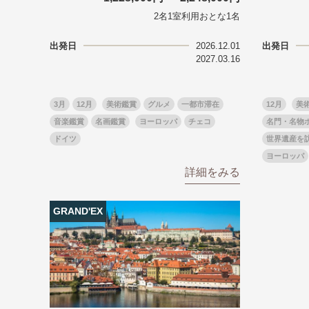
目的・テーマ
目的・テーマ
2名1室利用おとな1名
美術鑑賞
紅葉
出発日
2026.12.01
出発日
特別企画
ガンツウ
2027.03.16
日系航空
美食・旬
野生動物
島旅
3月
12月
美術鑑賞
グルメ
一都市滞在
12月
美
お花・紅
音楽鑑賞
名画鑑賞
ヨーロッパ
チェコ
名門・名物
専任ガイ
ドイツ
世界遺産を
ラ・プル
ヨーロッパ
詳細をみる
GRAND'EX