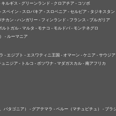
- キルギス
- グリーンランド
- クロアチア
- コソボ
- スペイン
- スロバキア
- スロベニア
- セルビア
- タジキスタン
 バチカン
- ハンガリー
- フィンランド
- フランス
- ブルガリア
 ポルトガル
- マルタ
- モナコ
- モルドバ
- モンテネグロ
）
- ルーマニア
ゴラ
- エジプト
- エスワティニ王国
- オマーン
- ケニア
- サウジ
 チュニジア
- トルコ
- ボツワナ
- マダガスカル
- 南アフリカ
島、パタゴニア）
- グアテマラ
- ペルー（マチュピチュ）
- ブラ