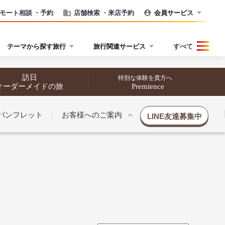
モート相談
・予約
店舗検索
・来店予約
会員サービス
テーマから探す旅行
旅行関連サービス
すべて
訪日
特別な体験を貴方へ
オーダーメイドの旅
Premience
パンフレット
お客様へのご案内
LINE友達募集中
催行状況から探す
催行状況から探す