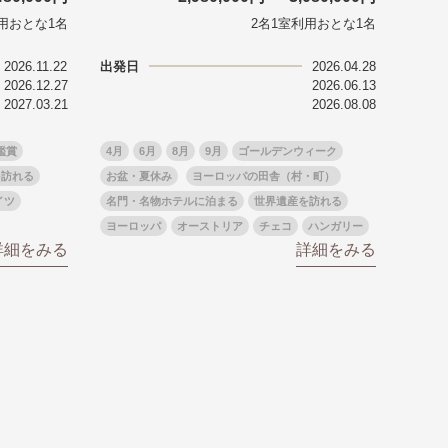
用おとな1名
2名1室利用おとな1名
る
゙スでめぐる
2026.11.22
出発日
2026.04.28
絶景
2026.12.27
2026.06.13
観光列車
2027.03.21
2026.08.08
鑑賞
4月
6月
8月
9月
ゴールデンウィーク
を訪れる
お盆・夏休み
ヨーロッパの田舎（村・町）
イツ
名門・名物ホテルに泊まる
世界遺産を訪れる
ヨーロッパ
オーストリア
チェコ
ハンガリー
詳細をみる
詳細をみる