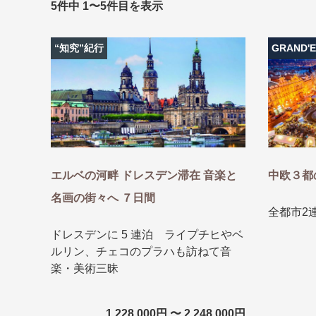
5件中 1〜5件目を表示
条件から
条件から
“知究”紀行
GRAND'E
キーワード
キーワード
出発地とエリ
出発地とエリ
エルベの河畔 ドレスデン滞在 音楽と
中欧３都
出発月
出発月
名画の街々へ ７日間
全都市2
1月
冬の国内
2
ドレスデンに 5 連泊 ライプチヒやベ
11月
年末年始
ルリン、チェコのプラハも訪ねて音
楽・美術三昧
ブランド
ブランド
“知究”紀行
夢の休日 
1,228,000円 〜 2,248,000円