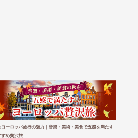
のヨーロッパ旅行の魅力｜音楽・美術・美食で五感を満たす
この秋おす
すすめ贅沢旅
ア・オセア