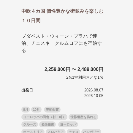
中欧４カ国 個性豊かな街並みを楽しむ
１０日間
ブダペスト・ウィーン・プラハで連
泊、チェスキークルムロフにも宿泊す
る
2,259,000円 〜 2,489,000円
2名1室利用おとな1名
出発日
2026.08.07
2026.10.05
8月
10月
美術鑑賞
ヨーロッパの田舎（村・町）
世界遺産を訪れる
クルーズ
名画鑑賞
ヨーロッパ
オーストリア
スロバキア
チェコ
ハンガリー