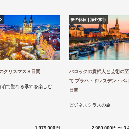
探す
探す
X
夢の休日 | 海外旅行
ア
ア
のクリスマス８日間
バロックの貴婦人と芸術の至
て プラハ・ドレスデン・ベル
連泊で聖なる季節を楽しむ
旅行
月
3月
1月
4月
8月
5月
9月
6月
10月
7月
11月
8月
12月
9月
お
日間
12月
ゴールデンウィーク
お盆・夏休み
年末年始
ビジネスクラスの旅
煌
GRAND'EX
夢の休日 国内旅行
夢の休日 | 海外旅行
四季彩紀行
1,979,000円
2,980,000円 〜 3,