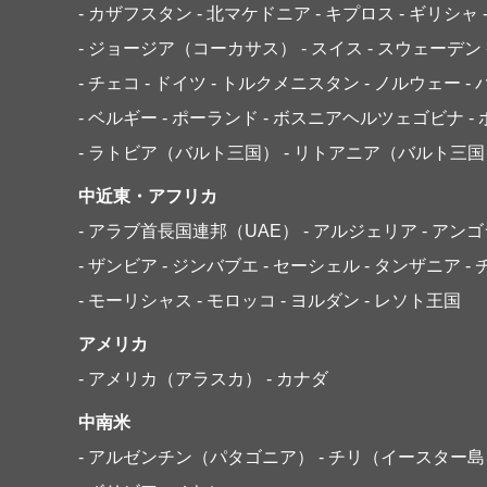
- カザフスタン
- 北マケドニア
- キプロス
- ギリシャ
- ジョージア（コーカサス）
- スイス
- スウェーデン
- チェコ
- ドイツ
- トルクメニスタン
- ノルウェー
-
- ベルギー
- ポーランド
- ボスニアヘルツェゴビナ
-
- ラトビア（バルト三国）
- リトアニア（バルト三国
中近東・アフリカ
- アラブ首長国連邦（UAE）
- アルジェリア
- アン
- ザンビア
- ジンバブエ
- セーシェル
- タンザニア
-
- モーリシャス
- モロッコ
- ヨルダン
- レソト王国
アメリカ
- アメリカ（アラスカ）
- カナダ
中南米
- アルゼンチン（パタゴニア）
- チリ（イースター