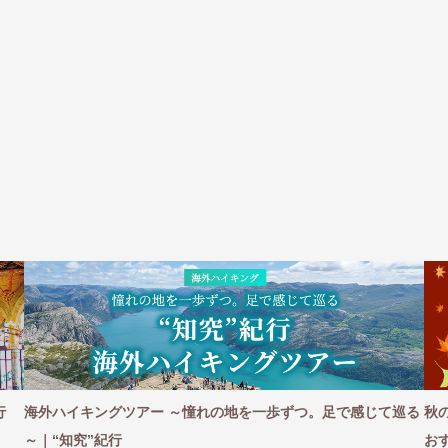
行
海外ハイキングツアー ～憧れの地を一歩ずつ。足で感じて巡る
秋
～｜“知究”紀行
お