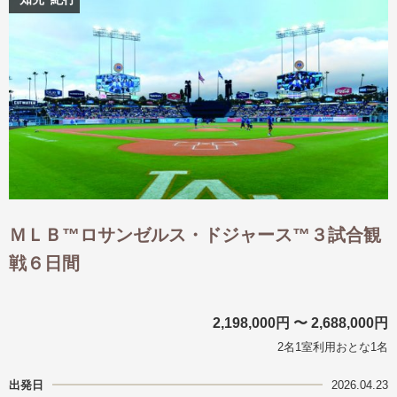
出発月
出発月
1月
冬の国内旅行
2月
3月
1月
4月
8月
5月
6月
9月
7月
10月
8月
11月
9月
12月
10月
お盆・夏休み
11月
年末年始
12月
ゴールデンウィーク
ブランド
お盆・夏休み
年末年始
夢の休日 煌
夢の休日 国内旅行
ＭＬＢ™ロサンゼルス・ドジャース™３試合観
ブランド
四季彩紀行
戦６日間
“知究”紀行
GRAND'EX
目的・テーマから探す
夢の休日 | 海外旅行
紅葉
花火
祭り
2,198,000円 〜 2,688,000円
目的・テーマから探す
季節の風景
特別企画
2名1室利用おとな1名
美術鑑賞
ラグジュアリーバスでめぐる
出発日
2026.04.23
ヨーロッパの田舎（村・町）
ガンツウ
ななつ星in九州