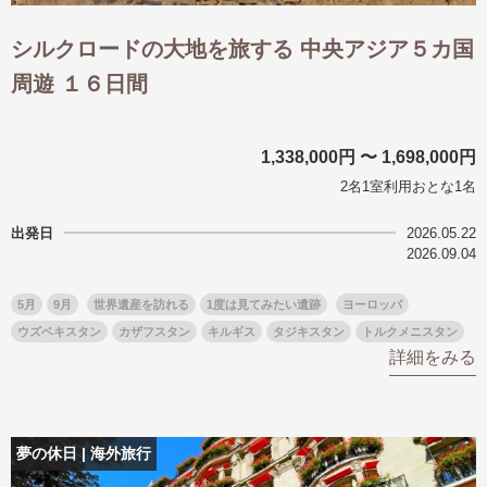
シルクロードの大地を旅する 中央アジア５カ国
周遊 １６日間
1,338,000円 〜 1,698,000円
2名1室利用おとな1名
出発日
2026.05.22
2026.09.04
5月
9月
世界遺産を訪れる
1度は見てみたい遺跡
ヨーロッパ
ウズベキスタン
カザフスタン
キルギス
タジキスタン
トルクメニスタン
詳細をみる
夢の休日 | 海外旅行