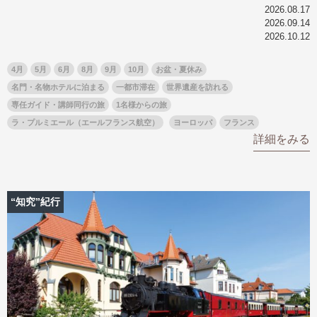
2026.08.17
2026.09.14
2026.10.12
4月
5月
6月
8月
9月
10月
お盆・夏休み
名門・名物ホテルに泊まる
一都市滞在
世界遺産を訪れる
専任ガイド・講師同行の旅
1名様からの旅
ラ・プルミエール（エールフランス航空）
ヨーロッパ
フランス
詳細をみる
“知究”紀行