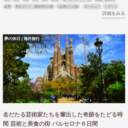
絶景
専任ガイド・講師同行の旅
1名様からの旅
ヨーロッパ
イギリス
詳細をみる
夢の休日 | 海外旅行
名だたる芸術家たちを輩出した奇跡をたどる時
間 芸術と美食の街 バルセロナ６日間