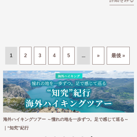
1
2
3
4
5
...
»
最後 »
海外ハイキングツアー ～憧れの地を一歩ずつ。足で感じて巡る～
｜“知究”紀行