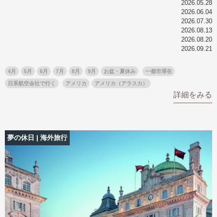
2026.05.28
名門・名物ホテルに泊まる
TWILIGHT EXPRESS 瑞風
2026.06.04
2026.07.30
特別企画
美食・旬の味覚を味わう
グルメ
リゾート
2026.08.13
一都市滞在
アドベンチャーツーリズム・ウォー
お祭り・イベント
2026.08.20
2026.09.21
キング
絶景
日系航空会社で行く
観光列車
島旅
世界遺産を訪れる
4月
5月
6月
7月
8月
9月
お盆・夏休み
一都市滞在
芸術鑑賞（美術、音楽）・講師同行
1度は見てみたい遺跡
日系航空会社で行く
アメリカ
アメリカ（アラスカ）
の旅
詳細をみる
野生動物に出合う
オーロラ
クルーズ
音楽鑑賞
名画鑑賞
お花・紅葉
鉄道の旅
夢の休日 | 海外旅行
ハイキング・トレッキング
専任ガイド・講師同行の旅
1名様からの旅
ラ・プルミエール（エールフランス
航空）