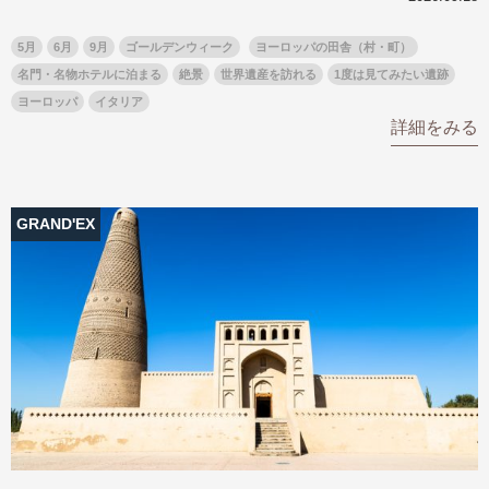
5月
6月
9月
ゴールデンウィーク
ヨーロッパの田舎（村・町）
名門・名物ホテルに泊まる
絶景
世界遺産を訪れる
1度は見てみたい遺跡
ヨーロッパ
イタリア
詳細をみる
GRAND'EX