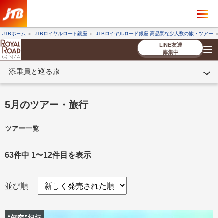
×
ツアーを探す
JTBホーム
JTBロイヤルロード銀座
JTBロイヤルロード銀座 高品質な少人数の旅・ツアー
海外ツアー
国内ツアー
LINE友達
募集中
添乗員と巡る旅
催行状況から探す
催行状況から探す
条件から探す
条件から探す
TOP
厳選ツアー
ツアーを探す
海外ツアー
NEW
国内ツアー
特集
スタッフブログ
デジタルパンフレット
お客様へのご案内
コンシェルジ
お申し込み
法人企業・自治体のみ
5月のツアー・旅行
ュ紹介
の流れ
なさまへ
ツアー一覧
条件から探す
条件から探す
キーワード
キーワード
63件中 1〜12件目を表示
並び順
出発地とエリア
出発地とエリア
“知究”紀行