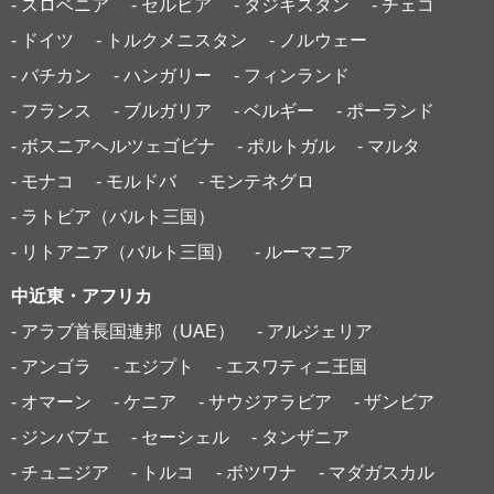
- スロベニア
- セルビア
- タジキスタン
- チェコ
- ドイツ
- トルクメニスタン
- ノルウェー
- バチカン
- ハンガリー
- フィンランド
- フランス
- ブルガリア
- ベルギー
- ポーランド
- ボスニアヘルツェゴビナ
- ポルトガル
- マルタ
- モナコ
- モルドバ
- モンテネグロ
- ラトビア（バルト三国）
- リトアニア（バルト三国）
- ルーマニア
中近東・アフリカ
- アラブ首長国連邦（UAE）
- アルジェリア
- アンゴラ
- エジプト
- エスワティニ王国
- オマーン
- ケニア
- サウジアラビア
- ザンビア
- ジンバブエ
- セーシェル
- タンザニア
- チュニジア
- トルコ
- ボツワナ
- マダガスカル