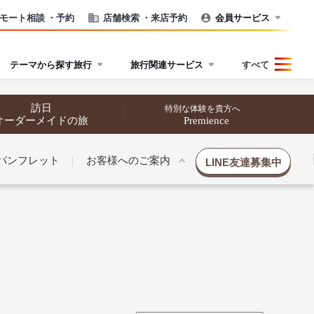
モート相談
・予約
店舗検索
・来店予約
会員サービス
テーマから探す旅行
旅行関連サービス
すべて
訪日
特別な体験を貴方へ
オーダーメイドの旅
Premience
パンフレット
お客様へのご案内
LINE友達募集中
催行状況から探す
催行状況から探す