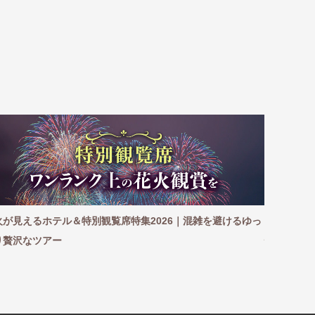
火が見えるホテル＆特別観覧席特集2026｜混雑を避けるゆっ
【2026
り贅沢なツアー
愉しむ、極