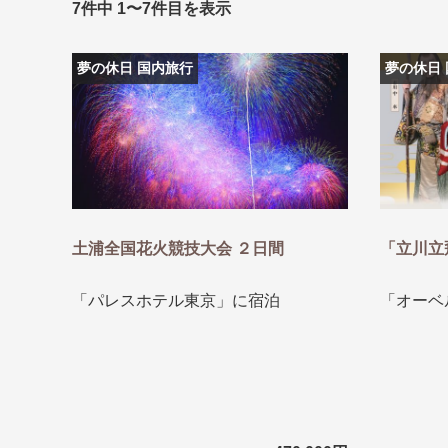
7件中 1〜7件目を表示
条件から
条件から
夢の休日 国内旅行
夢の休日
キーワード
キーワード
出発地とエリ
出発地とエリ
土浦全国花火競技大会 ２日間
「立川立
出発月
出発月
「パレスホテル東京」に宿泊
「オーベ
1月
冬の国内
2
11月
年末年始
ブランド
ブランド
“知究”紀行
夢の休日 