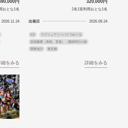
490,000円
320,000円
用おとな1名
2名1室利用おとな1名
る
゙スでめぐる
絶景
2026.11.24
出発日
2026.09.24
観光列車
9月
ラグジュアリーバスでめぐる
芸術鑑賞（美術、音楽）・講師同行の旅
関東地方
東京都
詳細をみる
詳細をみる