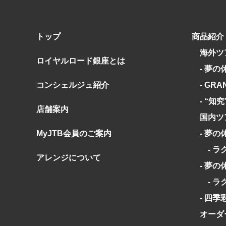
トップ
商品紹介
海外ツ
ロイヤルロード銀座とは
- 夢の
コンシェルジュ紹介
- GRA
- “知
店舗案内
国内ツ
MyJTB会員のご案内
- 夢の
- ラ
アレンジについて
- 夢の
- ラ
- 四季
オーダ