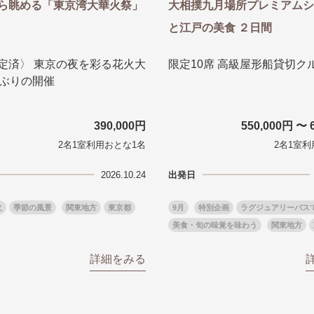
ら眺める「東京湾大華火祭」
大相撲九月場所プレミアムシ
と江戸の美食 ２日間
定済〉 東京の夜を彩る花火大
限定10席 高級屋形船貸切ク
年ぶりの開催
390,000円
550,000円 〜 
2名1室利用おとな1名
2名1室利
2026.10.24
出発日
火
季節の風景
関東地方
東京都
9月
特別企画
ラグジュアリーバスて
美食・旬の味覚を味わう
関東地方
詳細をみる