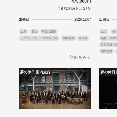
470,000円
目的・テーマ
目的・テーマ
2名1室利用おとな1名
美術鑑賞
紅葉
特別企画
ガンツウ
出発日
2026.11.07
出発日
日系航空
美食・旬
11月
花火
季節の風景
11月
ラク
野生動物
島旅
ラグジュアリーバスでめぐる
関東地方
東京都
美食・旬の
お花・紅
芸術鑑賞（
専任ガイ
関東地方
ラ・プル
詳細をみる
夢の休日 国内旅行
夢の休日