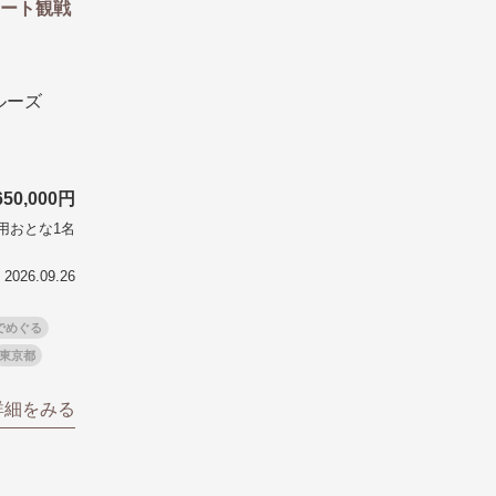
ート観戦
ルーズ
650,000円
用おとな1名
2026.09.26
゙めぐる
東京都
詳細をみる