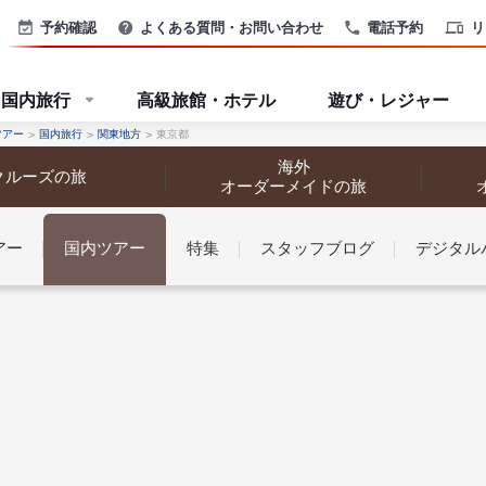
予約確認
よくある質問・お問い合わせ
電話予約
リ
国内旅行
高級旅館・ホテル
遊び・レジャー
ツアー
国内旅行
関東地方
東京都
海外
クルーズの旅
オーダーメイドの旅
アー
国内ツアー
特集
スタッフブログ
デジタル
なさまへ