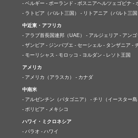
- ベルギー
- ポーランド
- ボスニアヘルツェゴビナ
-
- ラトビア（バルト三国）
- リトアニア（バルト三国
中近東・アフリカ
- アラブ首長国連邦（UAE）
- アルジェリア
- アン
- ザンビア
- ジンバブエ
- セーシェル
- タンザニア
-
- モーリシャス
- モロッコ
- ヨルダン
- レソト王国
アメリカ
- アメリカ（アラスカ）
- カナダ
中南米
- アルゼンチン（パタゴニア）
- チリ（イースター
- ボリビア
- メキシコ
ハワイ・ミクロネシア
- パラオ
- ハワイ