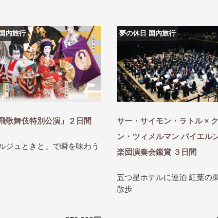
探す
探す
 国内旅行
夢の休日 国内旅行
ア
ア
飛歌舞伎特別公演」２日間
サー・サイモン・ラトル × 
ン・ツィメルマン バイエル
ルジュときと」で瞬を味わう
旅行
月
3月
1月
4月
8月
5月
9月
6月
10月
7月
11月
8月
12月
9月
お
楽団演奏会鑑賞 ３日間
12月
ゴールデンウィーク
お盆・夏休み
年末年始
五つ星ホテルに連泊 紅葉の
散歩
煌
GRAND'EX
夢の休日 国内旅行
夢の休日 | 海外旅行
四季彩紀行