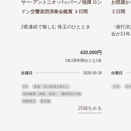
サー･アントニオ･パッパーノ指揮 ロン
お部屋か
ドン交響楽団演奏会鑑賞 ３日間
２日間
2夜連続で愉しむ 珠玉のひととき
〈催行決
会が11
420,000円
2名1室利用おとな1名
出発日
2026.09.28
出発日
9月
美食・旬の味覚を味わう
10月
花
芸術鑑賞（美術、音楽）・講師同行の旅
関東地方
東京都
詳細をみる