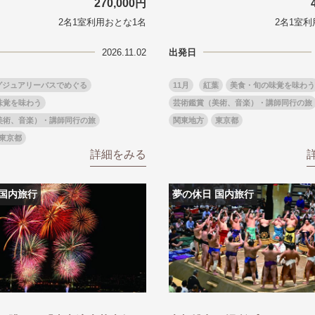
270,000円
から探す
から探す
2名1室利用おとな1名
2名1室利
花火
ヨーロッパの田舎（村・町）
祭り
季節の風景
特別企画
名門・名物ホテルに泊ま
ラグジュアリーハ
グルメ
ななつ星in九州
リゾート
TWILIGHT EXPRESS 瑞風
一都市滞在
お祭り・イベント
2026.11.02
出発日
会社で行く
の味覚を味わう
世界遺産を訪れる
アドベンチャーツーリズム・ウォーキング
1度は見てみたい遺跡
゙ジュアリーバスでめぐる
11月
紅葉
美食・旬の味覚を味わう
に出合う
芸術鑑賞（美術、音楽）・講師同行の旅
オーロラ
クルーズ
音楽鑑賞
名画鑑賞
味覚を味わう
芸術鑑賞（美術、音楽）・講師同行の旅
葉
鉄道の旅
ハイキング・トレッキング
美術、音楽）・講師同行の旅
関東地方
東京都
ド・講師同行の旅
1名様からの旅
東京都
ミエール（エールフランス航空）
詳細をみる
 国内旅行
夢の休日 国内旅行