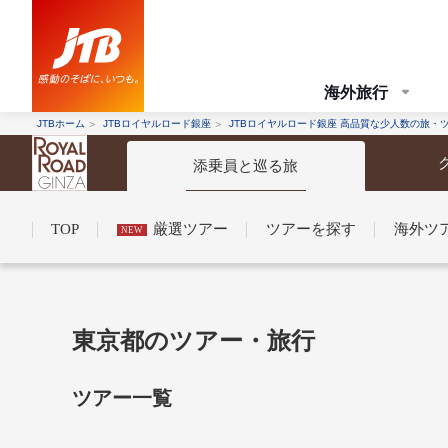
海外旅行
JTBホーム
JTBロイヤルロード銀座
JTBロイヤルロード銀座 高品質な少人数の旅・
添乗員と巡る旅
TOP
厳選ツアー
ツアーを探す
海外ツ
NEW
コンシェルジュ紹介
お申し込みの流れ
法人企業・自治体のみ
東京都のツアー・旅行
条件から探す
条件から探す
ツアー一覧