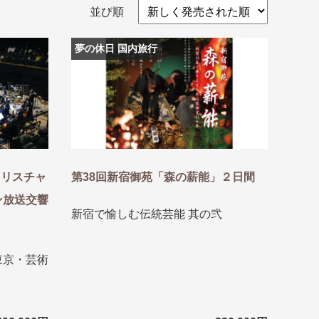
並び順
夢の休日 国内旅行
クリスチャ
第38回新宿御苑「森の薪能」２日間
ン放送交響
新宿で愉しむ伝統芸能 其の弐
盆・夏休み
10月
東京・芸術