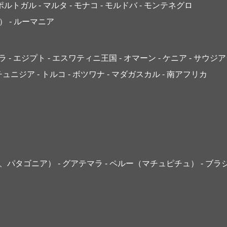
 ポルトガル
- マルタ
- モナコ
- モルドバ
- モンテネグロ
）
- ルーマニア
ゴラ
- エジプト
- エスワティニ王国
- オマーン
- ケニア
- サウジ
 チュニジア
- トルコ
- ボツワナ
- マダガスカル
- 南アフリカ
島、パタゴニア）
- グアテマラ
- ペルー（マチュピチュ）
- ブラ