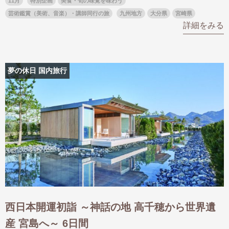
11月
特別企画
美食・旬の味覚を味わう
名門・名物ホテルに泊まる
TWILIGHT EXPRESS 瑞風
芸術鑑賞（美術、音楽）・講師同行の旅
九州地方
大分県
宮崎県
詳細をみる
特別企画
美食・旬の味覚を味わう
グルメ
リゾート
一都市滞在
アドベンチャーツーリズム・ウォー
お祭り・イベント
キング
絶景
日系航空会社で行く
観光列車
島旅
夢の休日 国内旅行
世界遺産を訪れる
芸術鑑賞（美術、音楽）・講師同行
1度は見てみたい遺跡
の旅
野生動物に出合う
オーロラ
クルーズ
音楽鑑賞
名画鑑賞
お花・紅葉
鉄道の旅
ハイキング・トレッキング
専任ガイド・講師同行の旅
1名様からの旅
ラ・プルミエール（エールフランス
航空）
西日本開運初詣 ～神話の地 高千穂から世界遺
産 宮島へ～ 6日間