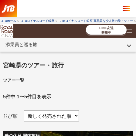
×
ツアーを探す
JTBホーム
JTBロイヤルロード銀座
JTBロイヤルロード銀座 高品質な少人数の旅・ツアー
海外ツアー
国内ツアー
LINE友達
募集中
添乗員と巡る旅
催行状況から探す
催行状況から探す
条件から探す
条件から探す
TOP
厳選ツアー
ツアーを探す
海外ツアー
NEW
国内ツアー
特集
スタッフブログ
デジタルパンフレット
お客様へのご案内
コンシェルジ
お申し込み
法人企業・自治体のみ
宮崎県のツアー・旅行
ュ紹介
の流れ
なさまへ
ツアー一覧
条件から探す
条件から探す
キーワード
キーワード
5件中 1〜5件目を表示
並び順
出発地とエリア
出発地とエリア
夢の休日 国内旅行