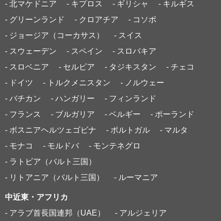
- 北マケドニア
- キプロス
- ギリシャ
- キルギス
- グリーンランド
- クロアチア
- コソボ
- ジョージア（コーカサス）
- スイス
- スウェーデン
- スペイン
- スロバキア
- スロベニア
- セルビア
- タジキスタン
- チェコ
- ドイツ
- トルクメニスタン
- ノルウェー
- バチカン
- ハンガリー
- フィンランド
- フランス
- ブルガリア
- ベルギー
- ポーランド
- ボスニアヘルツェゴビナ
- ポルトガル
- マルタ
- モナコ
- モルドバ
- モンテネグロ
- ラトビア（バルト三国）
- リトアニア（バルト三国）
- ルーマニア
中近東・アフリカ
- アラブ首長国連邦（UAE）
- アルジェリア