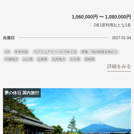
1,060,000円 〜 1,080,000円
2名1室利用おとな1名
出発日
2027.01.04
1月
年末年始
ラグジュアリーバスでめぐる
美食・旬の味覚を味わう
中国地方
山口県
広島県
九州地方
大分県
宮崎県
詳細をみる
夢の休日 国内旅行