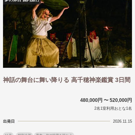
出発月
出発月
1月
冬の国内旅行
2月
3月
1月
4月
8月
5月
6月
9月
7月
10月
8月
11月
9月
12月
10月
お盆・夏休み
11月
年末年始
12月
ゴールデンウィーク
ブランド
お盆・夏休み
年末年始
夢の休日 煌
夢の休日 国内旅行
神話の舞台に舞い降りる 高千穂神楽鑑賞 3日間
ブランド
四季彩紀行
“知究”紀行
GRAND'EX
目的・テーマから探す
480,000円 〜 520,000円
夢の休日 | 海外旅行
紅葉
花火
祭り
2名1室利用おとな1名
目的・テーマから探す
季節の風景
特別企画
出発日
2026.11.15
美術鑑賞
ラグジュアリーバスでめぐる
ヨーロッパの田舎（村・町）
ガンツウ
ななつ星in九州