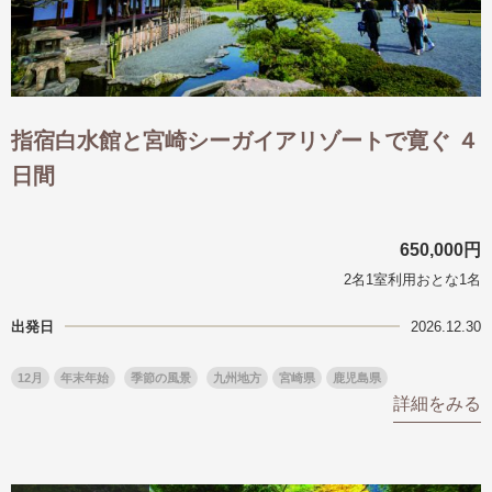
指宿白水館と宮崎シーガイアリゾートで寛ぐ ４
日間
650,000円
2名1室利用おとな1名
出発日
2026.12.30
12月
年末年始
季節の風景
九州地方
宮崎県
鹿児島県
詳細をみる