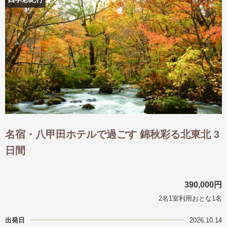
出発月
出発月
1月
冬の国内旅行
2月
3月
1月
4月
8月
5月
6月
9月
7月
10月
8月
11月
9月
12月
10月
お盆・夏休み
11月
年末年始
12月
ゴールデンウィーク
ブランド
お盆・夏休み
年末年始
夢の休日 煌
夢の休日 国内旅行
名宿・八甲田ホテルで過ごす 錦秋彩る北東北 3
ブランド
四季彩紀行
日間
“知究”紀行
GRAND'EX
目的・テーマから探す
夢の休日 | 海外旅行
紅葉
花火
祭り
390,000円
目的・テーマから探す
季節の風景
特別企画
2名1室利用おとな1名
美術鑑賞
ラグジュアリーバスでめぐる
出発日
2026.10.14
ヨーロッパの田舎（村・町）
ガンツウ
ななつ星in九州