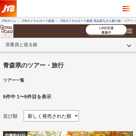
×
ツアーを探す
JTBホーム
JTBロイヤルロード銀座
JTBロイヤルロード銀座 高品質な少人数の旅・ツアー
海外ツアー
国内ツアー
LINE友達
募集中
添乗員と巡る旅
催行状況から探す
催行状況から探す
条件から探す
条件から探す
TOP
厳選ツアー
ツアーを探す
海外ツアー
NEW
国内ツアー
特集
スタッフブログ
デジタルパンフレット
お客様へのご案内
コンシェルジ
お申し込み
法人企業・自治体のみ
青森県のツアー・旅行
ュ紹介
の流れ
なさまへ
ツアー一覧
条件から探す
条件から探す
キーワード
キーワード
6件中 1〜6件目を表示
並び順
出発地とエリア
出発地とエリア
四季彩紀行