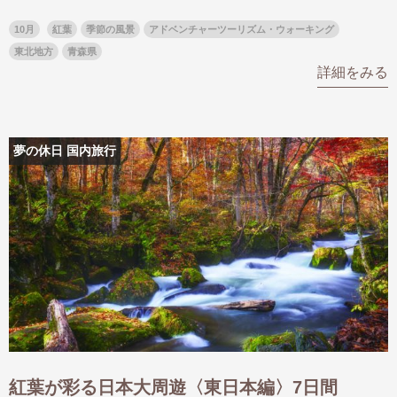
名門・名物ホテルに泊まる
TWILIGHT EXPRESS 瑞風
10月
紅葉
季節の風景
アドベンチャーツーリズム・ウォーキング
特別企画
美食・旬の味覚を味わう
グルメ
リゾート
東北地方
青森県
詳細をみる
一都市滞在
アドベンチャーツーリズム・ウォー
お祭り・イベント
キング
絶景
日系航空会社で行く
観光列車
島旅
世界遺産を訪れる
芸術鑑賞（美術、音楽）・講師同行
1度は見てみたい遺跡
夢の休日 国内旅行
の旅
野生動物に出合う
オーロラ
クルーズ
音楽鑑賞
名画鑑賞
お花・紅葉
鉄道の旅
ハイキング・トレッキング
専任ガイド・講師同行の旅
1名様からの旅
ラ・プルミエール（エールフランス
航空）
紅葉が彩る日本大周遊〈東日本編〉7日間