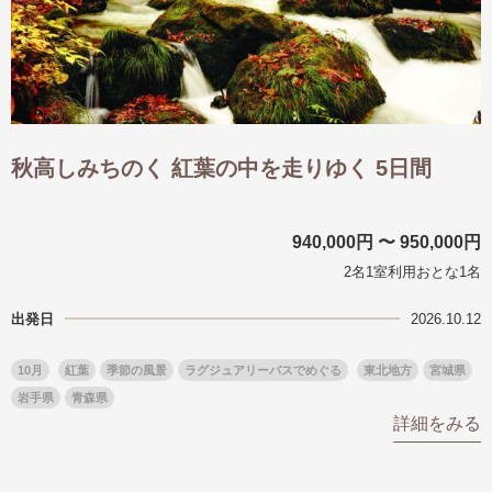
秋高しみちのく 紅葉の中を走りゆく 5日間
940,000円 〜 950,000円
2名1室利用おとな1名
出発日
2026.10.12
10月
紅葉
季節の風景
ラグジュアリーバスでめぐる
東北地方
宮城県
岩手県
青森県
詳細をみる