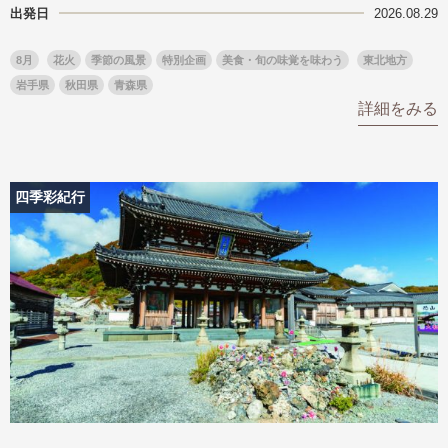
出発日
2026.08.29
8月
花火
季節の風景
特別企画
美食・旬の味覚を味わう
東北地方
岩手県
秋田県
青森県
詳細をみる
四季彩紀行