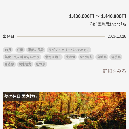
1,430,000円 〜 1,440,000円
2名1室利用おとな1名
出発日
2026.10.18
10月
紅葉
季節の風景
ラグジュアリーバスでめぐる
美食・旬の味覚を味わう
北海道地方
北海道
東北地方
宮城県
岩手県
青森県
関東地方
栃木県
詳細をみる
夢の休日 国内旅行