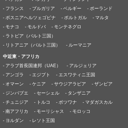
- フランス
- ブルガリア
- ベルギー
- ポーランド
- ボスニアヘルツェゴビナ
- ポルトガル
- マルタ
- モナコ
- モルドバ
- モンテネグロ
- ラトビア（バルト三国）
- リトアニア（バルト三国）
- ルーマニア
中近東・アフリカ
- アラブ首長国連邦（UAE）
- アルジェリア
- アンゴラ
- エジプト
- エスワティニ王国
- オマーン
- ケニア
- サウジアラビア
- ザンビア
- ジンバブエ
- セーシェル
- タンザニア
- チュニジア
- トルコ
- ボツワナ
- マダガスカル
- 南アフリカ
- モーリシャス
- モロッコ
- ヨルダン
- レソト王国