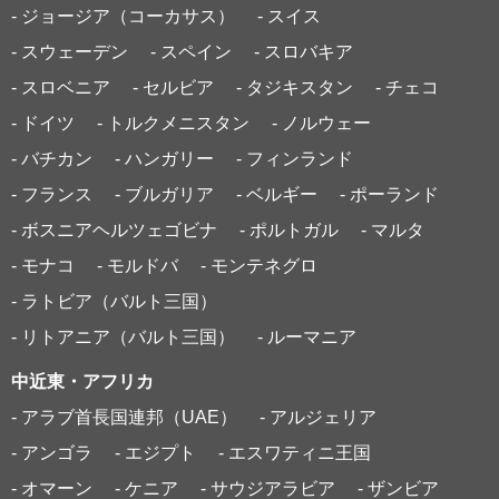
- ジョージア（コーカサス）
- スイス
- スウェーデン
- スペイン
- スロバキア
- スロベニア
- セルビア
- タジキスタン
- チェコ
- ドイツ
- トルクメニスタン
- ノルウェー
- バチカン
- ハンガリー
- フィンランド
- フランス
- ブルガリア
- ベルギー
- ポーランド
- ボスニアヘルツェゴビナ
- ポルトガル
- マルタ
- モナコ
- モルドバ
- モンテネグロ
- ラトビア（バルト三国）
- リトアニア（バルト三国）
- ルーマニア
中近東・アフリカ
- アラブ首長国連邦（UAE）
- アルジェリア
- アンゴラ
- エジプト
- エスワティニ王国
- オマーン
- ケニア
- サウジアラビア
- ザンビア