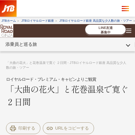
×
ツアーを探す
JTBホーム
JTBロイヤルロード銀座
JTBロイヤルロード銀座 高品質な少人数の旅・ツアー
海外ツアー
国内ツアー
LINE友達
募集中
添乗員と巡る旅
催行状況から探す
催行状況から探す
条件から探す
条件から探す
TOP
厳選ツアー
ツアーを探す
海外ツアー
NEW
国内ツアー
特集
スタッフブログ
デジタルパンフレット
お客様へのご案内
コンシェルジ
お申し込み
法人企業・自治体のみ
「大曲の花火」と花巻温泉で寛ぐ ２日間 - JTBロイヤルロード銀座 高品質な少人
ュ紹介
の流れ
なさまへ
数の旅・ツアー
ロイヤルロード・プレミアム・キャビンよりご観賞
条件から探す
条件から探す
「大曲の花火」と花巻温泉で寛ぐ
キーワード
キーワード
２日間
出発地とエリア
出発地とエリア
印刷する