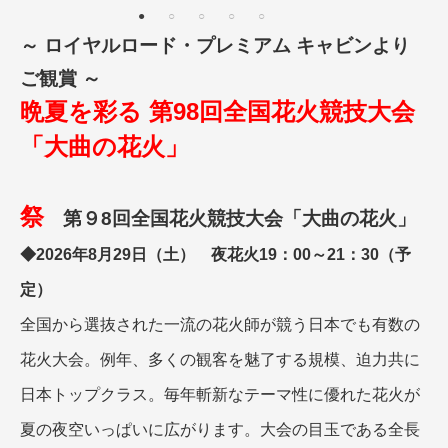
名門・名物ホテルに泊まる
TWILIGHT EXPRESS 瑞風
～ ロイヤルロード・プレミアム キャビンより
特別企画
美食・旬の味覚を味わう
グルメ
リゾート
ご観賞 ～
一都市滞在
アドベンチャーツーリズム・ウォー
お祭り・イベント
キング
晩夏を彩る 第98回全国花火競技大会
絶景
日系航空会社で行く
観光列車
島旅
世界遺産を訪れる
「大曲の花火」
芸術鑑賞（美術、音楽）・講師同行
1度は見てみたい遺跡
の旅
野生動物に出合う
オーロラ
祭
第９8回全国花火競技大会「大曲の花火」
クルーズ
音楽鑑賞
名画鑑賞
◆2026年8月29日（土） 夜花火19：00～21：30（予
お花・紅葉
鉄道の旅
ハイキング・トレッキング
定）
専任ガイド・講師同行の旅
全国から選抜された一流の花火師が競う日本でも有数の
1名様からの旅
花火大会。例年、多くの観客を魅了する規模、迫力共に
ラ・プルミエール（エールフランス
日本トップクラス。
毎年斬新なテーマ性に優れた花火が
航空）
夏の夜空いっぱいに広がります。大会の目玉である全長