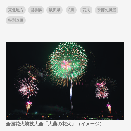
東北地方
岩手県
秋田県
8月
花火
季節の風景
特別企画
出発月
出発月
1月
冬の国内旅行
2月
3月
1月
4月
8月
5月
6月
9月
7月
10月
8月
11月
9月
12月
10月
お盆・夏休み
11月
年末年始
12月
ゴールデンウィーク
ブランド
お盆・夏休み
年末年始
夢の休日 煌
夢の休日 国内旅行
ブランド
四季彩紀行
“知究”紀行
GRAND'EX
目的・テーマから探す
夢の休日 | 海外旅行
紅葉
花火
祭り
目的・テーマから探す
季節の風景
特別企画
美術鑑賞
ラグジュアリーバスでめぐる
全国花火競技大会「大曲の花火」（イメージ）
ヨーロッパの田舎（村・町）
ガンツウ
ななつ星in九州