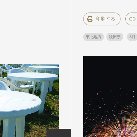
印刷する
条件から
条件から
キーワード
キーワード
東北地方
秋田県
8月
出発地とエリ
出発地とエリ
出発月
出発月
1月
冬の国内
2
11月
年末年始
ブランド
ブランド
“知究”紀行
夢の休日 