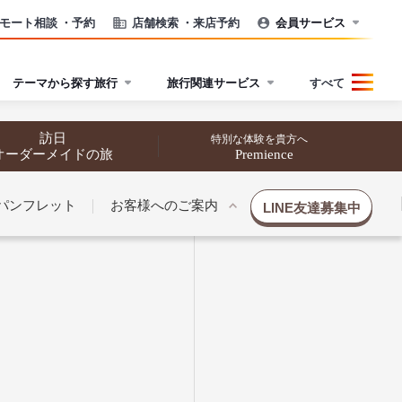
モート相談
・予約
店舗検索
・来店予約
会員サービス
テーマから探す旅行
旅行関連サービス
すべて
訪日
特別な体験を貴方へ
オーダーメイドの旅
Premience
パンフレット
お客様へのご案内
LINE友達募集中
催行状況から探す
催行状況から探す