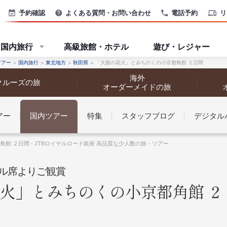
予約確認
よくある質問・お問い合わせ
電話予約
リ
国内旅行
高級旅館・ホテル
遊び・レジャー
ツアー
国内旅行
東北地方
秋田県
「大曲の花火」とみちのくの小京都角館 ２日間
海外
クルーズの旅
オーダーメイドの旅
アー
国内ツアー
特集
スタッフブログ
デジタル
なさまへ
館 ２日間 - JTBロイヤルロード銀座 高品質な少人数の旅・ツアー
ル席よりご観賞
火」とみちのくの小京都角館 ２