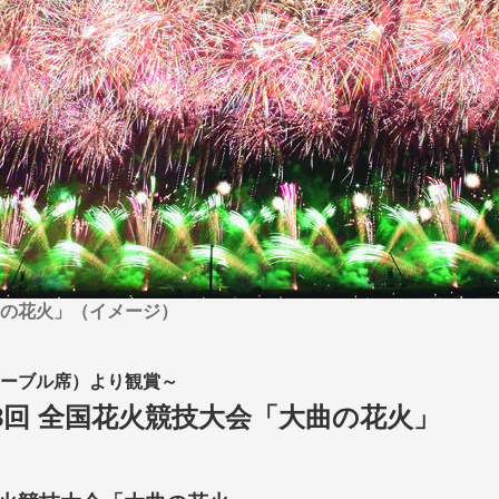
から探す
から探す
花火
ヨーロッパの田舎（村・町）
祭り
季節の風景
特別企画
名門・名物ホテルに泊ま
ラグジュアリーハ
グルメ
ななつ星in九州
リゾート
TWILIGHT EXPRESS 瑞風
一都市滞在
お祭り・イベント
会社で行く
の味覚を味わう
世界遺産を訪れる
アドベンチャーツーリズム・ウォーキング
1度は見てみたい遺跡
に出合う
芸術鑑賞（美術、音楽）・講師同行の旅
オーロラ
クルーズ
音楽鑑賞
名画鑑賞
葉
鉄道の旅
ハイキング・トレッキング
ド・講師同行の旅
1名様からの旅
ミエール（エールフランス航空）
の花火」（イメージ）
ーブル席）より観賞～
8回 全国花火競技大会「大曲の花火」