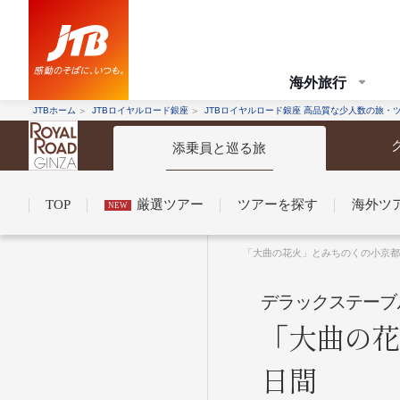
海外旅行
JTBホーム
JTBロイヤルロード銀座
JTBロイヤルロード銀座 高品質な少人数の旅・
添乗員と巡る旅
TOP
厳選ツアー
ツアーを探す
海外ツ
NEW
コンシェルジュ紹介
お申し込みの流れ
法人企業・自治体のみ
「大曲の花火」とみちのくの小京都角
デラックステーブ
「大曲の花
条件から探す
条件から探す
日間