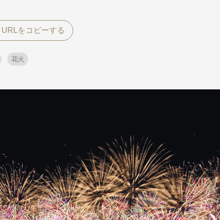
探す
探す
花火
ア
ア
旅行
月
3月
1月
4月
8月
5月
9月
6月
10月
7月
11月
8月
12月
9月
お
12月
ゴールデンウィーク
お盆・夏休み
年末年始
煌
GRAND'EX
夢の休日 国内旅行
夢の休日 | 海外旅行
四季彩紀行