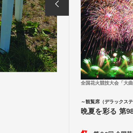
目的・テーマ
目的・テーマ
美術鑑賞
紅葉
特別企画
ガンツウ
日系航空
美食・旬
野生動物
島旅
お花・紅
専任ガイ
ラ・プル
全国花火競技大会「大曲
～観覧席（デラックステ
晩夏を彩る 第9