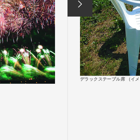
る
゙スでめぐる
絶景
観光列車
デラックステーブル席 （イ