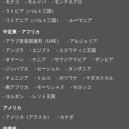
- モナコ
- モルドバ
- モンテネグロ
- ラトビア（バルト三国）
- リトアニア（バルト三国）
- ルーマニア
中近東・アフリカ
- アラブ首長国連邦（UAE）
- アルジェリア
- アンゴラ
- エジプト
- エスワティニ王国
- オマーン
- ケニア
- サウジアラビア
- ザンビア
- ジンバブエ
- セーシェル
- タンザニア
- チュニジア
- トルコ
- ボツワナ
- マダガスカル
- 南アフリカ
- モーリシャス
- モロッコ
- ヨルダン
- レソト王国
アメリカ
- アメリカ（アラスカ）
- カナダ
中南米