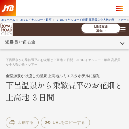
×
ツアーを探す
JTBホーム
JTBロイヤルロード銀座
JTBロイヤルロード銀座 高品質な少人数の旅・ツアー
海外ツアー
国内ツアー
LINE友達
募集中
添乗員と巡る旅
催行状況から探す
催行状況から探す
条件から探す
条件から探す
TOP
厳選ツアー
ツアーを探す
海外ツアー
NEW
国内ツアー
特集
スタッフブログ
デジタルパンフレット
お客様へのご案内
コンシェルジ
お申し込み
法人企業・自治体のみ
下呂温泉から乗鞍畳平のお花畑と上高地 ３日間 - JTBロイヤルロード銀座 高品質
ュ紹介
の流れ
なさまへ
な少人数の旅・ツアー
全室源泉かけ流しの温泉 上高地ルミエスタホテルに宿泊
条件から探す
条件から探す
下呂温泉から乗鞍畳平のお花畑と
キーワード
キーワード
上高地 ３日間
出発地とエリア
出発地とエリア
印刷する