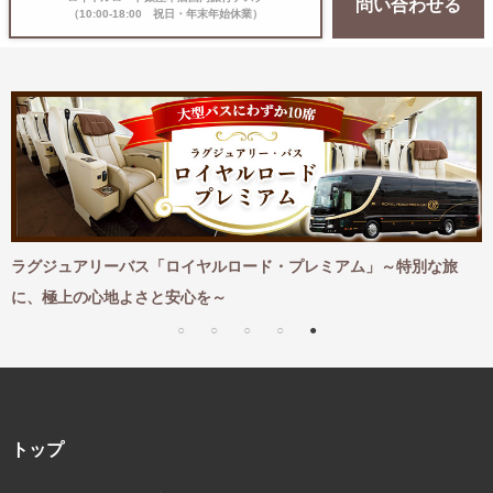
問い合わせる
（10:00-18:00 祝日・年末年始休業）
ュアリーバス「ロイヤルロード・プレミアム」～特別な旅
紅葉ととも
上の心地よさと安心を～
トップ