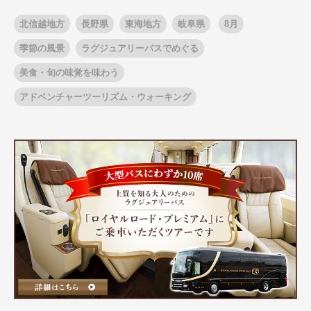
北信越地方
長野県
東海地方
岐阜県
8月
季節の風景
ラグジュアリーバスでめぐる
出発月
出発月
美食・旬の味覚を味わう
1月
冬の国内旅行
2月
3月
1月
4月
8月
5月
アドベンチャーツーリズム・ウォーキング
6月
9月
7月
10月
8月
11月
9月
12月
10月
お盆・夏休み
11月
年末年始
12月
ゴールデンウィーク
ブランド
お盆・夏休み
年末年始
夢の休日 煌
夢の休日 国内旅行
ブランド
四季彩紀行
“知究”紀行
GRAND'EX
目的・テーマから探す
夢の休日 | 海外旅行
紅葉
花火
祭り
目的・テーマから探す
季節の風景
特別企画
美術鑑賞
ラグジュアリーバスでめぐる
ヨーロッパの田舎（村・町）
ガンツウ
ななつ星in九州