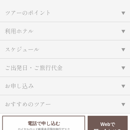
名門・名物ホテルに泊まる
TWILIGHT EXPRESS 瑞風
ツアーのポイント
特別企画
美食・旬の味覚を味わう
グルメ
リゾート
一都市滞在
アドベンチャーツーリズム・ウォー
お祭り・イベント
利用ホテル
キング
絶景
日系航空会社で行く
観光列車
島旅
世界遺産を訪れる
スケジュール
芸術鑑賞（美術、音楽）・講師同行
1度は見てみたい遺跡
の旅
野生動物に出合う
オーロラ
ご出発日・ご旅行代金
クルーズ
音楽鑑賞
名画鑑賞
お花・紅葉
鉄道の旅
ハイキング・トレッキング
お申し込み
専任ガイド・講師同行の旅
1名様からの旅
おすすめのツアー
ラ・プルミエール（エールフランス
航空）
電話で申し込む
Webで
ロイヤルロード銀座本店国内旅行デスク