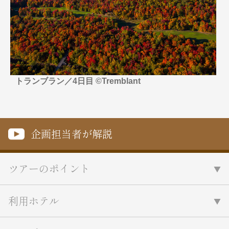
名門・名物ホテルに泊まる
TWILIGHT EXPRESS 瑞風
特別企画
美食・旬の味覚を味わう
グルメ
リゾート
一都市滞在
アドベンチャーツーリズム・ウォー
お祭り・イベント
キング
絶景
日系航空会社で行く
観光列車
島旅
世界遺産を訪れる
トランブラン／4日目 ©Tremblant
芸術鑑賞（美術、音楽）・講師同行
1度は見てみたい遺跡
の旅
野生動物に出合う
オーロラ
クルーズ
音楽鑑賞
名画鑑賞
企画担当者が解説
お花・紅葉
鉄道の旅
ハイキング・トレッキング
専任ガイド・講師同行の旅
ツアーのポイント
1名様からの旅
ラ・プルミエール（エールフランス
利用ホテル
航空）