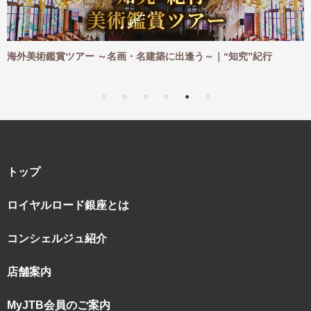
ご
海外美術鑑賞ツアー ～名画・名建築に出逢う～｜“知究”紀行
トップ
ロイヤルロード銀座とは
コンシェルジュ紹介
店舗案内
MyJTB会員のご案内