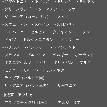
- 北マケドニア
- キプロス
- ギリシャ
- キルギス
- グリーンランド
- クロアチア
- コソボ
- ジョージア（コーカサス）
- スイス
- スウェーデン
- スペイン
- スロバキア
- スロベニア
- セルビア
- タジキスタン
- チェコ
- ドイツ
- トルクメニスタン
- ノルウェー
- バチカン
- ハンガリー
- フィンランド
- フランス
- ブルガリア
- ベルギー
- ポーランド
- ボスニアヘルツェゴビナ
- ポルトガル
- マルタ
- モナコ
- モルドバ
- モンテネグロ
- ラトビア（バルト三国）
- リトアニア（バルト三国）
- ルーマニア
中近東・アフリカ
- アラブ首長国連邦（UAE）
- アルジェリア