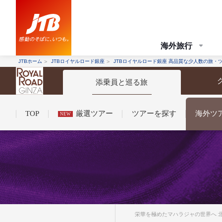
海外旅行
JTBホーム
JTBロイヤルロード銀座
JTBロイヤルロード銀座 高品質な少人数の旅・
添乗員と巡る旅
TOP
厳選ツアー
ツアーを探す
海外ツ
NEW
コンシェルジュ紹介
お申し込みの流れ
法人企業・自治体のみ
条件から探す
条件から探す
栄華を極めたマハラジャの世界へ 北