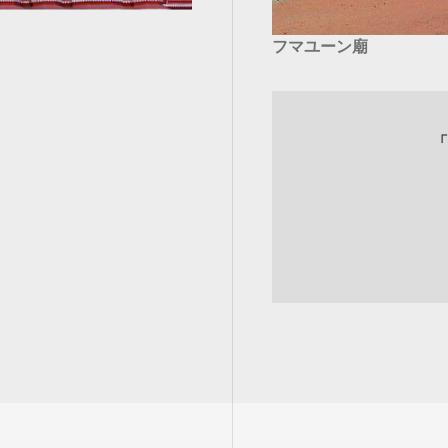
フマユーン廟
「