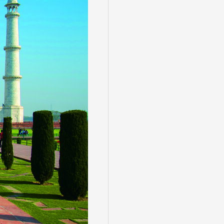
る
゙スでめぐる
絶景
観光列車