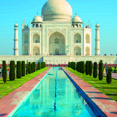
から探す
から探す
花火
ヨーロッパの田舎（村・町）
祭り
季節の風景
特別企画
名門・名物ホテルに泊ま
ラグジュアリーハ
グルメ
ななつ星in九州
リゾート
TWILIGHT EXPRESS 瑞風
一都市滞在
お祭り・イベント
会社で行く
の味覚を味わう
世界遺産を訪れる
アドベンチャーツーリズム・ウォーキング
1度は見てみたい遺跡
に出合う
芸術鑑賞（美術、音楽）・講師同行の旅
オーロラ
クルーズ
音楽鑑賞
名画鑑賞
葉
鉄道の旅
ハイキング・トレッキング
ド・講師同行の旅
1名様からの旅
ミエール（エールフランス航空）