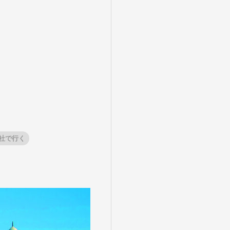
社で行く
盆・夏休み
10月