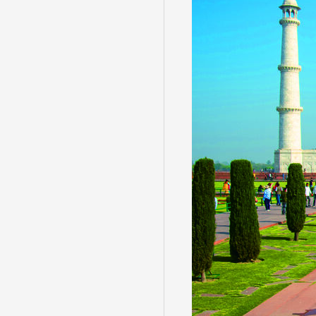
目的・テーマ
目的・テーマ
美術鑑賞
紅葉
特別企画
ガンツウ
日系航空
美食・旬
野生動物
島旅
お花・紅
専任ガイ
ラ・プル