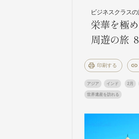
ビジネスクラスの
栄華を極め
条件から
条件から
周遊の旅 
キーワード
キーワード
印刷する
出発地とエリ
出発地とエリ
アジア
インド
2月
出発月
出発月
世界遺産を訪れる
1月
冬の国内
2
11月
年末年始
ブランド
ブランド
“知究”紀行
夢の休日 