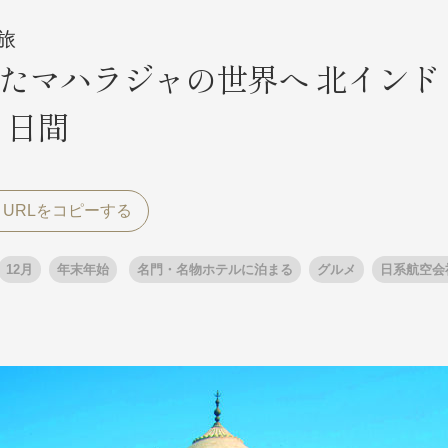
旅
たマハラジャの世界へ 北インド
探す
探す
８日間
ア
ア
12月
年末年始
名門・名物ホテルに泊まる
グルメ
日系航空会
旅行
月
3月
1月
4月
8月
5月
9月
6月
10月
7月
11月
8月
12月
9月
お
12月
ゴールデンウィーク
お盆・夏休み
年末年始
煌
GRAND'EX
夢の休日 国内旅行
夢の休日 | 海外旅行
四季彩紀行