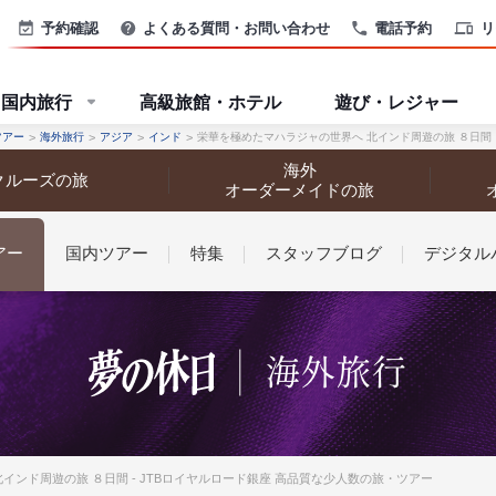
予約確認
よくある質問・お問い合わせ
電話予約
リ
国内旅行
高級旅館・ホテル
遊び・レジャー
ツアー
海外旅行
アジア
インド
栄華を極めたマハラジャの世界へ 北インド周遊の旅 ８日間
海外
クルーズの旅
オーダーメイドの旅
アー
国内ツアー
特集
スタッフブログ
デジタル
なさまへ
インド周遊の旅 ８日間 - JTBロイヤルロード銀座 高品質な少人数の旅・ツアー