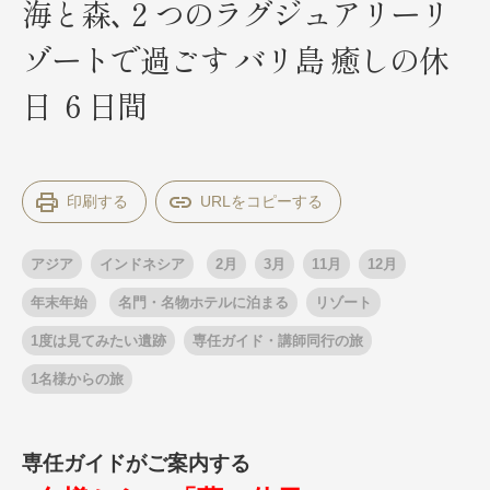
海と森､２つのラグジュアリーリ
ゾートで過ごす バリ島 癒しの休
出発月
出発月
日 ６日間
1月
冬の国内旅行
2月
3月
1月
4月
8月
5月
6月
9月
7月
10月
8月
11月
9月
12月
10月
お盆・夏休み
11月
年末年始
12月
印刷する
ゴールデンウィーク
ブランド
お盆・夏休み
年末年始
アジア
インドネシア
2月
3月
11月
12月
夢の休日 煌
夢の休日 国内旅行
ブランド
年末年始
名門・名物ホテルに泊まる
リゾート
四季彩紀行
“知究”紀行
GRAND'EX
1度は見てみたい遺跡
専任ガイド・講師同行の旅
目的・テーマから探す
夢の休日 | 海外旅行
1名様からの旅
紅葉
花火
祭り
目的・テーマから探す
季節の風景
特別企画
美術鑑賞
ラグジュアリーバスでめぐる
専任ガイドがご案内する
ヨーロッパの田舎（村・町）
ガンツウ
ななつ星in九州