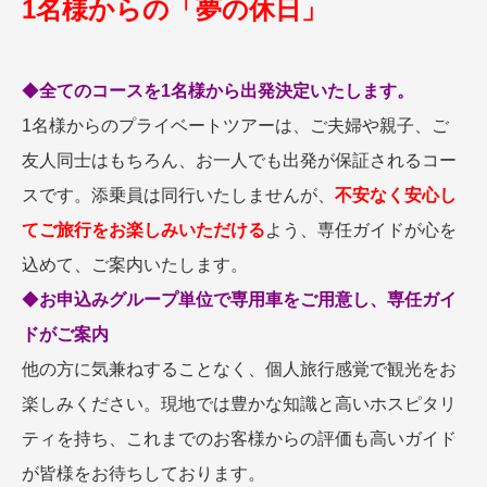
1名様からの「夢の休日」
名門・名物ホテルに泊まる
TWILIGHT EXPRESS 瑞風
特別企画
美食・旬の味覚を味わう
グルメ
リゾート
一都市滞在
アドベンチャーツーリズム・ウォー
お祭り・イベント
◆
全てのコースを1名様から出発決定いたします。
キング
絶景
日系航空会社で行く
1名様からのプライベートツアーは、ご夫婦や親子、ご
観光列車
島旅
世界遺産を訪れる
友人同士はもちろん、お一人でも出発が保証されるコー
芸術鑑賞（美術、音楽）・講師同行
1度は見てみたい遺跡
スです。添乗員は同行いたしませんが、
不安なく安心し
の旅
野生動物に出合う
オーロラ
てご旅行をお楽しみいただける
よう、専任ガイドが心を
クルーズ
音楽鑑賞
名画鑑賞
込めて、ご案内いたします。
お花・紅葉
鉄道の旅
◆
お申込みグループ単位で専用車をご用意し、専任ガイ
ハイキング・トレッキング
ドがご案内
専任ガイド・講師同行の旅
他の方に気兼ねすることなく、個人旅行感覚で観光をお
1名様からの旅
楽しみください。現地では豊かな知識と高いホスピタリ
ラ・プルミエール（エールフランス
航空）
ティを持ち、これまでのお客様からの評価も高いガイド
が皆様をお待ちしております。