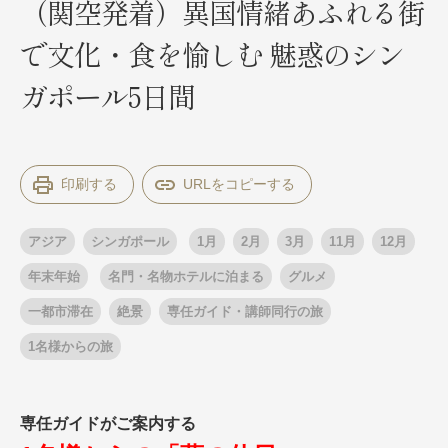
（関空発着）異国情緒あふれる街
で文化・食を愉しむ 魅惑のシン
出発月
出発月
ガポール5日間
1月
冬の国内旅行
2月
3月
1月
4月
8月
5月
6月
9月
7月
10月
8月
11月
9月
12月
10月
お盆・夏休み
11月
年末年始
12月
印刷する
ゴールデンウィーク
ブランド
お盆・夏休み
年末年始
アジア
シンガポール
1月
2月
3月
11月
12月
夢の休日 煌
夢の休日 国内旅行
ブランド
年末年始
名門・名物ホテルに泊まる
グルメ
四季彩紀行
“知究”紀行
GRAND'EX
一都市滞在
絶景
専任ガイド・講師同行の旅
目的・テーマから探す
夢の休日 | 海外旅行
1名様からの旅
紅葉
花火
祭り
目的・テーマから探す
季節の風景
特別企画
美術鑑賞
ラグジュアリーバスでめぐる
専任ガイドがご案内する
ヨーロッパの田舎（村・町）
ガンツウ
ななつ星in九州