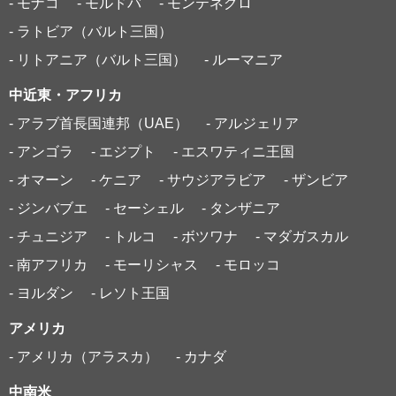
- モナコ
- モルドバ
- モンテネグロ
- ラトビア（バルト三国）
- リトアニア（バルト三国）
- ルーマニア
中近東・アフリカ
- アラブ首長国連邦（UAE）
- アルジェリア
- アンゴラ
- エジプト
- エスワティニ王国
- オマーン
- ケニア
- サウジアラビア
- ザンビア
- ジンバブエ
- セーシェル
- タンザニア
- チュニジア
- トルコ
- ボツワナ
- マダガスカル
- 南アフリカ
- モーリシャス
- モロッコ
- ヨルダン
- レソト王国
アメリカ
- アメリカ（アラスカ）
- カナダ
中南米