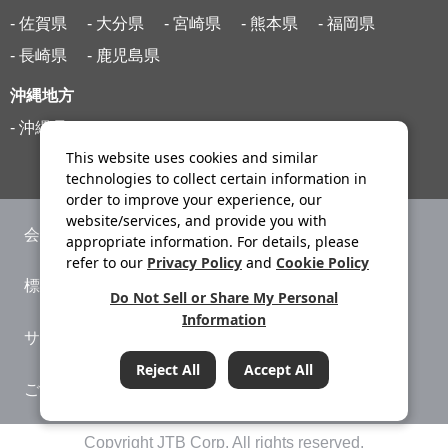
- 佐賀県
- 大分県
- 宮崎県
- 熊本県
- 福岡県
- 長崎県
- 鹿児島県
沖縄地方
- 沖縄県
This website uses cookies and similar
technologies to collect certain information in
order to improve your experience, our
website/services, and provide you with
会社案内
ニュースリリース
appropriate information. For details, please
refer to our
Privacy Policy
and
Cookie Policy
標識・約款
旅行条件書
Do Not Sell or Share My Personal
Information
サイトマップ
プライバシーポリシー
Reject All
Accept All
ご利用案内
システムメンテナンス
条件をクリア
Copyright JTB Corp. All rights reserved.