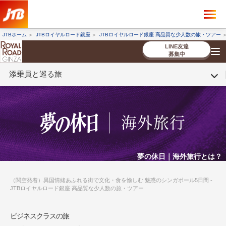
×
ツアーを探す
JTBホーム
JTBロイヤルロード銀座
JTBロイヤルロード銀座 高品質な少人数の旅・ツアー
海外ツアー
国内ツアー
LINE友達
募集中
添乗員と巡る旅
催行状況から探す
催行状況から探す
条件から探す
条件から探す
TOP
厳選ツアー
ツアーを探す
海外ツアー
NEW
国内ツアー
特集
スタッフブログ
デジタルパンフレット
お客様へのご案内
コンシェルジ
お申し込み
法人企業・自治体のみ
ュ紹介
の流れ
なさまへ
条件から探す
条件から探す
キーワード
キーワード
夢の休日｜海外旅行とは？
（関空発着）異国情緒あふれる街で文化・食を愉しむ 魅惑のシンガポール5日間 -
JTBロイヤルロード銀座 高品質な少人数の旅・ツアー
出発地とエリア
出発地とエリア
ビジネスクラスの旅