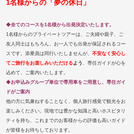
1名様からの「夢の休日」
名門・名物ホテルに泊まる
TWILIGHT EXPRESS 瑞風
特別企画
美食・旬の味覚を味わう
グルメ
リゾート
◆
全てのコースを1名様から出発決定いたします。
一都市滞在
アドベンチャーツーリズム・ウォー
お祭り・イベント
キング
絶景
日系航空会社で行く
1名様からのプライベートツアーは、ご夫婦や親子、ご
観光列車
島旅
世界遺産を訪れる
友人同士はもちろん、お一人でも出発が保証されるコー
芸術鑑賞（美術、音楽）・講師同行
1度は見てみたい遺跡
スです。添乗員は同行いたしませんが、
不安なく安心し
の旅
野生動物に出合う
オーロラ
てご旅行をお楽しみいただける
よう
、専任ガイドが心を
クルーズ
音楽鑑賞
名画鑑賞
込めて、ご案内いたします。
お花・紅葉
鉄道の旅
◆
お申込みグループ単位で専用車をご用意し、専任ガイ
ハイキング・トレッキング
ドがご案内
専任ガイド・講師同行の旅
他の方に気兼ねすることなく、個人旅行感覚で観光をお
1名様からの旅
楽しみください。現地では豊かな知識と高いホスピタリ
ラ・プルミエール（エールフランス
航空）
ティを持ち、これまでのお客様からの評価も高いガイド
が皆様をお待ちしております。