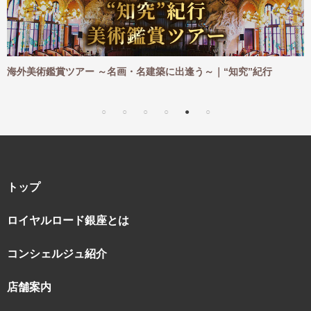
鑑賞ツアー ～名画・名建築に出逢う～｜“知究”紀行
海外ハイキ
｜“知究”紀
トップ
ロイヤルロード銀座とは
コンシェルジュ紹介
店舗案内