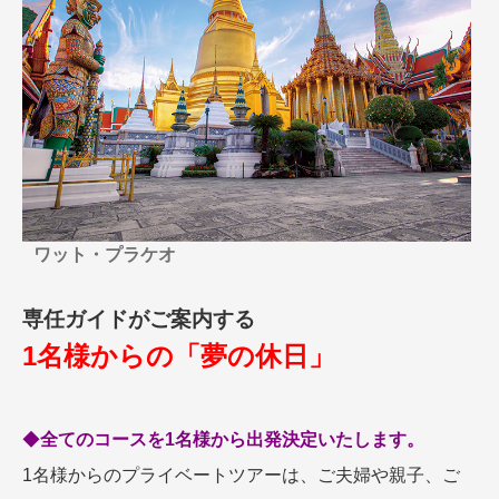
名門・名物ホテルに泊まる
TWILIGHT EXPRESS 瑞風
特別企画
美食・旬の味覚を味わう
グルメ
リゾート
一都市滞在
アドベンチャーツーリズム・ウォー
お祭り・イベント
キング
絶景
日系航空会社で行く
観光列車
島旅
世界遺産を訪れる
芸術鑑賞（美術、音楽）・講師同行
1度は見てみたい遺跡
の旅
野生動物に出合う
オーロラ
クルーズ
音楽鑑賞
名画鑑賞
ワット・プラケオ
お花・紅葉
鉄道の旅
専任ガイドがご案内する
ハイキング・トレッキング
専任ガイド・講師同行の旅
1名様からの「夢の休日」
1名様からの旅
ラ・プルミエール（エールフランス
◆
全てのコースを1名様から出発決定いたします。
航空）
1名様からのプライベートツアーは、ご夫婦や親子、ご