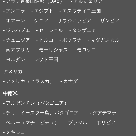
- アラブ首長国連邦（UAE）
- アルジェリア
- アンゴラ
- エジプト
- エスワティニ王国
- オマーン
- ケニア
- サウジアラビア
- ザンビア
- ジンバブエ
- セーシェル
- タンザニア
- チュニジア
- トルコ
- ボツワナ
- マダガスカル
- 南アフリカ
- モーリシャス
- モロッコ
- ヨルダン
- レソト王国
アメリカ
- アメリカ（アラスカ）
- カナダ
中南米
- アルゼンチン（パタゴニア）
- チリ（イースター島、パタゴニア）
- グアテマラ
- ペルー（マチュピチュ）
- ブラジル
- ボリビア
- メキシコ