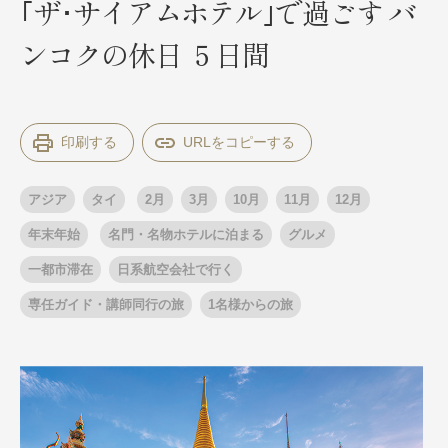
｢ザ･サイアムホテル｣で過ごす バ
ンコクの休日 ５日間
出発月
出発月
1月
冬の国内旅行
2月
3月
1月
4月
8月
5月
印刷する
6月
9月
7月
10月
8月
11月
9月
12月
10月
お盆・夏休み
11月
年末年始
12月
アジア
タイ
2月
3月
10月
11月
12月
ゴールデンウィーク
ブランド
お盆・夏休み
年末年始
年末年始
名門・名物ホテルに泊まる
グルメ
夢の休日 煌
夢の休日 国内旅行
一都市滞在
日系航空会社で行く
ブランド
四季彩紀行
専任ガイド・講師同行の旅
1名様からの旅
“知究”紀行
GRAND'EX
目的・テーマから探す
夢の休日 | 海外旅行
紅葉
花火
祭り
目的・テーマから探す
季節の風景
特別企画
美術鑑賞
ラグジュアリーバスでめぐる
ヨーロッパの田舎（村・町）
ガンツウ
ななつ星in九州