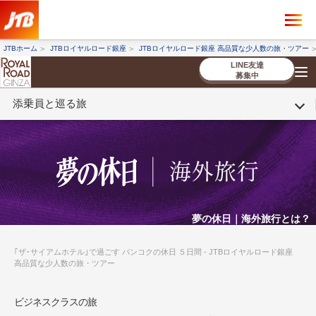
×
ツアーを探す
JTBホーム
JTBロイヤルロード銀座
JTBロイヤルロード銀座 高品質な少人数の旅・ツアー
海外ツアー
国内ツアー
LINE友達
募集中
添乗員と巡る旅
催行状況から探す
催行状況から探す
条件から探す
条件から探す
TOP
厳選ツアー
ツアーを探す
海外ツアー
NEW
国内ツアー
特集
スタッフブログ
デジタルパンフレット
お客様へのご案内
コンシェルジ
お申し込み
法人企業・自治体のみ
ュ紹介
の流れ
なさまへ
条件から探す
条件から探す
キーワード
キーワード
夢の休日｜海外旅行とは？
｢ザ･サイアムホテル｣で過ごす バンコクの休日 ５日間 - JTBロイヤルロード銀座
高品質な少人数の旅・ツアー
出発地とエリア
出発地とエリア
ビジネスクラスの旅