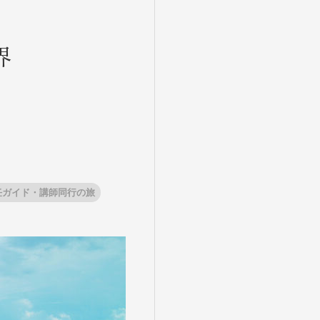
界
任ガイド・講師同行の旅
盆・夏休み
10月