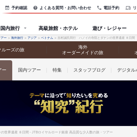
予約確認
よくある質問・お問い合わせ
電話予約
リ
国内旅行
高級旅館・ホテル
遊び・レジャー
ツアー
海外旅行
アジア
ベトナム
吉村誠氏同行 ハノイの寺院とダナンの世界遺産 ８日間
海外
クルーズの旅
オーダーメイドの旅
アー
国内ツアー
特集
スタッフブログ
デジタル
なさまへ
の世界遺産 ８日間 - JTBロイヤルロード銀座 高品質な少人数の旅・ツアー