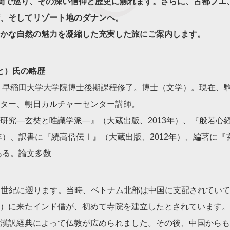
間で巡り、その深い信仰と歴史に触れます。さらに、古都フエ
、そしてリゾート地のダナンへ。
かな自然の魅力を凝縮した充実した旅にご案内します。
と）氏の略歴
れ。早稲田大学大学院博士後期課程修了。博士（文学）。現在、
ター、朝日カルチャーセンター講師。
研究―玄奘と唯識学派―』（大蔵出版、2013年）、『般若心
4年）、訳書に『続高僧伝Ⅰ』（大蔵出版、2012年）、編著に
ある。論文多数
2 世紀に遡ります。当時、ベトナム北部は中国に支配されてい
）に来たインド僧が、初めて寺院を建立したとされています。
漢訳経典によって仏教が広められました。その後、中国からも