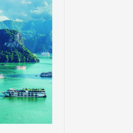
る
゙スでめぐる
絶景
観光列車