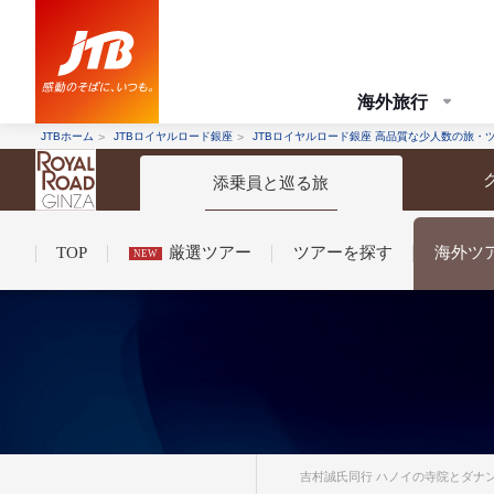
海外旅行
JTBホーム
JTBロイヤルロード銀座
JTBロイヤルロード銀座 高品質な少人数の旅・
添乗員と巡る旅
TOP
厳選ツアー
ツアーを探す
海外ツ
NEW
コンシェルジュ紹介
お申し込みの流れ
法人企業・自治体のみ
条件から探す
条件から探す
吉村誠氏同行 ハノイの寺院とダナン