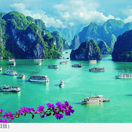
から探す
から探す
花火
ヨーロッパの田舎（村・町）
祭り
季節の風景
特別企画
名門・名物ホテルに泊ま
ラグジュアリーハ
グルメ
ななつ星in九州
リゾート
TWILIGHT EXPRESS 瑞風
一都市滞在
お祭り・イベント
会社で行く
の味覚を味わう
世界遺産を訪れる
アドベンチャーツーリズム・ウォーキング
1度は見てみたい遺跡
に出合う
芸術鑑賞（美術、音楽）・講師同行の旅
オーロラ
クルーズ
音楽鑑賞
名画鑑賞
葉
鉄道の旅
ハイキング・トレッキング
ド・講師同行の旅
1名様からの旅
ミエール（エールフランス航空）
日目）