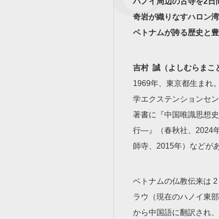
ハノイ周辺の古寺を2日
奇岩が織りなすハロン湾
ベトナムが誇る歴史と豊
吉村 誠（よしむらまこ
1969年、東京都生ま
学エクステンションセン
著書に『中国唯識思想史
行―』（春秋社、202
師寺、2015年）などが
ベトナムの仏教伝来は 
ラウ（現在のハノイ東部
から中国語に翻訳され、