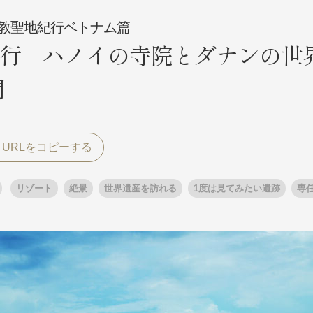
教聖地紀行ベトナム篇
行 ハノイの寺院とダナンの世
探す
探す
間
ア
ア
リゾート
絶景
世界遺産を訪れる
1度は見てみたい遺跡
専
旅行
月
3月
1月
4月
8月
5月
9月
6月
10月
7月
11月
8月
12月
9月
お
12月
ゴールデンウィーク
お盆・夏休み
年末年始
煌
GRAND'EX
夢の休日 国内旅行
夢の休日 | 海外旅行
四季彩紀行