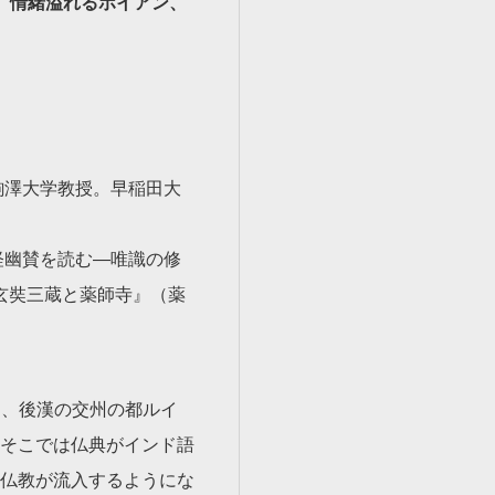
、情緒溢れるホイアン、
駒澤大学教授。早稲田大
経幽賛を読む―唯識の修
『玄奘三蔵と薬師寺』（薬
て、後漢の交州の都ルイ
そこでは仏典がインド語
仏教が流入するようにな