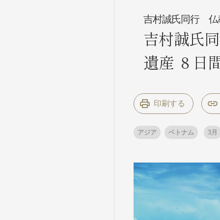
吉村誠氏同行 仏
吉村誠氏同
条件から
条件から
遺産 ８日
キーワード
キーワード
印刷する
出発地とエリ
出発地とエリ
アジア
ベトナム
3月
出発月
出発月
1月
冬の国内
2
11月
年末年始
ブランド
ブランド
“知究”紀行
夢の休日 