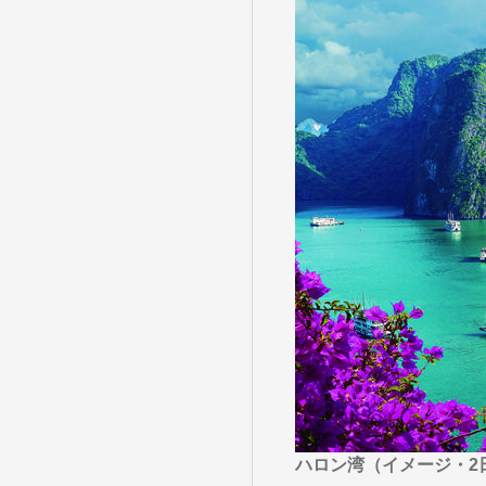
目的・テーマ
目的・テーマ
美術鑑賞
紅葉
特別企画
ガンツウ
日系航空
美食・旬
野生動物
島旅
お花・紅
専任ガイ
ラ・プル
ハロン湾（イメージ・2