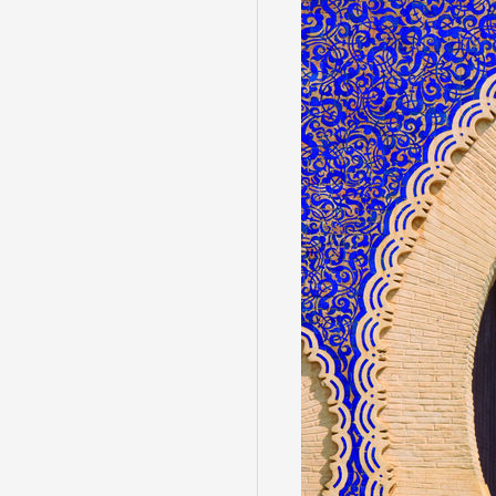
目的・テーマ
目的・テーマ
美術鑑賞
紅葉
特別企画
ガンツウ
日系航空
美食・旬
野生動物
島旅
お花・紅
専任ガイ
ラ・プル