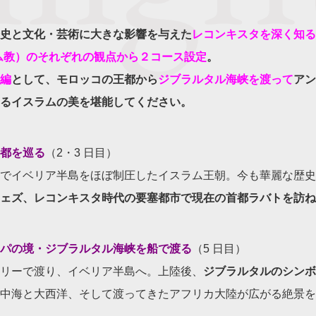
史と文化・芸術に大きな影響を与えた
レコンキスタを深く知る
ム教）のそれぞれの観点から２コース設定
。
編
として、モロッコの王都から
ジ
ブラルタル海峡を渡って
アン
るイスラムの美を堪能してください。
都を巡る
（2・3 日目）
でイベリア半島をほぼ制圧したイスラム王朝。今も華麗な歴史
ェズ、レコンキスタ時代の要塞都市で現在の首都ラバトを訪ね
パの境・ジブラルタル海峡を船で渡る
（5 日目）
リーで渡り、イベリア半島へ。上陸後、
ジブラルタルのシンボ
中海と大西洋、そして渡ってきたアフリカ大陸が広がる絶景を