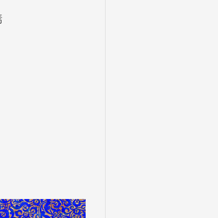
焉
盆・夏休み
10月