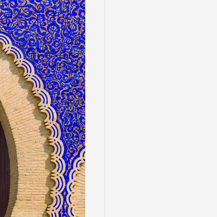
る
゙スでめぐる
絶景
観光列車