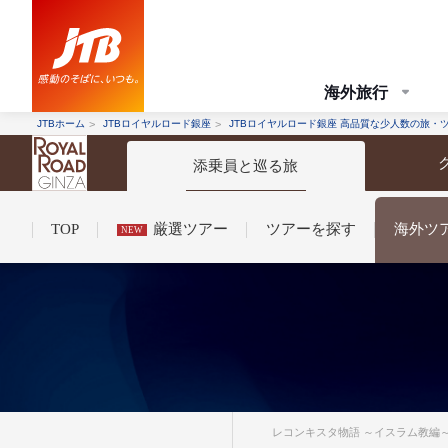
海外旅行
JTBホーム
JTBロイヤルロード銀座
JTBロイヤルロード銀座 高品質な少人数の旅・
添乗員と巡る旅
TOP
厳選ツアー
ツアーを探す
海外ツ
NEW
コンシェルジュ紹介
お申し込みの流れ
法人企業・自治体のみ
条件から探す
条件から探す
レコンキスタ物語 ～イスラム教編～