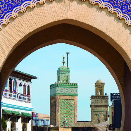
から探す
から探す
花火
ヨーロッパの田舎（村・町）
祭り
季節の風景
特別企画
名門・名物ホテルに泊ま
ラグジュアリーハ
グルメ
ななつ星in九州
リゾート
TWILIGHT EXPRESS 瑞風
一都市滞在
お祭り・イベント
会社で行く
の味覚を味わう
世界遺産を訪れる
アドベンチャーツーリズム・ウォーキング
1度は見てみたい遺跡
に出合う
芸術鑑賞（美術、音楽）・講師同行の旅
オーロラ
クルーズ
音楽鑑賞
名画鑑賞
葉
鉄道の旅
ハイキング・トレッキング
ド・講師同行の旅
1名様からの旅
ミエール（エールフランス航空）